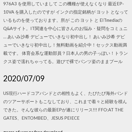
976A3 を使用していまして この機種が使えなくなり 最近EP-
10VA を購入したのですが インクの指定銘柄が ヨット となって
いるものを使っております。所が この ヨット と EITmediaの
Q&Aサイト。IT関連を中心に皆さんのお悩み・疑問をコミュニ
… あいみ沙希 デビューでいきなり初中出し！ あいみ沙希 デビ
ューでいきなり初中出し！無料動画を紹介中！セックス動画満
載です。 体育会系な運動部員？日本人の男の子っぽい！トラン
クス姿で濡れちゃってる。遊びで裸でパンツ姿のままプール
2020/07/09
US現行ハードコアバンドとの相性もよく、たびたび海外バンド
のツアーサポートもこなしており、これまで着々と経験を積ん
できた。そんな彼らの最新EPが遂にリリース!!! FFO:AT THE
GATES、ENTOMBED、JESUS PEIECE