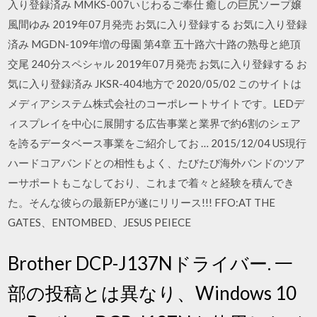
入り登録済み MMKS-007いじわるご奉仕 癒しの巨尻ソープ嬢
風間ゆみ 2019年07月発売 お気に入り登録する お気に入り登録
済み MGDN-109年増の母園 第4章 五十路六十路の熟母と絶頂
交尾 240分スペシャル 2019年07月発売 お気に入り登録する お
気に入り登録済み JKSR-404地方で 2020/05/02 このサイトは
メディアシステム株式会社のコーポレートサイトです。LEDデ
ィスプレイを中心に展開する広告事業と業界で約6割のシェア
を誇るデータベース事業をご紹介してお … 2015/12/04 US現行
ハードコアバンドとの相性もよく、たびたび海外バンドのツア
ーサポートもこなしており、これまで着々と経験を積んでき
た。そんな彼らの最新EPが遂にリリース!!! FFO:AT THE
GATES、ENTOMBED、JESUS PEIECE
Brother DCP-J137Nドライバー. 一
部の投稿とは異なり、Windows 10