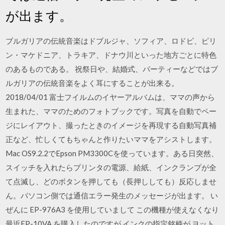
が出ます。
ブルガリアの伝統音楽はドブルジャ、ソフィア、ロドピ、ピリ
ン・マケドニア、トラキア、ドナウ川といった地方ごとに特色
のあるものである。 祝祭日や、結婚式、パーティーなどではブ
ルガリアの伝統音楽をよく耳にすることが出来る。
2018/04/01 富士フイルムのイヤーアルバムは、ママの声から
生まれた、ママのためのフォトブックです。写真を自動でペー
ジにレイアウト、撮ったときのイメージを再現する自動写真補
正など、忙しくてもちゃんと作りたいママをアシストします。
Mac OS9.2.2でEpson PM3300Cを使っています。ある日突然、
スイッチを入れたらプリンタの電源、給紙、インクランプが全
て点滅し、どのボタンを押しても（長押ししても）反応しませ
ん。パソコン側では通信エラー発生のメッセージが出ます。 い
ぜんに EP-976A3 を使用していまして この機種が使えなくなり
最近EP-10VA を購入したのですが インクの指定銘柄が ヨット