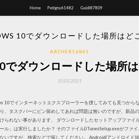
Home
Petigny61482
Guidi87809
DOWS 10でダウンロードした場所はど
ARCHER16841
ws 10でダウンロードした場所
10.03.2021
/14 Windows 10でインターネットエクスプローラーを捜してみても見
り、タスクバーにピン留めしてあれば問題は無いのですが、新品
けられない事があります。 ダウンロードしたセットアップファイ
」は実行しましたか？ そのファイル{iTunesSetup.exeがフ
いですが、検索などで探してください。 Android(アンドロイド