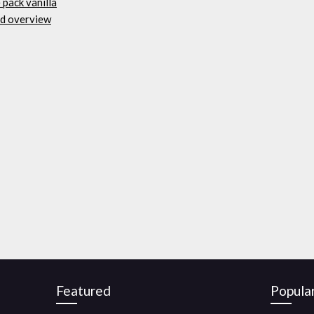
pack vanilla
ad overview
Featured
Popula