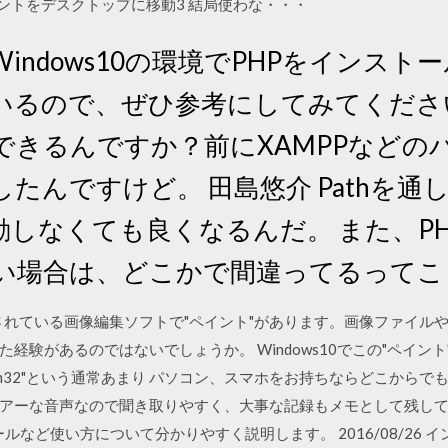
ントをデスクトップに移動3 結局使わな・・・
indows10の環境でPHPをインスト
いるので、ぜひ参考にしてみてください
できるんですか？前にXAMPPなどの
たんですけど。 田島悠介 Pathを通
しなくても良くなるんだ。 また、PH
い場合は、どこかで間違ってるってこ
装備されている画像編集ソフトで"ペイント"があります。画像ファイ
経験があるのではないでしょうか。 Windows10でこの"ペイン
S>system32"という通常あまり パソコン、スマホをお持ちならどこ
アーな音声なので聞き取りやすく、大事な記録もメモとして残し
ールなど使い方について分かりやすく説明します。 2016/08/26