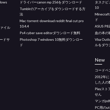
ows
ドライバーcanon mp 256をダウンロード
タスクビ
10
Tumblrのアーカイブをダウンロードする方
法
Minecra
ド
Mac-torrent-download reddit final cut pro
10.4.4
ASUS P
ファイル
Ps4 cyber save editorダウンロード無料
血の本の
ロードサ
Photoshop 7 windows 10無料ダウンロー
Vba Ou
ド
ルをダウ
New
コードペ
2012
した人の
Play
せん
マンガpd
PC用のut