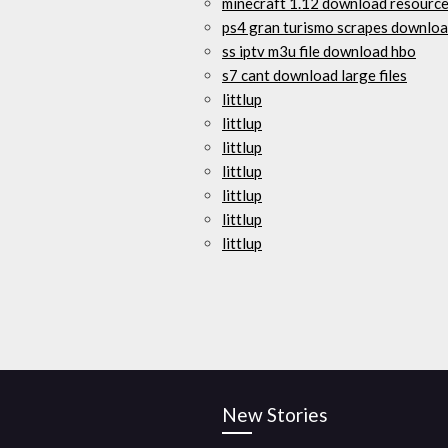
minecraft 1.12 download resource 
ps4 gran turismo scrapes downlo
ss iptv m3u file download hbo
s7 cant download large files
littlup
littlup
littlup
littlup
littlup
littlup
littlup
New Stories