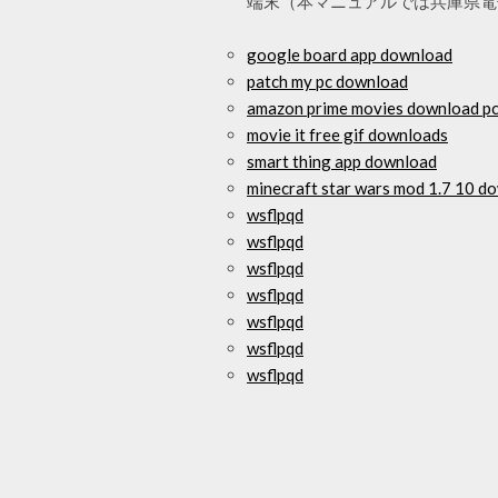
端末（本マニュアルでは兵庫県電
google board app download
patch my pc download
amazon prime movies download p
movie it free gif downloads
smart thing app download
minecraft star wars mod 1.7 10 d
wsflpqd
wsflpqd
wsflpqd
wsflpqd
wsflpqd
wsflpqd
wsflpqd