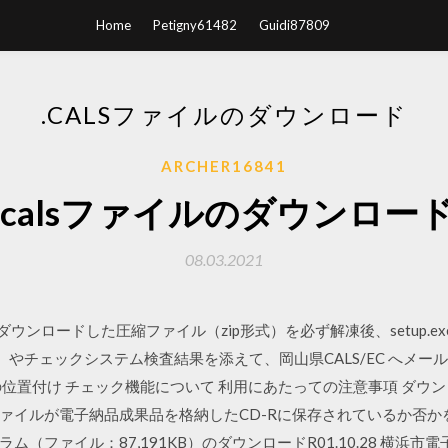
Home
Petigny61482
Guidi87809
.CALSファイルのダウンロード
ARCHER16841
.calsファイルのダウンロー
08.03.2021
りダウンロードした圧縮ファイル（zip形式）を必ず解凍後、setup.
reen）やチェックシステム検査結果を添えて、岡山県CALS/EC へ
位置付け チェック機能について 利用にあたっての注意事項 ダウン
イルが電子納品成果品を格納したCD-Rに保存されているか否かを確
（ファイル：87,191KB）のダウンロードR01.10.28 横浜