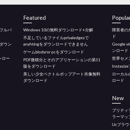
Featured
Popula
フルバ
Windows 10の無料ダウンロード+分解
障害者のた
ド
不足しているファイルprivaledgesで
ダウン
anyhtingをダウンロードできません
Google 
ンロード
ゲームblodyror pcをダウンロード
ンロー
世界セメ
PDF微積分とそのアプリケーションの第11
版をダウンロード
Insta
美しい少女ベクトルポップアート肖像無料
ローカル
ダウンロード
ロード
New
プリティ
ラーマッ
Ucブラ