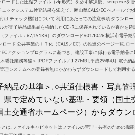
ロードした圧縮ファイル（zip形式）を必ず解凍後、setup.exe
en）やチェックシステム検査結果を添えて、岡山県CALS/EC へメール
け チェック機能について 利用にあたっての注意事項 ダウンロード
が電子納品成果品を格納したCD-Rに保存されているか否かを確認しま
ァイル：87,191KB）のダウンロードR01.10.28 横浜市電
ンロード 公共事業のＩＴ化（CALS／EC）の推進のページ一覧. 
S／ECアクションプログラムに基づき、建設工事に係わる電子納品
委託業務等編＞ [PDFファイル／1.27MB], 平成29年4月. 電
管理システムへの登録有無にかかわらずダウンロードして利用する
 電子納品の基準＞. ○共通仕様書・写真管
 上表中、県で定めていない基準・要領（国
国土交通省ホームページ）からダウン
ットとは. ファイルキャビネットはファイルの管理・共有のための機