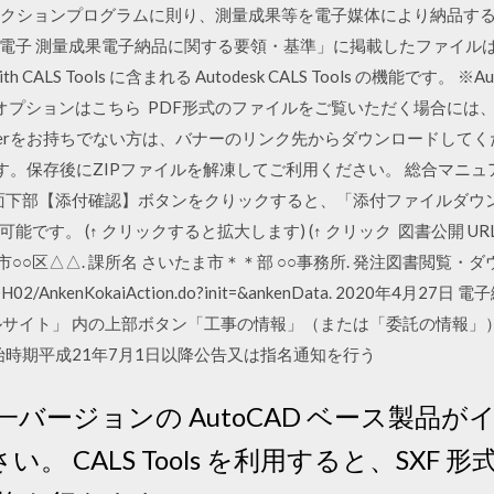
ECアクションプログラムに則り、測量成果等を電子媒体により納品す
電子 測量成果電子納品に関する要領・基準」に掲載したファイルは
ith CALS Tools に含まれる Autodesk CALS Tools の機能です。 ※A
オプションはこちら PDF形式のファイルをご覧いただく場合には、Ad
e Readerをお持ちでない方は、バナーのリンク先からダウンロードし
。保存後にZIPファイルを解凍してご利用ください。 総合マニュアル. 
画面下部【添付確認】ボタンをクりックすると、「添付ファイルダウ
す。 (↑ クリックすると拡大します) (↑ クリック 図書公開 UR
市○○区△△. 課所名 さいたま市＊＊部 ○○事務所. 発注図書閲覧・ダウ
tama.jp/DH02/AnkenKokaiAction.do?init=&ankenData. 20
ルサイト」 内の上部ボタン「工事の情報」（または「委託の情報」
始時期平成21年7月1日以降公告又は指名通知を行う
 は、同一バージョンの AutoCAD ベース
い。 CALS Tools を利用すると、SXF 