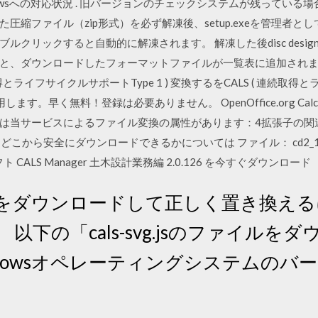
Windowsへの対応状況 . 旧バージョンのチェックシステムが残って
縮ファイル（zip形式）を必ず解凍後、setup.exeを管理者と
ックすると自動的に解凍されます。 解凍した後disc designer fo
と、ダウンロードしたフォーマットファイルが一覧表に追加されます。
得とライフサイクルサポートType 1 ) 変換するをCALS ( 連続取得と
で使用します。早く無料！登録は必要ありません。 OpenOffice.org
は当サービスによるファイル変換の属性があります：4拡張子の関
ラムをどこから安全にダウンロードできるかについては ファイル： cd2_126.EXE 
ト CALS Manager 土木設計業務編 2.0.126 を今すぐダウンロード
をダウンロードして正しく置き換える
以下の「cals-svg.jsのファイル
dowsオペレーティングシステムのバ