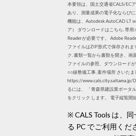
本要領は、国土交通省CALS/
あり、測量成果の電子化ならびに
機能は、Autodesk AutoCAD LT w
ア） ダウンロードはこちら. 専用
Readerが必要です。 Adob
ファイルはZIP形式で保存されます
ク. 書類一覧から書類を開き、
ファイルの参照、ダウンロードが可能で
○○線整備工事. 案件場所 さいたま
https://www.cals.city.sai
るには、 「青森県建設業ポータ
をクリック します。 電子縦覧開
※ CALS Tools
る PC でご利用くださ