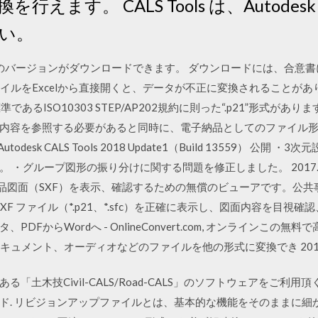
ます。 CALS Tools は、Autodesk A
い。
のすべてのバージョンがダウンロードできます。 ダウンロードには、合
ァイルをExcelから直接開くと、データが不正に変換されることがあ
準であるISO10303 STEP/AP202規約に則った“.p21”形式が
内容を参照する必要があると同時に、電子納品としてのファイル
28 Autodesk CALS Tools 2018 Update1（Build 13559）
ループ図形の振り分けに関する問題を修正しました。 2017.8.3 Build
r は、電子納品図面（SXF）を表示、確認するための無償のビューアです
F ファイル（*.p21、*.sfc）を正確に表示し、図面内容を目視確認、CA
DFからWordへ - OnlineConvert.com, オンラインこ
キュメント、オーディオなどのファイルを他の形式に変換でき 2017/
「土木技Civil-CALS/Road-CALS」のソフトウェアをご利
. リビジョンアップファイルとは、基本的な機能をそのままに細か