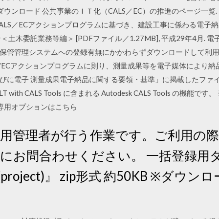
ダウンロード 公共事業のＩＴ化（CALS／EC）の推進のページ一覧
CALS／ECアクションプログラムに基づき、建設工事に係わる電子
土木委託業務等編＞ [PDFファイル／1.27MB], 平成29年4月.
保管管理システムへの登録有無にかかわらずダウンロードして利用
LS/ECアクションプログラムに則り、測量成果等を電子媒体により
びに電子 測量成果電子納品に関する要領・基準」に掲載したファイ
 with CALS Tools に含まれる Autodesk CALS Tools の機能です。 
 専用オプションはこちら
s運用管理者が行う作業です。ご利用の
理者にお問合わせください。 一括登録
roject)』 zip形式 約50KB ※ダウ