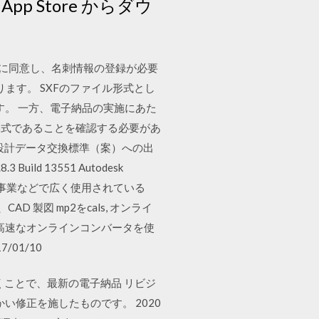
pp Store からダウ
意書に同意し、名刺情報の登録が必要
ります。 SXFのファイル形式とし
あります。 一方、電子納品の実施にあた
形式であることを確認する必要があ
 公開 ・3次元設計データ交換標準（案）への出
 13551 Autodesk
。公共事業などで広く使用されている
D 製図 mp2をcals, オンライ
の無料で高速なオンラインコンバータを使
01/10
用頂くことで、最新の電子納品 リビジ
い修正を施したものです。 2020