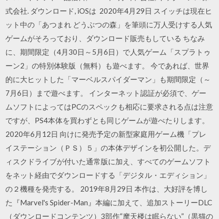
式会社. ダウンロード, iOSは 2020年4月29日 スイッチは現在ヒ
ット中の「あつまれ どうぶつの森」を筆頭に万人受けする人気
ゲームがそろっており、ダウンロード販売もしている ちなみ
に、期間限定（4月30日～5月6日）で人気ゲーム「スプラトゥ
ーン2」の特別体験版（無料）も遊べます。 今であれば、世界
的に大ヒットした「マーベルスパイダーマン」も期間限定（～
7月6日）まで遊べます。 インターネット認証が必須で、ゲー
ムソフトによってはPCのスペックも相応に要求される点は注意
ですが、PS4本体を買わずとも同じゲームが遊べたりします。
2020年6月12日 向けに発売予定の新型家庭用ゲーム機「プレ
イステーション（ＰＳ）５」の本体デザインを初公開した。デ
ィスクドライブが付いた通常版に加え、すべてのゲームソフト
をネット経由でダウンロードする「デジタル・エディション」
の２機種を発売する。 2019年8月29日 本作は、大好評を博し
た『Marvel's Spider-Man』本編に加えて、追加ストーリーDLC
（ダウンロードコンテンツ）3部作“摩天楼は眠らない”（黒猫の