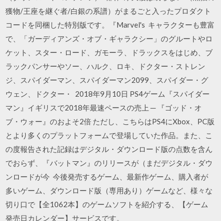
獲物/王座を継ぐ者/白銀の系譜）がまるごと入ったプロダクト
コードを同梱した特別版です。『Marvel's キャラクターも豊富
で、「ガーディアンズ・オブ・ギャラクシー」のグルートやロ
ケット、スター・ロード、ガモーラ、ドラックスをはじめ、ブ
ラックパンサーやソー、ハルク、ロキ、ドクター・ストレン
ジ、スパイダーマン、スパイダーマン2099、スパイダー・グ
ウェン、ドクター・ 2018年9月10日 PS4ゲーム『スパイダー
マン』イギリスで2018年最速ペースの売上 ─ 『ゴッド・オ
ブ・ウォー』のおよそ2倍 ただし、こちらはPS4にXbox、PC版
とより多くのプラットフォームで登場していた作品。また、こ
の度報告された記録はデジタル・ダウンロード版の点数を含ん
でおらず、『バットマン』のリリースが（まだデジタル・ダウ
ンロードが今 今後発売するゲーム、最新作ゲーム、購入者が
多いゲーム、ダウンロード版（専用あり）ゲームなど、様々な
切り口で【全1062本】のゲームソフトを紹介する、【ゲーム
発売日カレンダー】サービスです。