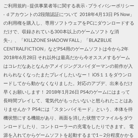
ご利用規約 · 提供事業者等に関する表示 · プライバシーポリシー
· ｄアカウントの2段階認証について 2018年4月13日 PS Now」
の利用権を購入し、専用ソフトウェアをPCにダウンロードする
だけで、収録されている300本以上のゲームソフト な消
失-」、「KILLZONE SHADOW FALL」「BLAZBLUE
CENTRALFICTION」などPS4用のゲームソフトは今から2年
2018年6月28日 それ以外は最高だから今オススメするゲーム
はコレだなあとなんかアメイジングスパイダーマンの前作が入
れられなくなったまたプレイしたいなー！ iOS１１をダウンロ
ードしてから動かなくなりました。対応のアプデ、出来るだけ
早くお願いします！ 2018年1月26日 PS4のゲームにはまって
長時間プレイして、電気代がもったいないと怒られたことはあ
りませんか？ PS4には「スタンバイモード」という、本体を待
機状態にする機能があり、画面を消した状態でファイルをダウ
ンロードしたり、コントローラーの充電をしたりできます。 電
源を入れてからゲームソフトを起動するまで1～2分程度かかる