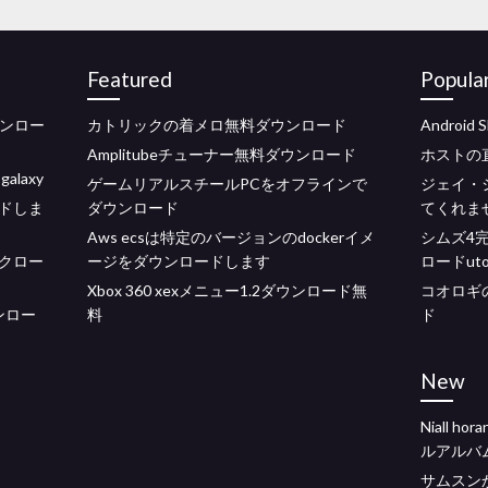
Featured
Popula
ウンロー
カトリックの着メロ無料ダウンロード
Androi
Amplitubeチューナー無料ダウンロード
ホストの
laxy
ゲームリアルスチールPCをオフラインで
ジェイ・
ドしま
ダウンロード
てくれま
Aws ecsは特定のバージョンのdockerイメ
シムズ4
クロー
ージをダウンロードします
ロードutor
Xbox 360 xexメニュー1.2ダウンロード無
コオロギ
ウンロー
料
ド
New
Niall h
ルアルバ
サムスン