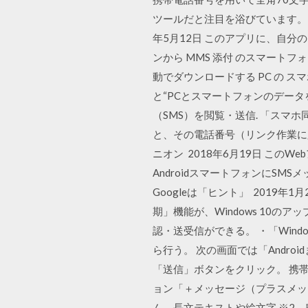
ツールだと注目を浴びています。ビ
年5月12日 このアプリに、自分
ンから MMS 添付 のスマートフ
動でダウンロードする PC の ス
と“PCとスマートフォンのデー
（SMS）を閲覧・送信. 「スマホ同
と、その電話番号（リンク作業に必
ニオン 2018年6月19日 こ
AndroidスマートフォンにS
Googleは「ヒント」 2019年1
期」機能が、Windows 10の
認・送受信ができる。 ・「Windows
ら行う。 次の画面では「Andro
「送信」ボタンをクリック。 携
ョン「＋メッセージ（プラスメッ
ん、長文テキストや絵文字 ※2、