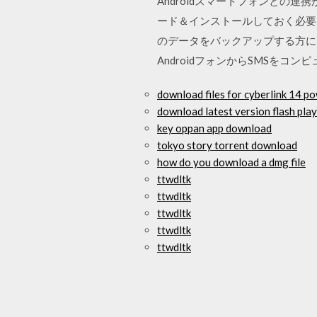
Androidスマートフォンとの連
ード＆インストールしておく必要があ
のデータをバックアップする方に問
AndroidフォンからSMSをコン
download files for cyberlink 14 p
download latest version flash play
key oppan app download
tokyo story torrent download
how do you download a dmg file
ttwdltk
ttwdltk
ttwdltk
ttwdltk
ttwdltk