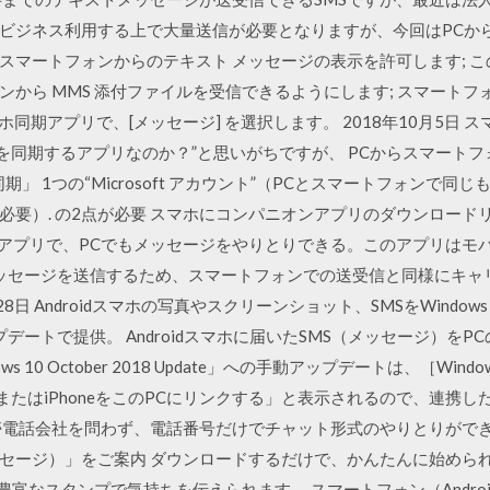
ジネス利用する上で大量送信が必要となりますが、今回はPCからS
のスマートフォンからのテキスト メッセージの表示を許可します; 
ォンから MMS 添付ファイルを受信できるようにします; スマートフ
マホ同期アプリで、[メッセージ] を選択します。 2018年10月5日
タを同期するアプリなのか？”と思いがちですが、 PCからスマート
期」 1つの“Microsoft アカウント”（PCとスマートフォンで同
要）. の2点が必要 スマホにコンパニオンアプリのダウンロードリン
のWebアプリで、PCでもメッセージをやりとりできる。このアプリはモ
MSメッセージを送信するため、スマートフォンでの送受信と同様にキ
月28日 Androidスマホの写真やスクリーンショット、SMSをWindo
アップデートで提供。 Androidスマホに届いたSMS（メッセージ）
 10 October 2018 Update」への手動アップデートは、［Wi
idまたはiPhoneをこのPCにリンクする」と表示されるので、連
帯電話会社を問わず、電話番号だけでチャット形式のやりとりがで
セージ）」をご案内 ダウンロードするだけで、かんたんに始められま
豊富なスタンプで気持ちを伝えられます。 スマートフォン（Andro