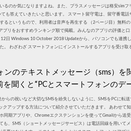
るのか気になりますよね。また、プラスメッセージは格安simフリ
るのかについても答えていきたいと思います。 スマート留守電は、留守番
するというもので、利用者は音声を再生する （2ページ目）無料の
oidアプリをおすすめランキング順で掲載。みんなのアプリの評価と
日 Windows 10 October 2018 Updateから、パソコンで
た。 わざわざ スマートフォンにインストールするアプリを受け取
ォンのテキストメッセージ（sms）を
前を聞くと“PCとスマートフォンのデ
や友達からの祝いなど大切なSMSを紛失しないように、SMSをPCに
Sをバックアップする方法について紹介させていただきます。 あわせて知りた
るスマホ同期アプリや、Chromeエクステンションを使ってGmailから
と言っても、SMS（ショートメッセージサービス）は電話回線を用い