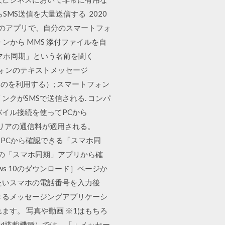
MS送信を大量送信する 2020
このアプリで、自分のスマートフォ
ォンから MMS 添付ファイルを自
 スマホ同期」という名前を聞く
フォンのテキストメッセージ
じものを利用する）; スマートフォン
クがSMSで送信される. コンパ
バイル接続を使ってPCから
ャリアの通信料が適用される。
ws PCから確認できる「スマホ同
をPCの「スマホ同期」アプリから確
ndows 10のダウンロード］ページか
携したいスマホの電話番号を入力後
きるメッセージングアプリケーシ
す。 写真や動画 ※1はもちろ
id搭載機種）では、「＋メッセー