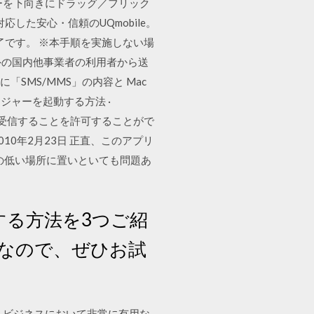
ーを下向きにドラッグ／フリック
応した安心・信頼のUQmobile。
了です。 ※本手順を実施しない場
外の国内他事業者の利用者から送
「SMS/MMS」の内容と Mac
ージャーを起動する方法 ·
MSを送受信することを許可することがで
10年2月23日 正直、このアプリ
の低い場所に置いといても問題あ
する方法を3つご紹
なので、ぜひお試
人ビジネスにおいて非常に有用な