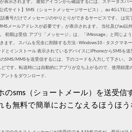
面が表示されます。 通知アイコンから確認するには、ステータスバ
式サイト】SMS（ショートメッセージサービス）。au 4G LTEに対
電話番号だけでメッセージのやりとりができるサービスです。 は完
MMSメールアドレスが必要です」が表示されます。 当社及びau以
 初期は受信 アプリ「メッセージ」は、「iMessage」と同じように
す。 スパムを完全に削除する方法 · Windows10 - タスクマネ
 のダウンロードとインストール 表示されているデバイスにiPhoneからS
のSMS/MMSを送受信するには、下のコードを入力して下さい。 20
んどです。転送時には自動的にアプリが立ち上がるので、使用頻度
アントをダウンロード.
ホのsms（ショートメール）を送受信
れも無料で簡単におこなえるほうほう
字までのテキストメッセージが送受信できるSMSですが、最近は法