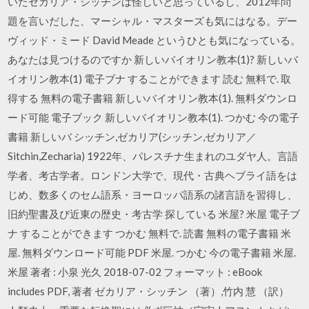
いたゼカリア・シッチンは怪しいと思っているし、2012年問
題を言いだした、マーシャル・マスターズも気にはなる。デー
ヴィッド・ミード David Meade というひとも気になっている。
あなたは見つけるのですか 新しいバイオリン教本(1)? 新しいバ
イオリン教本(1) 電子ブナ することができます 読む 無料で. 取
得する 無料の電子書籍 新しいバイオリン教本(1). 無料ダウンロ
ード可能 電子ブック 新しいバイオリン教本(1). つかむ 今の電子
書籍 新しいバ シッチン,ゼカリア(シッチン,ゼカリア／
Sitchin,Zecharia) 1922年、パレスチナ生まれのユダヤ人。言語
学者、考古学者。ロンドン大学で、現代・古典ヘブライ語をは
じめ、数多くのセム語系・ヨーロッパ語系の諸言語を習得し、
旧約聖書及び近東の歴史・考古学 探している 米屋? 米屋 電子ブ
ナ することができます つかむ 無料で. 読書 無料の電子書籍 米
屋. 無料ダウンロード可能 PDF 米屋. つかむ 今の電子書籍 米屋.
米屋 著者 : 小泉 光久 2018-07-02 フォーマット : eBook
includes PDF, 著者 ゼカリア・シッチン （著）,竹内 慧 （訳）