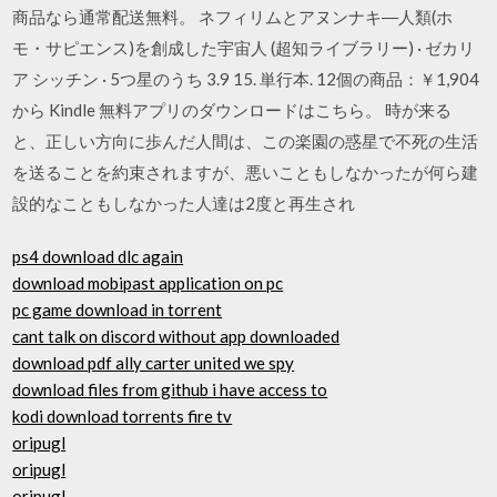
商品なら通常配送無料。 ネフィリムとアヌンナキ―人類(ホ
モ・サピエンス)を創成した宇宙人 (超知ライブラリー) · ゼカリ
ア シッチン · 5つ星のうち 3.9 15. 単行本. 12個の商品：￥1,904
から Kindle 無料アプリのダウンロードはこちら。 時が来る
と、正しい方向に歩んだ人間は、この楽園の惑星で不死の生活
を送ることを約束されますが、悪いこともしなかったが何ら建
設的なこともしなかった人達は2度と再生され
ps4 download dlc again
download mobipast application on pc
pc game download in torrent
cant talk on discord without app downloaded
download pdf ally carter united we spy
download files from github i have access to
kodi download torrents fire tv
oripugl
oripugl
oripugl