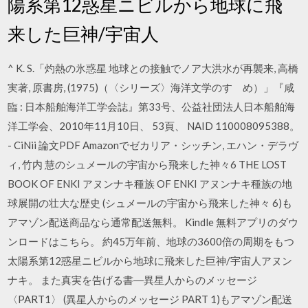
陽系第12惑星ニビルから地球に飛
来した巨神/宇宙人
^ K. S.「灼熱の氷惑星 地球との接触でノア大洪水が再襲来, 高橋
実著, 原書房, (1975)（〈シリーズ〉海洋文学のすゝめ）」『咸
臨 : 日本船舶海洋工学会誌』第33号、公益社団法人日本船舶海
洋工学会、2010年11月10日、 53頁、 NAID 110008095388。
- CiNii 論文PDF Amazonでゼカリア・シッチン, エハン・デラヴ
ィ, 竹内 慧のシュメールの宇宙から飛来した神々6 THE LOST
BOOK OF ENKI アヌンナキ種族 OF ENKI アヌンナキ種族の地
球展開の壮大な歴史 (シュメールの宇宙から飛来した神々 6)も
アマゾン配送商品なら通常配送無料。 Kindle 無料アプリのダウ
ンロードはこちら。 約45万年前、地球の3600倍の周期をもつ
太陽系第12惑星ニビルから地球に飛来した巨神/宇宙人アヌン
ナキ。 また真実を告げる書―異星人からのメッセージ
〈PART1〉 (異星人からのメッセージ PART 1)もアマゾン配送