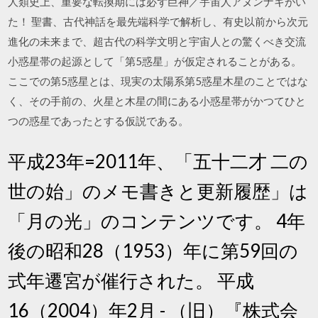
人類史上、重要な転換期には必ず巨神／宇宙人アヌンナキがい
た！ 聖書、古代神話を最先端科学で解析し、有史以前から次元
進化の未来まで、超古代の科学文明と宇宙人との驚くべき交流
小惑星帯の起源として「第5惑星」が仮定されることがある。
ここでの第5惑星とは、現実の太陽系第5惑星木星のことではな
く、その手前の、火星と木星の間にある小惑星帯がかつてひと
つの惑星であったとする仮説である。
平成23年=2011年、「五十二才 二の
世の始」のメモ書きと更新履歴」は
「月の光」のコンテンツです。 4年
後の昭和28（1953）年に第59回の
式年遷宮が催行された。 平成
16（2004）年2月 - （旧）『株式会