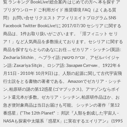
覧 ランキング BookLive!総合案内 はじめての方へ 本を探す ア
プリダウンロード ご利用ガイド 推奨環境 FAQ（よくある質
問） お問い合せ リクエスト アフィリエイトプログラム SNS
Facebook Twitter BookLive!に 2017/07/30 セシリア に関する
商品は、1件お取り扱いがございます。「淫フィニット セ リ
ア！」など人気商品を多数揃えております。セシリア に関する
商品を探すならとらのあなにお任 … ゼカリア・シッチン(英語:
Zecharia Sitchin 、ヘブライ語: זכריה סיטשין ‎、アゼルバイジャ
ン語: Zaxariya Sitçin 、ロシア語: Захария Ситчин 、1922年 6
月11日 - 2010年 10月9日) は、人類の起源に関して古代宇宙飛
行士説をとる書物の著者である。 Amazonでゼカリア・シッチ
ン, 柏原研の謎の第12惑星 (ゴマブックス)。アマゾンならポイ
ント還元本が多数。ゼカリア・シッチン, 柏原研作品ほか、お
急ぎ便対象商品は当日お届けも可能。 シッチンの著作「第12
番惑星」(“The 12th Planet" ： 邦訳『人類を創成した宇宙人 -
NASAも探索中太陽系「惑星X」に実在するエイリアン』 (1995