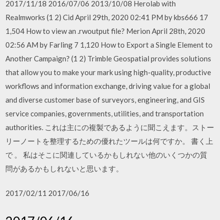
2017/11/18 2016/07/06 2013/10/08 Herolab with
Realmworks (1 2) Cid April 29th, 2020 02:41 PM by kbs666 17
1,504 How to view an .rwoutput file? Merion April 28th, 2020
02:56 AM by Farling 7 1,120 How to Export a Single Element to
Another Campaign? (1 2) Trimble Geospatial provides solutions
that allow you to make your mark using high-quality, productive
workflows and information exchange, driving value for a global
and diverse customer base of surveyors, engineering, and GIS
service companies, governments, utilities, and transportation
authorities. これは主にの複製であるように聞こえます。ストー
リーノートを整理するための優れたツールは何ですか。 書く上
で 。 私はそこに関連しているかもしれない他のいくつかの質
問があるかもしれないと思います。
2017/02/11 2017/06/16