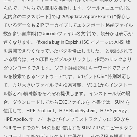
んので、そちらでの運用を推奨します。 ツールメニューの [設
定内容のエクスポート] では %Appdata%\pon\Explzh に保存し
ているデータも ZIP アーカイブしてエクスポート 格納ファイル
数が多い書庫(特にUnicodeファイル名文字)で、幾分かは表示が
速くなります。 (fixed a bug in Explzh.) ISO イメージの ANSI 版
を展開できなくなっていたバグを修正しました。 と表記されて
いる場合は、その項目をダブルクリックし、指定のリンクより
ダウンロードできます。 ソフト詳細説明. キーワードでファイ
ルを検索できるソフトウェアです。 64ビットOSに特別対応し
て、より大きいファイルでも検索可能。 V3.1.1からインストー
ル版とZip解凍版をそれぞれ提供します。 インストール版の場
合、ダウンロードしてからEXEファイルを 本書では、SUM を
使用して、HPE ProLiant、HPE BladeSystem、HPE Synergy、
HPE Apollo. サーバーおよびインフラストラクチャに ISO から
GUI モードでの SUM の起動. 使用する SUM ZIP のコピーをダウ
ンロードして空のディレクトリに保存し、その ZIP を解凍しま