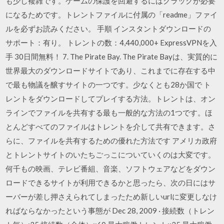
も少し複雑です。ゲームの保護を回避するにはクラックが必要
になるためです。トレントファイルに付属の「readme」ファイ
ルを必ずお読みください。 手順 インスタントダウンロードの
サポート：有り。 トレントの数：4,440,000+ ExpressVPNを入
手 30日間無料！ 7. The Pirate Bay. The Pirate Bayは、実質的に
世界最大のダウンロードサイトであり、これまでに存在する中
で最も物議を醸すサイトの一つです。少なくとも28か国で ト
レントをダウンロードしてプレイする方法。トレントは、オン
ラインでファイルを共有する最も一般的な方法の1つです。ほ
とんどすべてのファイルはトレントを介して共有できます。さ
らに、ファイルを共有するための優れた方法です アメリカ政府
とトレントサイトのいたちごっこについていくのは大変です。
何千もの映画、テレビ番組、音楽、ソフトウェアなどをダウン
ロードできるサイトが利用できるかと思ったら、次の日にはサ
ーバーが差し押さえられてしまったため新しいurlに変更しなけ
ればならなかったという事態が Dec 28, 2009 · 接続数（トレン