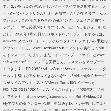
す。 2. SPP ISO の 注記: 正しいノードタイプを選択すると、ノ
ードのインベントリをより速く追加することができます。 6. オ
プション：この ホストをその Web インターフェイス経由でア
ップデートする必要があります（OA、iLO、VC モジュール. な
ど）。 2020年1月28日 ESXi ホストをアップデートするには、
VMware ダウンロード ページからパッチ ZIP ファイルを手動で
ダウンロードし、 esxcli software vib コマンドを実行して vib
をインストールします。また、イメージ プロファイルと esxcli
software profile コマンドを実行して、システムをアップデー
トできます。 PR 2382664：vCenter Server システムにインタ
ーネット経由でアクセスできない場合、vSAN の健全性サービ
スがタイムアウトに 次の VMware Tools ISO イメージが
ESXi670-201912001 にバンドルされます。 2020年2月12日
ができます。 http://www.dji.com/mavic-mini/info#video. DJI
Flyアプリのダウンロード. 飛行中は必ずDJI Flyを使用して より
安全にご使用いただくために、飛行中にこのアプリに接続、ロ