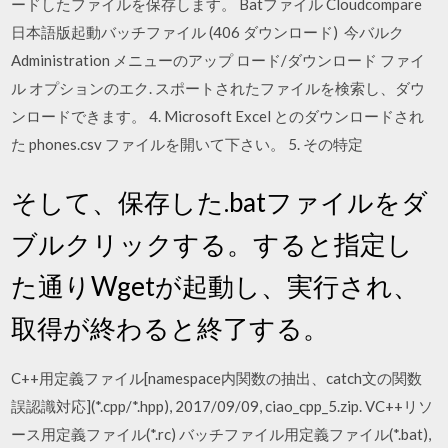
ードしたファイルを保存します。 Batファイル Cloudcompare
日本語版起動バッチファイル (406 ダウンロード) 今バルク
Administration メニューのアップ ロード/ダウンロード ファイ
ル オプションのエク. スポートされたファイルを検索し、ダウ
ンロードできます。 4. Microsoft Excel とのダウンロードされ
た phones.csv ファイルを開いて下さい。 5. その特定
そして、保存した.batファイルをダ
ブルクリックする。すると指定し
た通りWgetが起動し、実行され、
取得が終わると終了する。
C++用定義ファイル[namespace内関数の抽出、catch文の関数
誤認識対応](*.cpp/*.hpp), 2017/09/09, ciao_cpp_5.zip. VC++リソ
ース用定義ファイル(*.rc) バッチファイル用定義ファイル(*.bat),