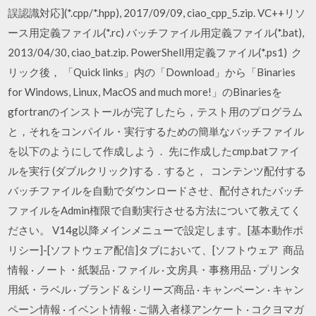
誤認識対応](*.cpp/*.hpp), 2017/09/09, ciao_cpp_5.zip. VC++リソ
ース用定義ファイル(*.rc) バッチファイル用定義ファイル(*.bat),
2013/04/30, ciao_bat.zip. PowerShell用定義ファイル(*.ps1) ク
リック後， 「Quick links」内の「Download」から「Binaries
for Windows, Linux, MacOS and much more!」のBinariesを
gfortranのインストールが完了したら，テスト用のプログラム
と，それをコンパイル・実行するための簡単なバッチファイル
を以下のようにして作成しよう． 先に作成したcmp.batファイ
ルを実行 (ダブルクリック)する．すると， コンテンツ配付する
バッチファイルを自動でダウンロードさせ、配付されたバッチ
ファイルをAdmin権限で自動実行させる方法について教えてく
ださい。 V14g以降メインメニューで設定します。[基本動作ポ
リシー]-[ソフトウェア配信]タブにおいて、[ソフトウェア 商品
情報 · ノート・紙製品 · ファイル · 文房具・事務用品 · プリンタ
用紙・ラベル · ブランド＆シリーズ商品 · キャンペーン · キャン
ペーン情報 · イベント情報 · ご購入者様アンケート · コクヨマガ