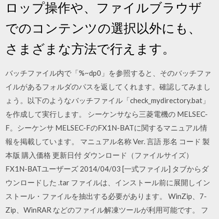
ロップ操作や、ファイルブラウザ
でのコンテンツの選択以外にも、
さまざまな方法で行えます。
バッチファイル内で「%~dp0」を参照すると、そのバッチファ
イルがあるフォルダのパスを返してくれます。確認してみまし
ょう。以下のようなバッチファイル「check_mydirectory.bat」
を作成して実行します。 シーケンサなら三菱電機の MELSEC-
F。シーケンサ MELSEC-FのFX1N-BATに関するマニュアル情
報を掲載しています。 マニュアル名称 Ver. 言語 形名 コード 製
本版 購入価格 更新日付 ダウンロード（ファイルサイズ）
FX1N-BATユーザーズ 2014/04/03 [一式ファイル] タブからダ
ウンロードした .tar ファイルは、インストール前に展開しイン
ストール・ファイルを抽出する必要があります。 WinZip、7-
Zip、WinRAR などのファイル解凍ツールが利用可能です。 フ