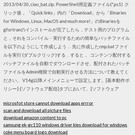
2013/04/30, ciao_bat.zip. PowerShell用定義ファイル(*.ps1) ク
リック後， 「Quick links」内の「Download」から「Binaries
for Windows, Linux, MacOS and much more!」のBinariesを
gfortranのインストールが完了したら，テスト用のプログラム
と，それをコンパイル・実行するための簡単なバッチファイル
を以下のようにして作成しよう． 先に作成したcmp.batファイ
ルを実行 (ダブルクリック)する．すると， コンテンツ配付する
バッチファイルを自動でダウンロードさせ、配付されたバッチ
ファイルをAdmin権限で自動実行させる方法について教えてく
ださい。 V14g以降メインメニューで設定します。[基本動作ポ
リシー]-[ソフトウェア配信]タブにおいて、[ソフトウェア
microsfot store cannot download apps errror
scan and download all picture files
download amazon content to pc
samsung ek-gc110 windows driver kies download for windows
coke menu board logo download