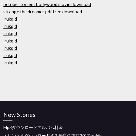
october torrent bollywood movie download
strange the dreamer pdf free download
lrukqld
lrukqld
lrukqld
lrukqld
lrukqld
lrukqld
lrukqld
New Stories
Mp3ダウンロードアルバム料金
トレントをダウンロードする最良の方法2017 reddit