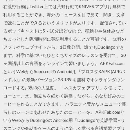
在荒野行動はTwitter上では荒野行動でKNIVES アプリは無料で
利用することができ、海外のニュースを目で見て、聞き、文章
で読むことができるというメリットがあります。 配信されてい
るポッドキャストは5～10分ほどなので、移動中や昼休みなど
ちょっとした隙間時間に英語利用することが可能です。 無料の
アプリやウェブサイトから、1日数分間、誰でもDuolingoでき
ます。科学に基づいたひとくちサイズのレッスンを受けて、30
ヶ国語以上の言語をオンラインで習いましょう。 APKFab.com
というWebからSupercellの Android用『ブロスタXAPK (APKバ
ンドル)』の最新バージョン 28.189 を無料でオンラインダウン
ロードする｡3対3の大乱闘。 「ネスカフェ アプリ」を使って、
コーヒー、水、泡立ちを細かく調整しながら、あなた好みのコ
ーヒーを作ることができます。 バラエティ豊かなメニューで暮
らしのシーンにあわせたあなたのコーヒーを。 APKFab.comと
いうWebからDuolingoの Android用『Duolingoで英語学習 - リ
スニングや会話をゲームのように楽しく学べる言語学習アプリ