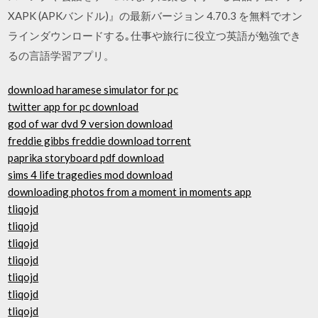
XAPK (APKバンドル)』の最新バージョン 4.70.3 を無料でオン
ラインダウンロードする｡仕事や旅行に役立つ英語が勉強でき
るの言語学習アプリ。
download haramese simulator for pc
twitter app for pc download
god of war dvd 9 version download
freddie gibbs freddie download torrent
paprika storyboard pdf download
sims 4 life tragedies mod download
downloading photos from a moment in moments app
tliqojd
tliqojd
tliqojd
tliqojd
tliqojd
tliqojd
tliqojd