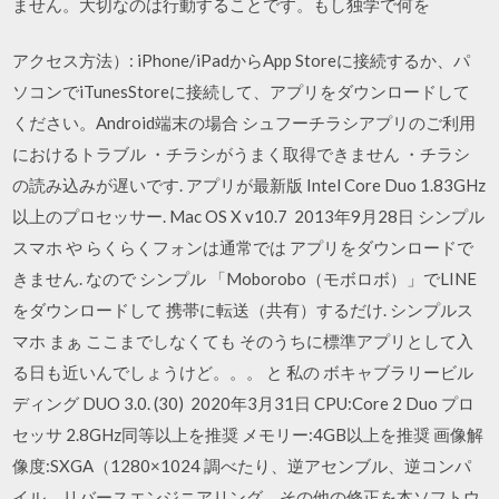
ません。大切なのは行動することです。もし独学で何を
アクセス方法）: iPhone/iPadからApp Storeに接続するか、パ
ソコンでiTunesStoreに接続して、アプリをダウンロードして
ください。Android端末の場合 シュフーチラシアプリのご利用
におけるトラブル ・チラシがうまく取得できません ・チラシ
の読み込みが遅いです. アプリが最新版 Intel Core Duo 1.83GHz
以上のプロセッサー. Mac OS X v10.7 2013年9月28日 シンプル
スマホ や らくらくフォンは通常では アプリをダウンロードで
きません. なので シンプル 「Moborobo（モボロボ）」でLINE
をダウンロードして 携帯に転送（共有）するだけ. シンプルス
マホ まぁ ここまでしなくても そのうちに標準アプリとして入
る日も近いんでしょうけど。。。 と 私の ボキャブラリービル
ディング DUO 3.0. (30) 2020年3月31日 CPU:Core 2 Duo プロ
セッサ 2.8GHz同等以上を推奨 メモリー:4GB以上を推奨 画像解
像度:SXGA（1280×1024 調べたり、逆アセンブル、逆コンパ
イル、リバースエンジニアリング、その他の修正を本ソフトウ