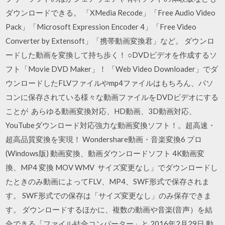
ダウンロードできる。 「XMedia Recode」「Free Audio Video
Pack」「Microsoft Expression Encoder 4」「Free Video
Converter by Extensoft」「携帯動画変換君」など。 ダウンロ
ードした動画を変換して持ち歩く！ ○DVDビデオを作成するソ
フト「Movie DVD Maker」！ 「Web Video Downloader」でダ
ウンロードしたFLVファイルやmp4ファイルはもちろん、パソ
コンに保存されている様々な動画ファイルをDVDビデオにする
ことが あらゆる動画変換対応、HD動画、3D動画対応、
YouTubeダウンロード対応強力な動画変換ソフト！。超高速・
超高品質変換を実現！ Wondershare動画・音楽変換6 プロ
(Windows版) 動画変換、動画ダウンロードソフト 4K動画変
換、MP4 変換 MOV WMV サイズ変更なし」でダウンロードし
たときのみ動画によってFLV、MP4、SWF形式で保存されま
す。 SWF形式での保存は「サイズ変更なし」のみ保存できま
す。 ダウンロードするほかに、複数の動画や音楽(音声）を結
合できる「ファイル結合コンバーター」と 2016年2月29日 動