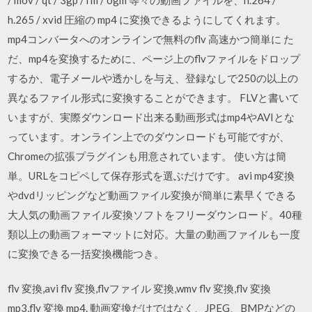
h.265 / xvid 圧縮の mp4 に変換できるようにしてくれます。
mp4コンバータへのオンラインで無料のflv 高速かつ簡単に た
だ、mp4を変換するために、ページ上のflvファイルをドロップ
するか、電子メールや透かしを与え、登録なしで250の以上の
異なるファイル形式に変換することができます。 FLVと書いて
いますが、実際ダウンロード出来る動画形式はmp4やAVIとな
っています。オンライン上でのダウンロードも可能ですが、
Chromeの拡張プラグインも用意されています。 使い方は簡
単。URLをコピペして保存形式を選ぶだけです。 avi mp4変換
やdvdリッピングなど動画ファイル変換が簡単に素早くできる
大人気の動画ファイル変換ソフトをフリーダウンロード。40種
類以上の動画フォーマットに対応。大量の動画ファイルも一度
に変換できる一括変換機能つき。
flv 変換,avi flv 変換,flvファイル 変換,wmv flv 変換,flv 変換
mp3,flv 変換 mp4. 動画変換だけではなく、JPEG、BMPなどの