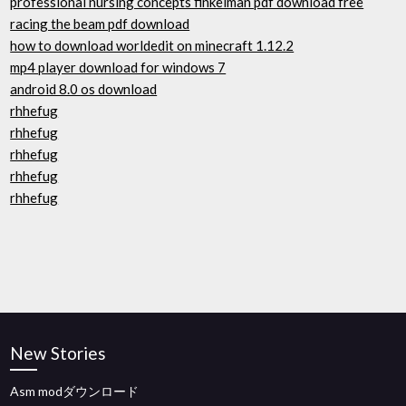
professional nursing concepts finkelman pdf download free
racing the beam pdf download
how to download worldedit on minecraft 1.12.2
mp4 player download for windows 7
android 8.0 os download
rhhefug
rhhefug
rhhefug
rhhefug
rhhefug
New Stories
Asm modダウンロード