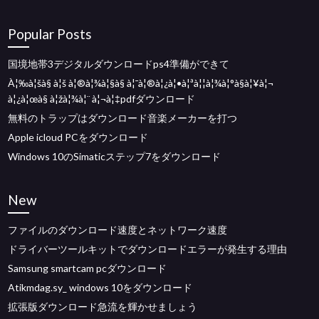
Popular Posts
国境地帯3デジタルダウンロードps4準備ができて
À¦‰à¦šà§ à¦š à¦®à¦¾à¦§à§ à¦¯à¦®à¦¿à¦•à¦ªà¦¦à¦¾à¦°à§à¦¥à¦¬
à¦¿à¦œà§ à¦žà¦¾à¦¨ à¦¬à¦‡pdfダウンロード
無料のトラップはダウンロード音楽メーカーを打つ
Apple icloud PCをダウンロード
Windows 10のSimaticステップ7をダウンロード
New
ファイルのダウンロード速度とネットワーク速度
ドライバーツールキットでダウンロードエラーが発生する理由
Samsung smartcam pcダウンロード
Atikmdag.sy_ windows 10をダウンロード
拡張版ダウンロード急流を輝かせましょう