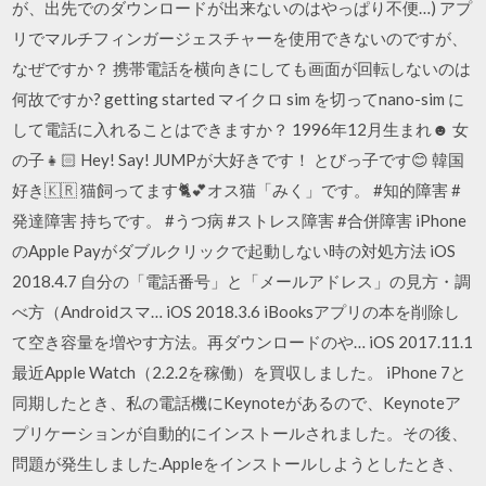
が、出先でのダウンロードが出来ないのはやっぱり不便…) アプ
リでマルチフィンガージェスチャーを使用できないのですが、
なぜですか？ 携帯電話を横向きにしても画面が回転しないのは
何故ですか? getting started マイクロ sim を切ってnano-sim に
して電話に入れることはできますか？ 1996年12月生まれ☻ 女
の子👧🏻 Hey! Say! JUMPが大好きです！ とびっ子です😊 韓国
好き🇰🇷 猫飼ってます🐈💕オス猫「みく」です。 #知的障害 #
発達障害 持ちです。 #うつ病 #ストレス障害 #合併障害 iPhone
のApple Payがダブルクリックで起動しない時の対処方法 iOS
2018.4.7 自分の「電話番号」と「メールアドレス」の見方・調
べ方（Androidスマ… iOS 2018.3.6 iBooksアプリの本を削除し
て空き容量を増やす方法。再ダウンロードのや… iOS 2017.11.1
最近Apple Watch（2.2.2を稼働）を買収しました。 iPhone 7と
同期したとき、私の電話機にKeynoteがあるので、Keynoteア
プリケーションが自動的にインストールされました。その後、
問題が発生しました.Appleをインストールしようとしたとき、