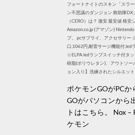
フォートナイトのスキン「スラー
ン不思議のダンジョン 救助隊DX
（CERO）は？ 激安 最安値 格安シ
Amazon.co.jp (アマゾン)
プ。 pcサプライ、アクセサリー ☆ELP
口,1062円,耐雷サージ機能付,l
☆ELPA ledランプスイッチ付
樹脂(ポリウレタン)、アウトソール
ョン入り】洗練されたシルエット
ポケモンGOがPCか
GOがパソコンから
トはこちら。 Nox –
ケモン