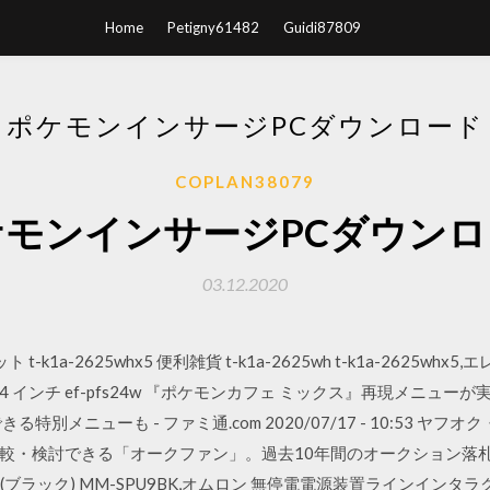
Home
Petigny61482
Guidi87809
ポケモンインサージPCダウンロード
COPLAN38079
ケモンインサージPCダウンロ
03.12.2020
-k1a-2625whx5 便利雑貨 t-k1a-2625wh t-k1a-2625wh
4 インチ ef-pfs24w 『ポケモンカフェ ミックス』再現メニュー
別メニューも - ファミ通.com 2020/07/17 - 10:53 ヤフ
較・検討できる「オークファン」。過去10年間のオークション落札価
ブラック) MM-SPU9BK,オムロン 無停電電源装置ラインインタラク