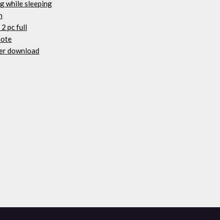
g while sleeping
n
2 pc full
note
ver download