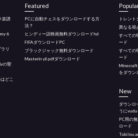
Featured
Popula
ラ楽譜
PCに自動チェスをダウンロードする方
トレント
法？
異なる視
y 6
ヒンディー語映画無料ダウンロードhd
すべての
FIFAダウンロードPC
ード
ブラリ
ブラックジャック無料ダウンロード
すべての
ード
Masterin yii pdfダウンロード
vの聖
Minec
をダウン
ルはどこ
New
ダウンロー
うにvud
PC用の
ロード
Tobi lo