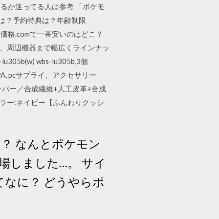
るか迷ってる人は参考 「ポケモ
典は？予約特典は？年齢制限
ma 価格.comで一番安いのはどこ？
ーム機本体、周辺機器まで幅広くラインナッ
b(w) wbs-lu305b,3個
PA, pcサプライ、アクセサリー
アッパー／合成繊維+人工皮革+合成
 カラー:ネイビー【ふんわりクッシ
！？ なんとポケモン
場しました…。 サイ
xってなに？ どうやらポ