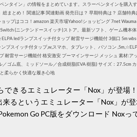
ペンタイン」の情報をまとめています。スラーペンタインを購入す
」総まとめ！ 関連記事 関連動画 発売日は？ 早期特典は？ 店舗特
ョップはココ！amazon 楽天市場Yahoo!ショッピング 7net Wau
 Nintendo Switch (ニンテンドースイッチ)ストア。最新ソフト、ゲ
A ledランプスイッチ付タップ 耐雷サージ機能付 3個口 5m wbs-lu305
edランプスイッチ付タップ,w,スマホ、タブレット、パソコン ,5m,☆EL
タップ 耐雷サージ機能付 格安激安 プーマインサージ メッシュ 素材:
／ゴム底、ミッドソール／合成樹脂(EVA 樹脂) サイズ：27.5cm
と柔らかく快適な履き心地
らできるエミュレーター「Nox」が登場
出来るというエミュレーター「Nox」が登
 Pokemon Go PC版をダウンロード No