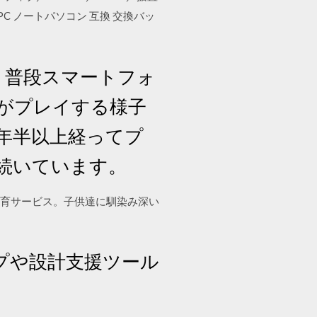
ト PC ノートパソコン 互換 交換バッ
日。普段スマートフォ
がプレイする様子
年半以上経ってプ
続いています。
けIT教育サービス。子供達に馴染み深い
プや設計支援ツール