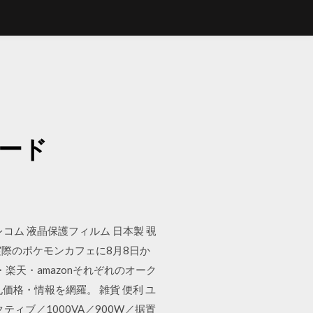
ード
x5,エレコム 液晶保護フィルム 日本製 覗
が実際のポケモンカフェに8月8日か
オク・楽天・amazonそれぞれのオーク
格・情報を網羅。 雑貨 便利 ユ
ティブ／1000VA／900W／据置