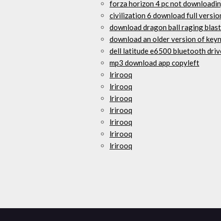
forza horizon 4 pc not downloadin
civilization 6 download full versio
download dragon ball raging blast 
download an older version of key
dell latitude e6500 bluetooth dri
mp3 download app copyleft
lrirooq
lrirooq
lrirooq
lrirooq
lrirooq
lrirooq
lrirooq