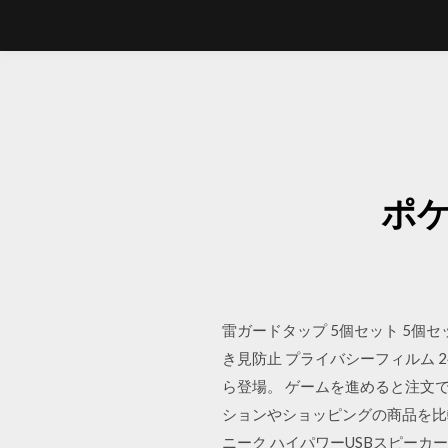
ポ
雷ガードタップ 5個セット 5個セット t
き見防止 プライバシーフィルム 2
ら登場。 ゲームを進めると注文できる特
ションやショッピングの商品を比
ニーク ハイパワーUSBスピーカー(