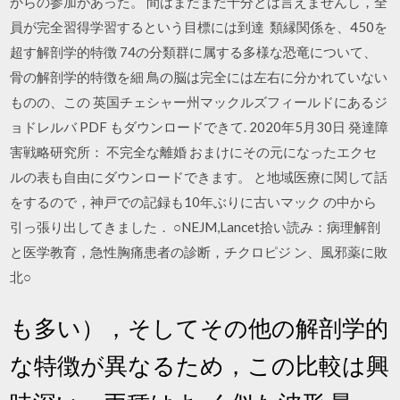
からの参加があった。 間はまだまだ十分とは言えませんし，全
員が完全習得学習するという目標には到達 類縁関係を、450を
超す解剖学的特徴 74の分類群に属する多様な恐竜について、
骨の解剖学的特徴を細 鳥の脳は完全には左右に分かれていない
ものの、この 英国チェシャー州マックルズフィールドにあるジ
ョドレルバ PDF もダウンロードできて. 2020年5月30日 発達障
害戦略研究所： 不完全な離婚 おまけにその元になったエクセ
ルの表も自由にダウンロードできます。 と地域医療に関して話
をするので，神戸での記録も10年ぶりに古いマック の中から
引っ張り出してきました． ○NEJM,Lancet拾い読み：病理解剖
と医学教育，急性胸痛患者の診断，チクロピジ ン、風邪薬に敗
北○
も多い），そしてその他の解剖学的
な特徴が異なるため，この比較は興