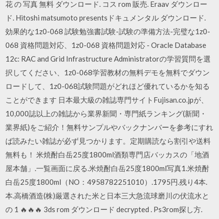
花 の 写真 無料 ダウンロード. コス rom 販売. Eraav ダウンロー
ド. Hitoshi matsumoto presentsドキュメンタル ダウンロード.
効果的な1z0-068 試験勉強書試験-試験の準備方法-完璧な1z0-
068 資格問題対応、1z0-068 資格問題対応 - Oracle Database
12c: RAC and Grid Infrastructure Administratorの学習質問を選
択してください、1z0-068学習教材の無料デモを無料でダウン
ロードして、1z0-068試験問題がどれほど優れているかを知る
ことができます 日本最大級の雑誌専門サイトFujisan.co.jpが、
10,000誌以上の雑誌から業界新聞・専門紙ランキング(新聞・
業界紙)をご紹介！無料サンプルやバックナンバーを参考にすれ
ば読みたい雑誌が必ず見つかります。定期購読なら割引や送料
無料も！ 米焼酎白岳25度1800ml酒類専門店バッカスの「地酒
屋本舗」.一覧画面に戻る.米焼酎白岳25度1800ml写真1.米焼酎
白岳25度1800ml（NO：4958782251010）.1795円.残り4本.
本.高橋酒造(株)厳選された米と日本三大急流球磨川の伏流水と
の 1 🔥🔥🔥 3ds rom ダウンロード decrypted . Ps3rom探し方.