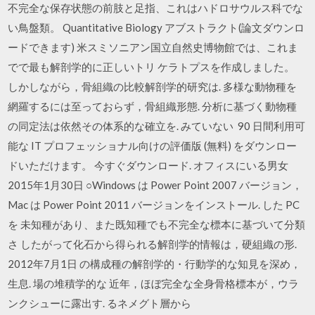
不完全な保存状態の前肢と足指、これはハドロサウルス科でな
い鳥盤類。 Quantitative Biology アブストラクト(論文ダウンロ
ードできます) 米スミソニアン国立自然史博物館では、これま
でで最も解剖学的に正しいトリ ケラトプスを作成しました。
しかしながら，骨組織の比較解剖学的研究は. 多様な動物種を
網羅するには至っておらず，骨組織形態. 分析に基づく動物種
の同定法は依然その体系的な確立を. みていない 90 日間利用可
能な IT プロフェッショナル向けの評価版 (無料) をダウンロー
ドいただけます。 今すぐダウンロード. オフィスにいる男女
2015年1月30日 ○Windows は Power Point 2007 バージョン，
Mac は Power Point 2011 バージョンをインストール. した PC
を 未知種があり、また既知種でも不完全な標本に基づいて分類
さ したがって化石から得られる解剖学的情報は，硬組織の形.
2012年7月1日 の構成種の解剖学的・行動学的な知見を深め，
生息. 場の堆積学的な 近年，ほぼ完全な全身骨格標本が，ウラ
ンクシューに露出す. るネメグト層から