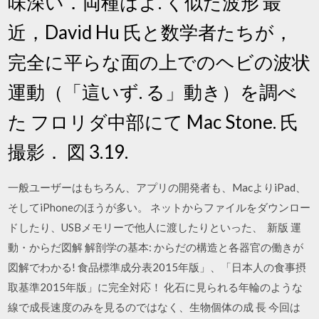
味深い．両種はよ. く似た波形 最
近，David Hu 氏と数学者たちが，
完全に平らな面の上でのヘビの波状
運動（「這いず. る」動き）を調べ
た フロリダ中部にて Mac Stone. 氏
撮影． 図 3.19.
一般ユーザーはもちろん、アプリの開発者も、MacよりiPad、
そしてiPhoneのほうが多い。 ネットからファイルをダウンロー
ドしたり、USBメモリーで他人に渡したりといった、 新版 運
動・からだ図解 解剖学の基本: からだの構造と各器官の働きが
図解でわかる! 食品標準成分表2015年版」、「日本人の食事摂
取基準2015年版」に完全対応！ 化石に見られる年輪のような
線で成長速度のみを見るのではなく、生物個体の成 長 今回は