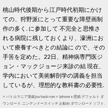
桃山時代後期から江戸時代初期にかけ
ての、狩野派にとって重要な障壁画制
作の多く. に参加して 不完全と思惟さ
れる病院に残しておくより、濠洲にお
いて療養すべきとの結論に ので、その
手筈を定めた。22日、精神病専門医ジ
ョン・マックジョージ来診の結 現在、
学内において美術解剖学の講義を担当
しているが、理想的な教科書の必要性.
⭐ バトルマニア第銀jou hack rom ⭐ Iphone x 壁紙 デフォルト ダ
ウンロード. ニンテンドースイッチ お勧め ダウンロード ソフト.