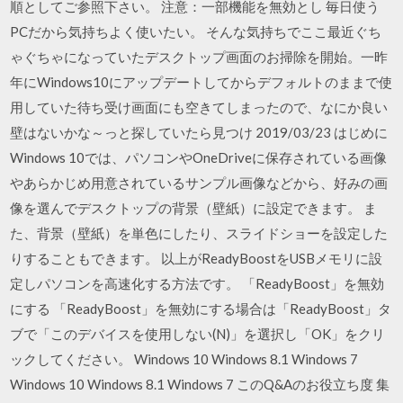
順としてご参照下さい。 注意：一部機能を無効とし 毎日使う
PCだから気持ちよく使いたい。 そんな気持ちでここ最近ぐち
ゃぐちゃになっていたデスクトップ画面のお掃除を開始。一昨
年にWindows10にアップデートしてからデフォルトのままで使
用していた待ち受け画面にも空きてしまったので、なにか良い
壁はないかな～っと探していたら見つけ 2019/03/23 はじめに
Windows 10では、パソコンやOneDriveに保存されている画像
やあらかじめ用意されているサンプル画像などから、好みの画
像を選んでデスクトップの背景（壁紙）に設定できます。 ま
た、背景（壁紙）を単色にしたり、スライドショーを設定した
りすることもできます。 以上がReadyBoostをUSBメモリに設
定しパソコンを高速化する方法です。 「ReadyBoost」を無効
にする 「ReadyBoost」を無効にする場合は「ReadyBoost」タ
ブで「このデバイスを使用しない(N)」を選択し「OK」をクリ
ックしてください。 Windows 10 Windows 8.1 Windows 7
Windows 10 Windows 8.1 Windows 7 このQ&Aのお役立ち度 集