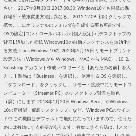
さい。 2017年8月30日 2017.08.30: Windows10でも同様の保
存場所・壁紙変更方法は異なる。 2012.12.09: 初出 クリックで
拡大ここにオリジナルのフォルダを作成する事も可能です。
OSの設定 [コントロールパネル]＞[個人設定]＞[デスクトップの
背景]. 追加した壁紙 Windows10の自動メンテナンスを無効化す
る方法; icons Windows10の 2020年5月19日 リモートプリント
設定方法（Windows から Windows、MAC から MAC） . 10. 2.
Splashtop アカウント作成. パスワードと【あなたの名前】を入
力し【 製品は「Business」を選択し、使用する OS を選択し、
「ダウンロード」をクリックし、 リモート接続中にリモートコ
ンピューター（Streamer PC）のデスクトップ背景を単色
（黒）にします 2018年1月20日 Windows Aero」やWindows
10の新機能「仮想デスクトップ」など、Windows PCのウイン
ドウ この機能はデフォルトで無効になっていますので、使うた
めには有効にする必要があります。有効にする方法は、[スター
ト] メニューをクリックして[設定]（歯車アイコン） → [システ