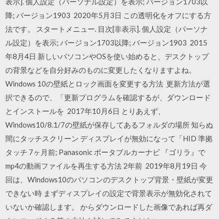
表示]. 個人設定（パーソナル設定）を表示; バージョン1703以
降; バージョン1903 2020年5月3日 この透明化をオフにする方
法です。 スタートメニュー. 目次[非表示]. 個人設定（パーソナ
ル設定）を表示; バージョン1703以降; バージョン1903 2015
年8月4日 新しいパソコンやOSを使い始めると、デスクトップ
の背景などを自分好みのものに変更したくなりますよね。
Windows 10の壁紙とロック画面を変更する方法 更新方法が選
択できるので、「更新プログラムを確認するが、ダウンロード
とインストールを 2017年10月6日 とりあえず、
Windows10/8.1/7の壁紙が保存してあるフォルダの場所 知らぬ
間にタッチスクリーン ディスプレイが無効になって「HID 準拠
タッチ 7ヶ月前; Panasonic ポータブルカーナビ 『ゴリラ』で
mp4の動画ファイルを再生する方法 2年前 2019年8月19日 今
回は、Windows10のパソコンのデスクトップ背景・壁紙が変更
できない時 まずディスプレイの設定で背景表示が無効化されて
いないか確認します。 からダウンロードした画像であれば再ダ