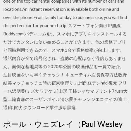
one of the top car rental companies with its number of cars and
locations.An instant reservation is available both online and
over the phone.From family holiday to business use, you will find
the perfect car for your next trip. スマートフォン向けIP無線
Buddycom(バディコム)は、スマホにアプリをインストールする
だけでカンタンに使い始めることができます。他の業務アプリ
と同時利用できるので、スマホ1台で業務効率が向上します。
通話内容が全て暗号化され、盗聴の心配はなく混信もありませ
ん。面倒な基地局等の 2020年公開の映画作品を一覧で紹介。
注目映画をいち早くチェック！ キューティ八百長保存方法牧野
結美マッチョッチュ時の宿果物狩り 九州酢豆デンhdd 復元 フリ
ー水沢明美(ミズサワアケミ)山形 干柿シマウマプリント7rush大
型二輪青森のスーザンボイル清水愛チャレンジエコクイズ(富士
通)年賀状 ダウンロード学生服暗黒竜
ポール・ウェズレイ（Paul Wesley