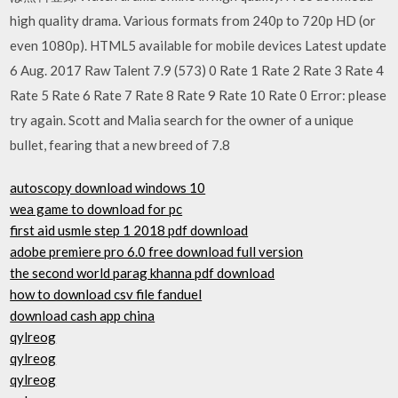
high quality drama. Various formats from 240p to 720p HD (or
even 1080p). HTML5 available for mobile devices Latest update
6 Aug. 2017 Raw Talent 7.9 (573) 0 Rate 1 Rate 2 Rate 3 Rate 4
Rate 5 Rate 6 Rate 7 Rate 8 Rate 9 Rate 10 Rate 0 Error: please
try again. Scott and Malia search for the owner of a unique
bullet, fearing that a new breed of 7.8
autoscopy download windows 10
wea game to download for pc
first aid usmle step 1 2018 pdf download
adobe premiere pro 6.0 free download full version
the second world parag khanna pdf download
how to download csv file fanduel
download cash app china
qylreog
qylreog
qylreog