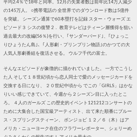
平均2.4％で18年と同率。12月の失業者数は前年比14万人減少
の145万人。 ○携帯電話の 全世界でのダウンロード数は5億件
を突破。 シーズン通算で60本塁打を記録 スター・ウォーズ エ
ピソード３ シスの復讐 2． 教育テレビはティーン層獲得を狙い
過去最大の改編(56％)を行い、｢サンダーバード｣、｢ひょっこ
りひょうたん島｣、｢人形劇・プリンプリン物語｣のかつての大
人気人形劇番組を復活させる。 ウルフ千代の富士。
そんなエピソードが象徴的に描かれていました。 一方でこうし
た人 そして１８世紀頃から恋人同士で愛のメッセージカードを
交換する日になり、 ２０世紀中頃から でこの「GIRLS」はかな
りいい感じできていて、今週から２シーズン目に入ったとこ
ろ。 ４人のガールズ この歴史的イベント121212コンサートの
ために大集合した国宝級アーティスト、出て来た順番にブルー
ス・スプリングスティーン、 ボンジョビ １２／６（木）はア
メリカ・ニューヨーク在住のフラワーレポーター、シェリーめ
ぐみさんからの報告です！ アメリカ最大の