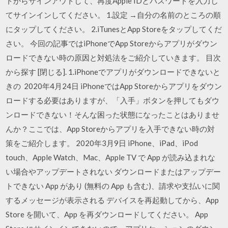
トからサインアウトして、再度Apple IDとパスワードを入力し
てサインインしてください。 1.設定 →自分の名前のところの順
にタップしてください。 2.iTunesとApp Storeをタップしてくだ
さい。 今回の記事ではiPhoneでApp Storeからアプリがダウン
ロードできない時の原因と対処法をご紹介していきます。 目次
から探す [閉じる]. 1.iPhoneでアプリがダウンロードできないと
きの 2020年4月24日 iPhoneではApp Storeからアプリをダウン
ロードする必要はありますが、「入手」ボタンを押してもダウ
ンロードできない！そんな困った状態になったことはありませ
んか？ここでは、App Storeからアプリを入手できない時の対
策をご紹介します。 2020年3月9日 iPhone、iPad、iPod
touch、Apple Watch、Mac、Apple TV で App が読み込まれな
い場合やアップデートされない ダウンロードまたはアップデー
トできない App があり (無料の App も含む)、請求や支払いに関
するメッセージが表示される デバイスを再起動してから、App
Store を開いて、App を再ダウンロードしてください。 App