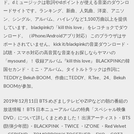
ド。dミュージックは歌詞やdポイントが使える音楽のダウンロ
ードサイトです。ランキング、新曲、人気曲、洋楽、アニソ
ン、シングル、アルバム、ハイレゾなど1,100万曲以上を提供
しています。 blackpinkの「kill this love」 をレコチョクでダウ
ンロード。 （iPhone/Androidアプリ対応） このブラウザはサ
ポートされていません。 kick it/blackpinkの音楽ダウンロード・
試聴・スマホ対応の高音質な音楽をお探しならヤマハの
「mysound」！ 収録アルバム『kill this love』 BLACKPINKの韓
国セカンド・ミニ・アルバム。タイトルトラックは作詞に
TEDDYとBekuh BOOM、作曲にTEDDY、R.Tee、24、Bekuh
BOOMが参加。
2019年12月11日 BTS めざましテレビやZIPなどの朝の番組の
放送情報！ BTS 日本ニューアルバムの特典「スペシャル映像
DVD」について詳しくまとめました！ 出演アーティスト・BTS
(防弾少年団) ・BLACKPINK ・TWICE ・IZ'ONE ・Red Velvet