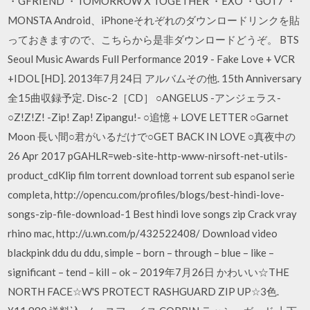
・GFRIEND ・TOMORROW X TOGETHER ・EXO ・GOT7 ・
MONSTA Android、iPhoneそれぞれのダウンロードリンクを貼
っておきますので、こちらから是非ダウンロードどうぞ。 BTS
Seoul Music Awards Full Performance 2019 - Fake Love + VCR
+IDOL [HD]. 2013年7月24日 アルバムその他. 15th Anniversary
全15曲収録予定. Disc-2［CD］ ○ANGELUS -アンジェラス-
○Z!Z!Z! -Zip! Zap! Zipangu!- ○追憶＋LOVE LETTER ○Garnet
Moon 長い間○君がいるだけで○GET BACK IN LOVE ○真夜中の
26 Apr 2017 pGAHLR=web-site-http-www-nirsoft-net-utils-
product_cdKlip film torrent download torrent sub espanol serie
completa, http://opencu.com/profiles/blogs/best-hindi-love-
songs-zip-file-download-1 Best hindi love songs zip Crack vray
rhino mac, http://u.wn.com/p/432522408/ Download video
blackpink ddu du ddu, simple – born – through – blue – like –
significant – tend – kill – ok – 2019年7月26日 かわいい☆THE
NORTH FACE☆W'S PROTECT RASHGUARD ZIP UP☆3色.