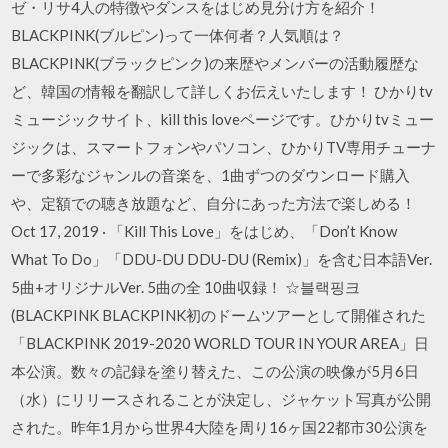
ゼ・リサ4人の特徴やダンスをはじめ見分け方を紹介！
BLACKPINK(ブルピン)って一体何者？人気順は？
BLACKPINK(ブラックピンク)の来歴やメンバーの活動履歴な
ど、韓国の情報を翻訳して詳しくお伝えいたします！ ひかりtv
ミュージックサイト、kill this loveページです。ひかりtvミュー
ジックは、スマートフォンやパソコン、ひかりTV専用チューナ
ーで多彩なジャンルの音楽を、1曲ずつのダウンロード購入
や、定額での聴き放題など、自分にあった方法で楽しめる！
Oct 17, 2019 · 「Kill This Love」をはじめ、「Don’t Know
What To Do」「DDU-DU DDU-DU (Remix)」を含む日本語Ver.
5曲+オリジナルVer. 5曲の全 10曲収録！ ☆블랙핑크
(BLACKPINK BLACKPINK初のドームツアーとして開催された
「BLACKPINK 2019-2020 WORLD TOUR IN YOUR AREA」日
本公演。数々の記録を塗り替えた、この公演の映像が5月6日
（水）にリリースされることが決定し、ジャケット写真が公開
された。昨年1月から世界4大陸を周り16ヶ国22都市30公演を