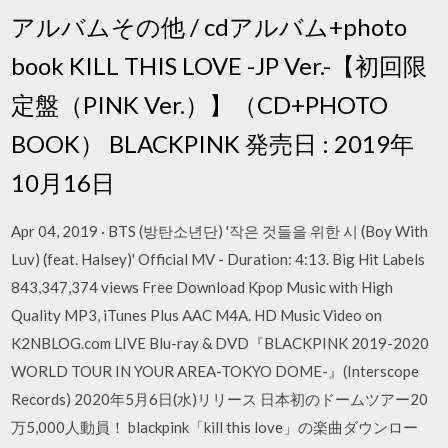
アルバムその他 / cdアルバム+photo
book KILL THIS LOVE -JP Ver.-【初回限
定盤（PINK Ver.）】（CD+PHOTO
BOOK） BLACKPINK 発売日 : 2019年
10月16日
Apr 04, 2019 · BTS (방탄소년단) '작은 것들을 위한 시 (Boy With
Luv) (feat. Halsey)' Official MV - Duration: 4:13. Big Hit Labels
843,347,374 views Free Download Kpop Music with High
Quality MP3, iTunes Plus AAC M4A. HD Music Video on
K2NBLOG.com LIVE Blu-ray & DVD『BLACKPINK 2019-2020
WORLD TOUR IN YOUR AREA-TOKYO DOME-』(Interscope
Records) 2020年5月6日(水)リリース 日本初のドームツアー20
万5,000人動員！ blackpink「kill this love」の楽曲ダウンロー