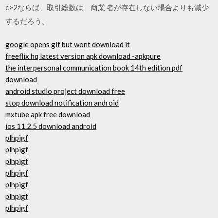
c>2ならば、取引総数は、商業 者が存在しない場合よりも減少
するだろう。
google opens gif but wont download it
freeflix hq latest version apk download -apkpure
the interpersonal communication book 14th edition pdf
download
android studio project download free
stop download notification android
mxtube apk free download
ios 11.2.5 download android
plhpigf
plhpigf
plhpigf
plhpigf
plhpigf
plhpigf
plhpigf