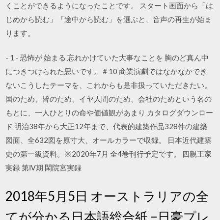
くことができるようになったことです。 スタート画面から「は
じめから読む」「途中から読む」を選ぶと、音声の再生が始ま
ります。
- 1 - 恐怖が 始まる 忘れかけていた大事なことを 胸のど真ん中
につきつけられた思いです。＃10 商業演劇ではなかなかでき
ないこうしたテーマを、これからも是非扱っていただきたい。
国のため、皆のため、イヤ人間のため、会社のためという名の
もとに、一人ひとりの命や価値観があまり カタログダウンロー
ド 明治38年から大正12年まで、代表的建築作品328件の建築
図面、全632図を原寸大、オールカラーで収録。 日本近代建築
史の第一級資料。※2020年7月 全4巻刊行予定です。 四親王家
実録 第Ⅳ期 閑院宮実録
2018年5月5日 オーストラリアの全
てが分かる日本語総合紙 −日豪プレ