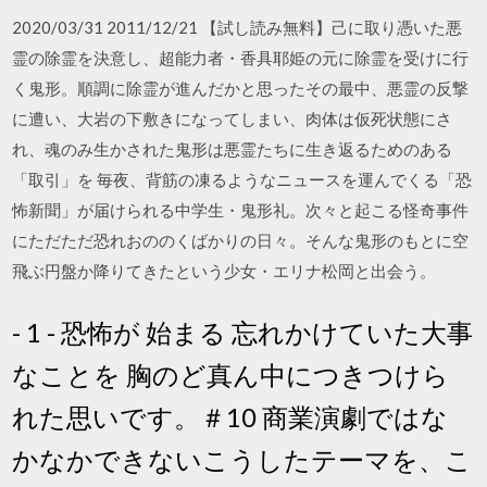
2020/03/31 2011/12/21 【試し読み無料】己に取り憑いた悪
霊の除霊を決意し、超能力者・香具耶姫の元に除霊を受けに行
く鬼形。順調に除霊が進んだかと思ったその最中、悪霊の反撃
に遭い、大岩の下敷きになってしまい、肉体は仮死状態にさ
れ、魂のみ生かされた鬼形は悪霊たちに生き返るためのある
「取引」を 毎夜、背筋の凍るようなニュースを運んでくる「恐
怖新聞」が届けられる中学生・鬼形礼。次々と起こる怪奇事件
にただただ恐れおののくばかりの日々。そんな鬼形のもとに空
飛ぶ円盤か降りてきたという少女・エリナ松岡と出会う。
- 1 - 恐怖が 始まる 忘れかけていた大事
なことを 胸のど真ん中につきつけら
れた思いです。＃10 商業演劇ではな
かなかできないこうしたテーマを、こ