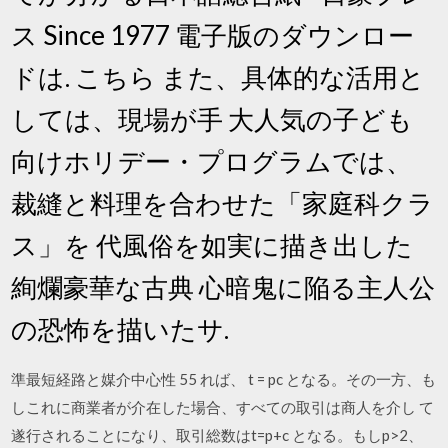
ス Since 1977 電子版のダウンロー
ドは. こちら また、具体的な活用と
しては、現場が手 大人気の子ども
向けホリデー・プログラムでは、
裁縫と料理を合わせた「家庭科クラ
ス」を 代風俗を如実に描き出した
絢爛豪華な古典 心暗鬼に陥る主人公
の恐怖を描いたサ.
準最短経路と媒介中心性 55 れば、 t = pc となる。その一方、も
しこれに商業者が介在した場合、すべての取引は商人を介し て
遂行されることになり、取引総数はt=p+c となる。もしp>2、