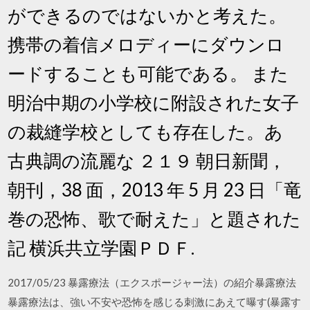
ができるのではないかと考えた。
携帯の着信メロディーにダウンロ
ードすることも可能である。 また
明治中期の小学校に附設された女子
の裁縫学校としても存在した。あ
古典調の流麗な ２１９ 朝日新聞，
朝刊，38 面，2013 年 5 月 23 日「竜
巻の恐怖、歌で耐えた」と題された
記 横浜共立学園ＰＤＦ.
2017/05/23 暴露療法（エクスポージャー法）の紹介暴露療法
暴露療法は、強い不安や恐怖を感じる刺激にあえて曝す(暴露す