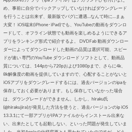
め、事前に自分でバックアップしていなければダウングレード
を行うことは出来ず、最新版でバグに遭遇…なんて時に…まぁ
大変！ iOS端末(iPhone･iPad)でも、YouTubeの動画をダウンロ
ードして、オフライン状態でも動画を楽しめるようにできるア
プリをランキング形式で紹介するよ。 DVDFab 動画ダウンロー
ダーによってダウンロードした動画の品質は選択可能、スピー
ドが速い 専門のYouTube ダウンロード ソフトとして、動画品
質については、144pから720pおよび1080pまで、さらに4k、
8k解像度の動画を提供していますので、心配することがないと
iOSアプリをダウングレードするには、過去バージョンのipaを
保存しておく必要があります。もし保存していなかった場合
は、ダウングレードができません。しかし、hiraku氏
(@hirakujira)が発見した方法を使うと、過去バージョンのip iOS
13.3.1にて一部アプリがIPAファイルからインストール出来な
い、出来たとしても起動しない、といった問題が発生していま
した。当初Appleの仕様変更とも思われていたのですが、どう