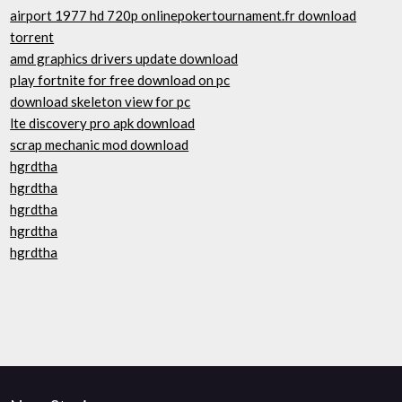
airport 1977 hd 720p onlinepokertournament.fr download
torrent
amd graphics drivers update download
play fortnite for free download on pc
download skeleton view for pc
lte discovery pro apk download
scrap mechanic mod download
hgrdtha
hgrdtha
hgrdtha
hgrdtha
hgrdtha