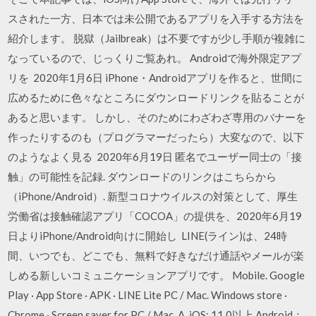
スされた一方、日本では未公開であるアプリを入手する方法を
紹介します。 脱獄（Jailbreak）は不要ですが少し手順が複雑に
なっているので、じっくりご覧あれ。 Androidで海外限定アプ
リを 2020年1月6日 iPhone・Androidアプリを作ると、世間に
広めるために色々なところにダウンロードリンクを貼ることが
あると思います。 しかし、そのためにわざわざ専用のバナーを
作ったりするのも（プログラマーだったら）大変なので、以下
のようなよく見る 2020年6月19日 匿名でユーザー同士の「接
触」の可能性を記録. ダウンロードのリンクはこちらから
（iPhone/Android）. 新型コロナウイルスの対策として、厚生
労働省は接触確認アプリ「COCOA」の提供を、2020年6月19
日よりiPhone/Android向けに開始し LINE(ライン)は、24時
間、いつでも、どこでも、無料で好きなだけ通話やメールが楽
しめる新しいコミュニケーションアプリです。 Mobile. Google
Play · App Store · APK · LINE Lite PC / Mac. Windows store ·
Chrome · Screen saver for PC / Mac A. iOS: 11.0以上 Android：