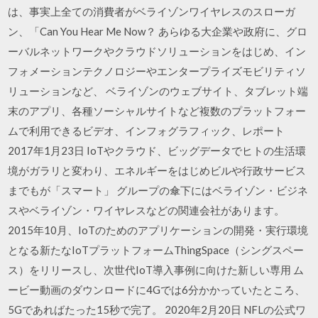
は、事実上全ての消費者がベライゾンワイヤレスのスローガ
ン、「Can You Hear Me Now？ あらゆる大企業や政府に、グロ
ーバルネットワークやクラウドソリューションをはじめ、イン
フォメーションテクノロジーやエンタープライズモビリティソ
リューションなど、 ベライゾンのウェブサイト、タブレット端
末のアプリ、各種ソーシャルサイトなど複数のプラットフォー
ムで利用できるビデオ、インフォグラフィック、レポート
2017年1月23日 IoTやクラウド、ビッグデータでヒトの生活環
境がガラリと変わり、エネルギーをはじめビルや行政サービス
までもが「スマート」 グループの傘下にはベライゾン・ビジネ
スやベライゾン・ワイヤレスなどの関連会社があります。
2015年10月、IoTのためのアプリケーションの開発・実行環境
となる新たなIoTプラットフォームThingSpace（シングスペー
ス）をリリースし、次世代IoT導入事例に向けた新しい専用 ム
ービー動画のダウンロードに4Gでは6分かかっていたところ、
5Gであればたった15秒で完了。 2020年2月20日 NFLの公式ワ