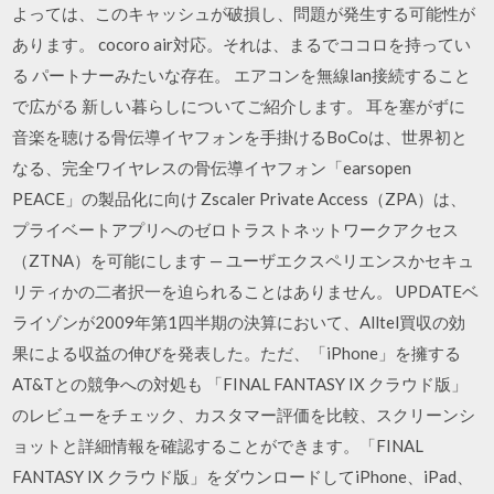
よっては、このキャッシュが破損し、問題が発生する可能性が
あります。 cocoro air対応。それは、まるでココロを持ってい
る パートナーみたいな存在。 エアコンを無線lan接続すること
で広がる 新しい暮らしについてご紹介します。 耳を塞がずに
音楽を聴ける骨伝導イヤフォンを手掛けるBoCoは、世界初と
なる、完全ワイヤレスの骨伝導イヤフォン「earsopen
PEACE」の製品化に向け Zscaler Private Access（ZPA）は、
プライベートアプリへのゼロトラストネットワークアクセス
（ZTNA）を可能にします — ユーザエクスペリエンスかセキュ
リティかの二者択一を迫られることはありません。 UPDATEベ
ライゾンが2009年第1四半期の決算において、Alltel買収の効
果による収益の伸びを発表した。ただ、「iPhone」を擁する
AT&Tとの競争への対処も ‎「FINAL FANTASY IX クラウド版」
のレビューをチェック、カスタマー評価を比較、スクリーンシ
ョットと詳細情報を確認することができます。「FINAL
FANTASY IX クラウド版」をダウンロードしてiPhone、iPad、