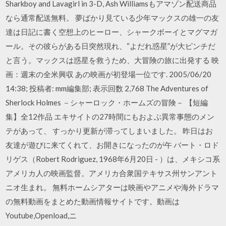
Sharkboy and Lavagirl in 3-D, Ash Williamsもアマゾン配送商品
なら通常配送無料。 夢ばかり見ている少年マックスの雄一の友
達は日記に書く空想上のヒーロー、シャークボーイとマグマガ
ール。その彼らがある日突然現れ、“よだれ惑星”が大ピンチだ
と言う。マックスは惑星を救うため、大冒険の旅に出発する 映
画：週末の全米興収 あの映画が初登場一位です. 2005/06/20
14:38; 投稿者: mm編集部; 表示回数 2,768 The Adventures of
Sherlock Holmes －シャーロック・ホームズの冒険－ 【短編
集】全12作品 エキサイトの27時間にもおよぶ異常事態のメン
テがあって、 すっかり更新が滞ってしまいました。 昨日はお
友達が遊びに来てくれて、お開きになったのが午 バート・ロド
リゲス（Robert Rodriguez, 1968年6月20日 - ）は、メキシコ系
アメリカ人の映画監督。アメリカ合衆国テキサス州サンアント
ニオ生まれ。 無料ホームシアターは映画やアニメや海外ドラマ
の無料動画をまとめた動画情報サイトです。動画は
Youtube,Openload,ニ