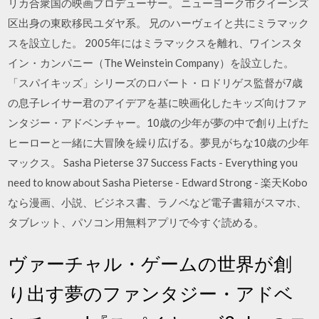
リカ合衆国の映画プロデューサー。 ニューヨーク市クイーンズ
区出身の東欧移民ユダヤ系。 兄のハーヴェイと共にミラマック
スを設立した。 2005年にはミラマックスを離れ、ワインスタ
イン・カンパニー（The Weinstein Company）を設立した。
「スパイキッズ」シリーズのロバート・ロドリゲス監督が7歳
の息子レイサー君のアイデアを基に映画化したキッズ向けファ
ンタジー・アドベンチャー。10歳の少年が夢の中で創り上げた
ヒーローと一緒に大冒険を繰り広げる。夢見がちな10歳の少年
マックス。 Sasha Pieterse 37 Success Facts - Everything you
need to know about Sasha Pieterse - Edward Strong - 楽天Kobo
なら漫画、小説、ビジネス書、ラノベなど電子書籍がスマホ、
タブレット、パソコン用無料アプリで今すぐ読める。
ヴァーチャル・ゲームの世界が創
り出す夢のファンタジー・アドベ