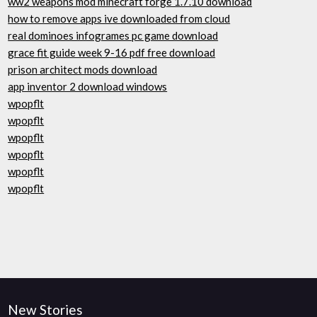
ww2 weapons mod minecraft forge 1.7.10 download
how to remove apps ive downloaded from cloud
real dominoes infogrames pc game download
grace fit guide week 9-16 pdf free download
prison architect mods download
app inventor 2 download windows
wpopflt
wpopflt
wpopflt
wpopflt
wpopflt
wpopflt
New Stories