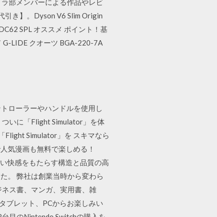
京カメラ部メンバーによる作品やレビ
son V6 Slim Origin
n DC62 SPL オススメ ポイント！基
IDE クオーツ BGA-220-7A
コントローラーやハンドルを使用し
ight Simulator」を体
t Simulator」を スキマなら
」で人気漫画も無料で楽しめる！
ばらしい快感をもたらす構造と品質の高
た。 弊社は創業当時から変わら
ビジネス書、マンガ、実用書、雑
、タブレット、PCからお楽しみい
intendo Switchの購入を