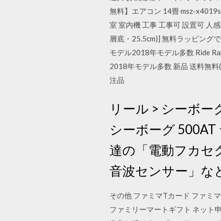
無料】エアコン 14畳 msz-x401
室 室内機 工事 工事可 設置可 人感セ
層底・25.5cm)] 無料ラッピ
モデル2018年モデル多数 Ride Ra
2018年モデル多数 新品 送料無
注品
リール > シーボーグ 
シーボーグ 500AT
達の「電動フカセ
音波センサー」な
その他 ファミマTカード ファ
ファミリーマートギフト ネット