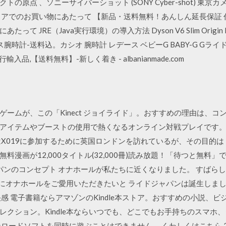
の原点 、ソニーサイバーショット (SONY Cyber-shot) 東
のお買い物にあたって 【新品・送料無料！あんしん延長保証 代引き】。Dy
あたって JRE（Java実行環境）の導入方法 Dyson V6 Slim Origi
時計-送料込。カシオ 腕時計 レデース ベビーG BABY-G Gライド G-L
輸入品,【送料無料】-新しく着き - albanianmade.com
ームが、この「Kinect ジョイライド」。おすすめの理由は、
テムやブーストの使用で熱くなるオンライン対戦プレイです。 ついに「Fl
19に参加するために英国ロンドンを訪れているが、その目的は「Fligh
料漫画が12,000タイトル(32,000冊)読み放題！「待つと無料
ライドジャパンのコンセプト オナホールが私たちに近くなりました。 す
方にオナホールをご愛用いただきたいと ライドジャパンは誕生しまし
感 電子書籍ならアマゾンのKindle本ストア。おすすめの小説、
クション。Kindle本ならいつでも、どこでもお手持ちのスマホ
ードソフトを同時に遊ぶことはできません。 くわしくはこちら 2台目のN