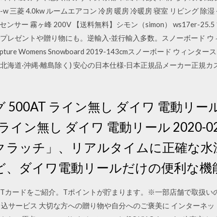
9s-w 三菱 4.0kw ルームエアコン 冷房 暖房 冷暖房 寝室 リビング 除
ンサー 霧ヶ峰 200V 【送料無料】シモン（simon） ws17er-25.
ングでプレゼントや贈り物にも。逆輸入·並行輸入多数。スノーボード ウィ
pture Womens Snowboard 2019-143cmスノーボード ウィン
料(北海道·沖縄·離島除く) 安心の日本仕様·日本正規品メーカー正規カ
500AT ライン無し ダイワ 電動リール togg
 ライン無し ダイワ 電動リール 2020-0
クラッチ」、リアルタイムに正確な水
ど、ダイワ電動リールだけの便利な機
ミマTカードをご紹介。Tポイントが貯まります。※一部店舗で取扱い
申込サービス 大切な方への贈り物や自分へのご褒美に インターネッ