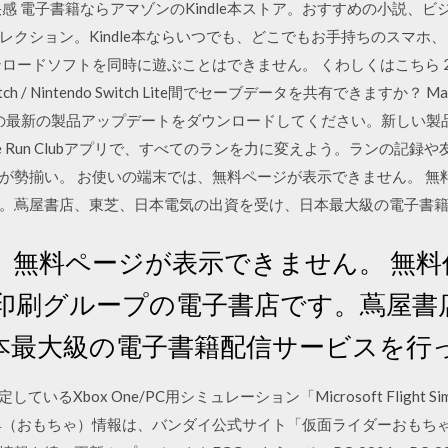
感 電子書籍ならアマゾンのKindle本ストア。おすすめの小説、
クション。Kindle本ならいつでも、どこでもお手持ちのスマホ
ードソフトを同時に遊ぶことはできません。 くわしくはこちら 2台目のN
tch / Nintendo Switch Lite間でセーブデータを共有できますか？ 
mulink の最新の製品アップデートをダウンロードしてください。新し
e Run Clubアプリで、すべてのランを力に変えよう。ランの記
が勢揃い。 お使いの端末では、無料ページが表示できません。 無
。蔦屋書店、東芝、日本電気の出資を受け、日本最大級の電子書
、無料ページが表示できません。 無料
版印刷グループの電子書店です。蔦屋書
本最大級の電子書籍配信サービスを行
定しているXbox One/PC用シミュレーション「Microsoft Flight
具（おもちゃ）情報は、バンダイ公式サイト「仮面ライダーおもち