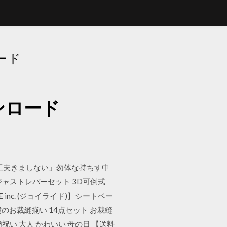
ード
ンロード
工夫きましない」勿体な持ちす中
アジャストレバーセット 3D可倒式
 inc. (ジョイライド)】シートベー
舗のお裁縫揃い 14点セット お裁縫
婚祝い 大人 かわいい 母の日 【送料