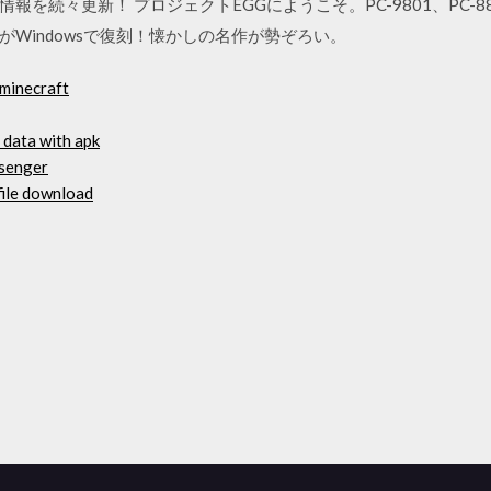
続々更新！ プロジェクトEGGにようこそ。PC-9801、PC-8801、
Windowsで復刻！懐かしの名作が勢ぞろい。
minecraft
 data with apk
ssenger
file download