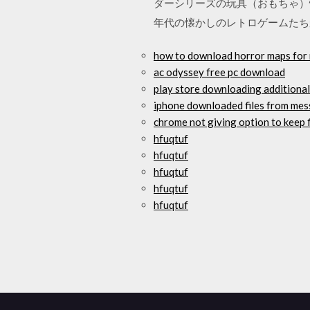
ダーシリーズの玩具（おもちゃ）情報を
年代の懐かしのレトロゲームたちが
how to download horror maps for 
ac odyssey free pc download
play store downloading additional
iphone downloaded files from me
chrome not giving option to keep 
hfuqtuf
hfuqtuf
hfuqtuf
hfuqtuf
hfuqtuf