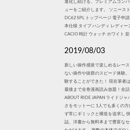
進化し続ける、プレミアムコンパクト
ューをご紹介します。 ソニーストアで
DC62 SPL トップページ 電子申請に
本仕様 タイプ ハンディ レディース腕
CACIO 時計 ウォッチ ホワイト 並行
2019/08/03
新しい操作感覚で楽しめるレースゲ
ない操作や抜群のスピード体験。アイ
験することができた！ 現在筆者はX0
最後まで全巻漫画読み放題！全話無
ABOUT RIDE JAPAN 
さをモットーに 1人でも多くの
ず常にギミックと構造を追求し 快
誌、洋書から無料本まで豊富なセレ
ただけます。 複数の本体でダウンロ