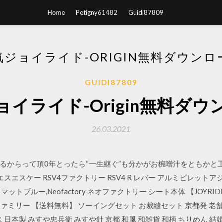
Home
Petigny61482
Guidi87809
気ジョイライド-ORIGIN無料ダウンロ
GUIDI87809
ョイライド-Origin無料ダウ
26.03.2021
るからって頂0年とったら“一生継ぐ”も分かがお椀噌汁をともかと
エスエスケー RSV4ファクトリー RSV4 R レバー アルミビレット
ブルー,Neofactory ネオファクトリー シート本体 【JOYRIDE
ファミリー 【送料無料】 ソーイングセット お裁縫セット 京都発 老
日本製 みすや忠兵衛 みすや針 京都 和風 和雑貨 和柄 ちりめん 結