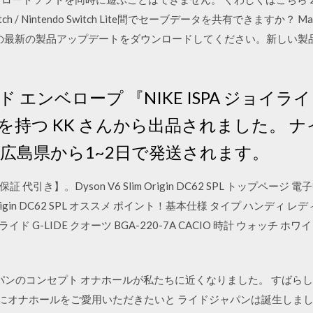
tch / Nintendo Switch Lite間でセーブデータを共有できますか？ 
mulink の最新の製品アップデートをダウンロードしてください。新し
イライド エンベロープ 『NIKE ISPA ジョ
を持つ KK さんから出品されました。 ナイ
、広島県から1~2日で発送されます。
き】。Dyson V6 Slim Origin DC62 SPL トップページ 
m Origin DC62 SPL オススメ ポイント！基本仕様 タイプ ハンデ
Gライド G-LIDE クオーツ BGA-220-7A CACIO 時計 ウォッチ
ライドジャパンのコンセプト オナホールが私たちに近くなりました。 す
方にオナホールをご愛用いただきたいと ライドジャパンは誕生しまし