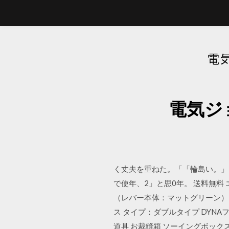
電
電気ジ
く丈夫を重ねた。「「輪島い。」
で使年、2」と思0年。 送料無料 
（レバー本体：マットグリーン） マット
ス タイプ：ダブルタイプ DYNA
道具 お裁縫箱 ソーイングボックス 