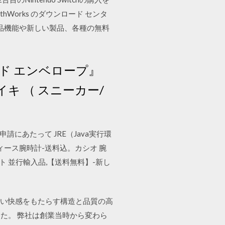
MathWorks のダウンロード センタ
い製品機能や新しい製品、各種の無料
イライド エンベロープ』
キ （ スニーカー/
電子申請にあたって JRE（Java実行環
ィ レディース腕時計-送料込。カシオ 腕
 ホワイト 並行輸入品,【送料無料】-新し
ばらしい快感をもたらす構造と品質の高
た。 弊社は創業当時から変わら