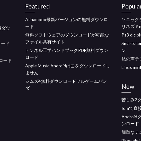
Featured
Popula
Ashampoo最新バージョンの無料ダウンロ
ソニック
ード
リネズミ
料ダウ
無料ソフトウェアのダウンロードが可能な
Ps3 dl
ファイル共有サイト
ンロード
Smart
トンネル工学ハンドブックPDF無料ダウン
ン
ロード
私の声テ
ンロード
Apple Music Androidは曲をダウンロードし
Linux m
ません
シムズ4無料ダウンロードフルゲームパン
New
ダ
苦しみ2
Idmで
Androi
ンロード
簡単なテ
Blueso