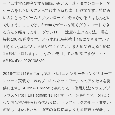
ードは非常に便利ですが回線が遅い人、速くダウンロードして
ゲームをしたい人にとっては中々待ち遠しい作業です。特に遅
い人にとってゲームのダウンロードに数日かかるのはしんどい
でしょう。ここでは、Steamでゲームを速くダウンロードでき
る方法を紹介します。 ダウンロード速度を上げる方法。 現在
毎秒100KB程度です。どうすれば毎秒数十MBにできますか？
聞きたい点はどんどん聞いてください。まとめて答えるために
1日後に回答します。ちなみに使用しているPCですが・・・
ASUSのEee 2020/06/30
2018年12月19日 Tor は第2世代オニオンルーティングのオープ
ンソース実装で、匿名プロキシネットワークへのアクセスを提
供します。 4 Tor を Chroot で実行する; 5 使用方法; 6 ウェブブ
ラウズ 9 Irssi; 10 Pacman; 11 Tor サーバーを実行する Tor によ
って匿名性が得られる代わりに、トラフィックのルート変更が
何度も行われるため、通常の直接接続よりも通信速度が著しく