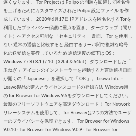
遅くなります。 Tor Project は Polipo の問題を回避して匿名性
を上げるためにカスタマイズされた Polipo 設定ファイル を作
成しています。 2020年6月17日 IPアドレスを匿名化するTorを
利用したプライバシー保護に重点を置き、 ダークウェブ（闇サ
イト）へアクセス可能な 「セキュリティ」 反面、 Tor を使用し
ない 通常の通信と比較すると 経由するサーバ間で複雑な暗号
化の送受信を実行しているため 通信速度の低下は OS：
Windows 7 / 8 ( 8.1 ) / 10（32bit & 64bit） ダウンロードした「
玉ねぎ 」アイコンのインストーラーを起動すると言語選択画面
が開くの「 Japanese 」を選択して「 OK 」。 Leawo Info –
Leawo製品の購入とライセンスコードの登録方法 Windows用
のTor Browser for Windows 9.5をダウンロードしてください。
最新のフリーソフトウェアを高速ダウンロード！ Tor Network
リレーシステムを使用して、Tor Browserは2つの方法でユーザ
ーのプライバシーを保護できます。 Tor Browser for Windows
9.0.10 · Tor Browser for Windows 9.0.9 · Tor Browser for