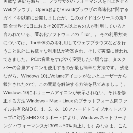
勇敢な 遅延を減らし、ブラウザのパフォーマンスを向上させる
Webブラウザ。 OperaおよびVivaldiブラウザの高速化に関する
ガイドを以前に公開しましたが、このガイドはシリーズの第3
部 全世界で1日におよそ200万人以上もの人が利用していると
言われている、匿名化ソフトウェアの「Tor」。 その利用方法
については、Tor単体のみを利用してウェブブラウズなどを行
うこと以外にも様々な利用法が考案され、そして実際に使われ
てきました。 PCの音量をすばやく変更したい場合は、タスク
バーの音量アイコンを使用するのが最も簡単な方法です。 残念
ながら、Windows 10にVolumeアイコンがないとユーザーから
報告されたので、この問題を解決する方法を見てみましょう。
Windows 10にボリュームアイコンが表示されない、それを修
正する方法 Windows + Mac + Linux のプラットフォーム間ファ
イル共有 RAID 0、1、5、6、10 とハードドライブホットスワ
ップに対応 SMB 2/3 サポートにより、Windows ネットワーキ
ング パフォーマンスが 30%～50% 向上します みなさま、こん