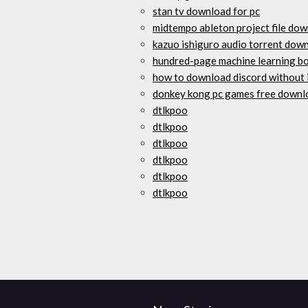
stan tv download for pc
midtempo ableton project file do
kazuo ishiguro audio torrent dow
hundred-page machine learning b
how to download discord without 
donkey kong pc games free downl
dtlkpoo
dtlkpoo
dtlkpoo
dtlkpoo
dtlkpoo
dtlkpoo