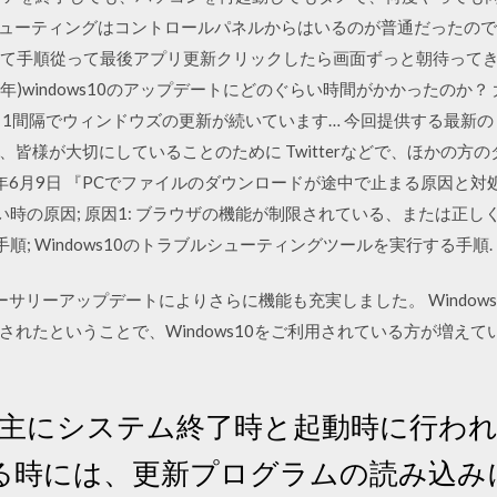
ルシューティングはコントロールパネルからはいるのが普通だったのですが
pgate して手順從って最後アプリ更新クリックしたら画面ずっと朝待
(令和2年)windows10のアップデートにどのぐらい時間がかかったの
隔でウィンドウズの更新が続いています… 今回提供する最新の Windows 1
皆様が大切にしていることのために Twitterなどで、ほかの方
6月9日 『PCでファイルのダウンロードが途中で止まる原因と対処法 –
ない時の原因; 原因1: ブラウザの機能が制限されている、または正し
手順; Windows10のトラブルシューティングツールを実行する手順.
/07 アニバーサリーアップデートによりさらに機能も充実しました。 Wind
れたということで、Windows10をご利用されている方が増えて
dateは主にシステム終了時と起動時に行
る時には、更新プログラムの読み込み