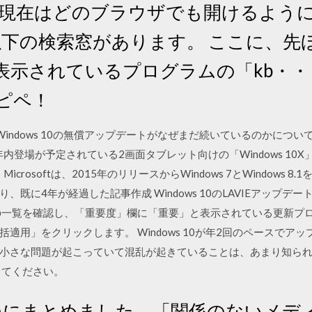
8 追記：現在はどのブラウザでも開けるよ
は以下の検索窓があります。 ここに、
表示されているプログラムの「kb・
ピペ！
ndows 10の無償アップデートがなぜまだ続いているのかについて、
rldが解説 年内登場が予定されている2画面タブレット向けの「Windows
rosoftは、2015年のリリースからWindows 7とWindows 8.1
既に4年が経過した記事作成 Windows 10のLAVIEアップ
の一覧を確認し、「重要度」欄に「重要」と表示されている更新プ
適用」をクリックします。 Windows 10が年2回のペースでア
小さな問題が起こっていて混乱が起きていることは、あまり知られてい
してください。
0日 つにまとめました。「関係のないメ