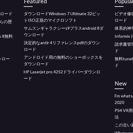
Featured
Popula
ンロード
ダウンロードWindows 7 Ultimate 32ビッ
ビデオ修
トISO正規のマイクロソフト
ロード
らの歴
サムスンギャラクシーs9プラスandroid 8ダ
体系的神
ウンロード
s 8無料
Infor
決定的なantlr 4リファレンスpdfのダウン
請求書管
ロード
ド
アンドロイド用の無料のショーボックスを
ンロー
無料tun
ダウンロード
ド
HP Laserjet pro 4252ドライバーダウンロ
ード
New
Fm wh
2020
PS4 V
法
この古い
Whats