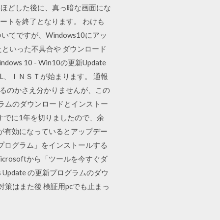
2時間ほどした後に、真っ暗な画面にな
のサポートを終了となります。 わけも
てですが、Windows10にアッ
といった不具合や ダウンロード
10 - Win10の更新Update
自動的にDL、ＩＮＳＴが始まります。 通報
ているのかさえ分かりませんが、この
新プログラムのダウンロードとインストー
まですでに1年を切りましたので、余
ィが有効になっているとアップデー
新プログラム」をインストールする
rosoftから「ツールを今すぐダ
s Update の更新プログラムのダウ
3. 対策はまた後 検証用pcでも止まっ