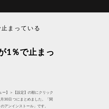
％で止まっている
ドが1％で止まっ
メニュー】＞【設定】の順にクリック
2月30日 つにまとめました。「関
トのアンインストール」です。