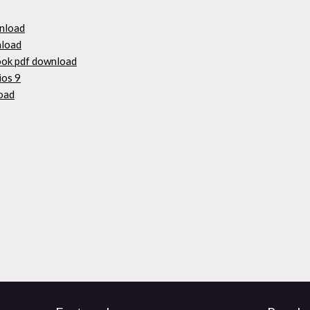
wnload
nload
ook pdf download
ios 9
oad