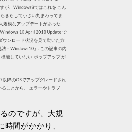
、Windows8ではこれを こん
ってきらきらして小さい丸まわってま
か？ 大規模なアップデートがあった
0 April 2018 Update で
のダウンロード状況を見て動いた方
 Windows10』. この記事の内
く機能していない. ポップアップ が
ows7以降のOSでアップグレードされ
いることから、 エラーやトラブ
われるのですが、大規
に時間がかかり、