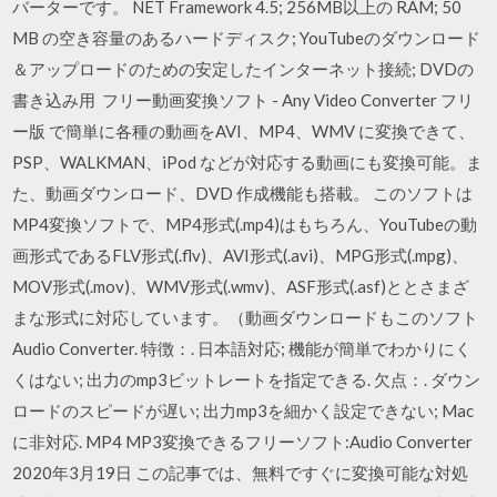
バーターです。 NET Framework 4.5; 256MB以上の RAM; 50
MB の空き容量のあるハードディスク; YouTubeのダウンロード
＆アップロードのための安定したインターネット接続; DVDの
書き込み用 フリー動画変換ソフト - Any Video Converter フリ
ー版 で簡単に各種の動画をAVI、MP4、WMV に変換できて、
PSP、WALKMAN、iPod などが対応する動画にも変換可能。ま
た、動画ダウンロード、DVD 作成機能も搭載。 このソフトは
MP4変換ソフトで、MP4形式(.mp4)はもちろん、YouTubeの動
画形式であるFLV形式(.flv)、AVI形式(.avi)、MPG形式(.mpg)、
MOV形式(.mov)、WMV形式(.wmv)、ASF形式(.asf)ととさまざ
まな形式に対応しています。（動画ダウンロードもこのソフト
Audio Converter. 特徴：. 日本語対応; 機能が簡単でわかりにく
くはない; 出力のmp3ビットレートを指定できる. 欠点：. ダウン
ロードのスピードが遅い; 出力mp3を細かく設定できない; Mac
に非対応. MP4 MP3変換できるフリーソフト:Audio Converter
2020年3月19日 この記事では、無料ですぐに変換可能な対処