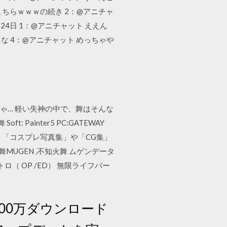
ちらｗｗｗの続き 2：@アニチャ
24日 1：@アニチャット ええん
な 4：@アニチャット めっちゃや
ゃ… 軽い失神の中で、舞はそんな
ainter5 PC:GATEWAY
売↓ 「コスプレ写真集」や「CG集」
MUGEN ,不知火舞 ムゲンデータ
ロ（ OP /ED） 無限ライフバー
100万ダウンロード