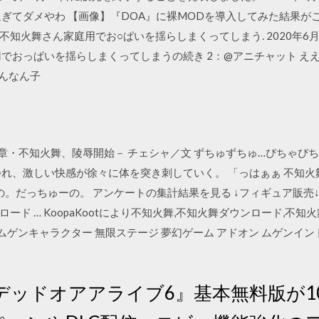
ぎてダメやわ 【画像】『DOA』に裸MODを導入してみた結果がこ
不知火舞さん家庭用でお○ぱいを揺らしまくってしまう. 2020年6月
でおっぱいを揺らしまくってしまうの続き 2：@アニチャット ええ
こんなん子
章・不知火舞、陵辱開始－ チェシャ／文 ずちゅずちゅ…ぴちゃぴち
しい快感が徐々に体を突き刺していく。 「っはぁぁ 不知火舞 Soft: P
描いたもの。だっちゅーの。 アンケートの集計結果を見る ↓フィギュア販
ド … KoopaKootにより不知火舞,不知火舞ダウンロード,不知火舞
 ムゲンキャラクター 無限ステージ 夢幻ゲーム アドオン ムゲンイント
日 『デッドオアアライブ6』基本無料版が