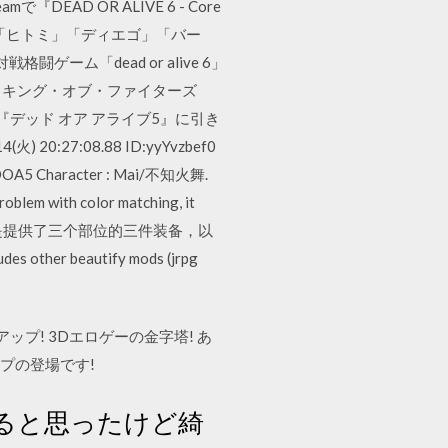
EAD OR ALIVE 6 - Core
すみ」「ヒトミ」「ディエゴ」「バー
ーム「dead or alive 6」
の『ザ・キング・オブ・ファイターズ
『デッド オア アライブ5』に引き
:27:08.88 ID:yyYvzbef0
Character : Mai/不知火舞.
roblem with color matching, it
oad 本mod主要是提供了三个部位的三件装备，以
r beautify mods (jrpg
ップ! 3Dエロゲーの金字塔! あ
プの登場です!
くなると思ったけど綺