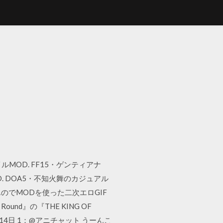
ルMOD. FF15・ゲンティアナ
OD. DOA5・不知火舞のカジュアル
んのでMODを使った二次エロGIF
 Round』の『THE KING OF
14日 1：@アニチャット うーんこ