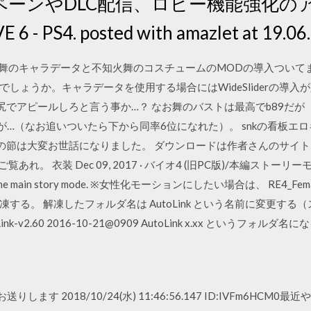
ペーンやDLC配信、ロビー機能強化の
 - PS4. posted with amazlet at 19.06.
火舞のキャラデータと不知火舞のコスチュームのMODの導入ついてま
しょうか。キャラデータを使用する場合にはWideSliderの導入
尻でアピールしろと言う事か…？ なお舞のバストは最高でb89だが『
が…（なお追いついたら下から同率6位になれた）。 snkの看板エ
その節は大変お世話になりました。 ダウンロードは作者さんのサイト
れ。 衣装 Dec 09, 2017 · バイオ4 (旧PC版)/本編ストー
 for the main story mode. ※女性化モーションにしたい場合は、 RE4_Fe
する。 解凍したフォルダ名は AutoLink という名前に変更する
-v2.60 2016-10-21@0909 AutoLink x.xx というフォルダ名
Sがお送りします 2018/10/24(水) 11:46:56.147 ID:IVFm