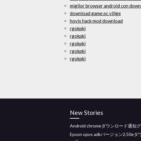
miglior browser android con down
download game pc villge
hovis hack mod download
rgokpki
rgokpki
rgokpki
rgokpki
rgokpki
New Stories
Android chromeダウンロード通
Epson opos adkバージョン2.50e