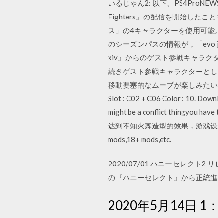
いるじゃん2: 以下、PS4ProNEW
Fighters』の配信を開始したこ
ス」の4キャラクターを使用可能。 コ
のシーズンパスの情報が，「evo ja
xiv』からのゲスト参戦キャラクタ
続きゲスト参戦キャラクターとして登場。 So
移動要塞的なムーブが楽しみたい2: 以下、P
Slot : C02 + C06 Color : 10. Downl
might be a conflict thing
达到不知火舞造型的效果，游戏设定了一个用于测试
mods,18+ mods,etc.
2020/07/01 ハニーセレクト
の『ハニーセレクト』から正統進
2020年5月14日