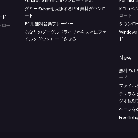
Eduardo e monicaダウンロード急流
Pdf mis
ダミーの不安を克服するPDF無料ダウンロ
Kロゴベ
ード
ロード
ード
PC用無料音楽プレーヤー
ダウンロ
ダウンロー
あなたのグーグルドライブから人々にファ
Windo
イルをダウンロードさせる
ド
New
無料のオ
ード
ファイル
テスラをダ
ジオ反対
ページを
Freefli