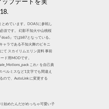
アップデートを実
18.
とめています。DOA5に参戦し
が必須です。 幻影不知火や山桃桜
doa5』ではb87となっている。
ロキャラである不知火舞のビキニ
にて スカイリムエリン資料 事前
リーモード用MODです。
male_Motions_pack これ↑ を自己責
（スペルミスなど1文字でも間違え
になるので、AutoLink に変更する
6HCM0最近やり始めたんだがめっちゃ可愛い子