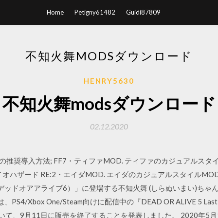
Home
Petigny61482
Guidi87809
不知火舞MODSダウンロード
HENRY5630
不知火舞modsダウンロード
02.12.2020
Dの推奨導入方法; FF7・ティファMOD. ティファのカジュアルスタイ
 バイオハザード RE:2・エイダMOD. エイダのカジュアルスタイルM
6（デッドオアアライブ6）」に登場する不知火舞 (しらぬいまい)ちゃ
aは、PS4/Xbox One/Steam向けに配信中の『DEAD OR ALIVE 5 Last
について、9月11日に販売を終了することを発表しました。 2020年5月