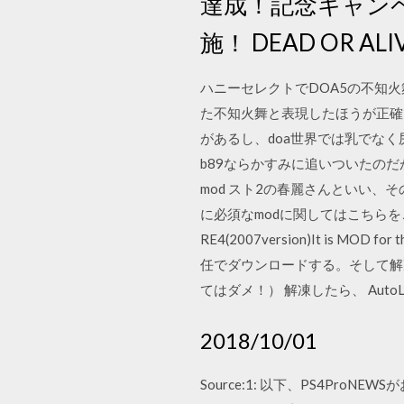
達成！記念キャン
施！ DEAD OR ALIVE 6
ハニーセレクトでDOA5の不知
た不知火舞と表現したほうが正確で
があるし、doa世界では乳でなく
b89ならかすみに追いついたのだ
mod スト2の春麗さんといい、
に必須なmodに関してはこちらをご覧あ
RE4(2007version)It is MOD
任でダウンロードする。そして解凍
てはダメ！） 解凍したら、 AutoLink
2018/10/01
Source:1: 以下、PS4ProNEW