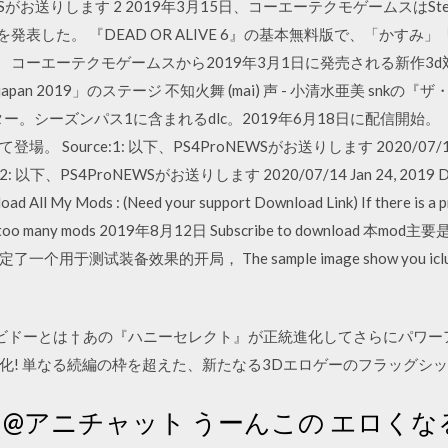
Sがお送りします 2 2019年3月15日、コーエーテクモゲームスはSteamで『D
とを発表した。 『DEAD OR ALIVE 6』の基本無料版で、「か
ーエーテクモゲームスから2019年3月1日に発売される新作3d対戦格闘ゲ
pan 2019」のステージ 不知火舞 (mai) 声 - 小清水亜美 snk
ー。シーズンパス1に含まれるdlc。2019年6月18日に配信開始。 
urce:1: 以下、PS4ProNEWSがお送りします 2020/07/14(火) 20
S4ProNEWSがお送りします 2020/07/14 Jan 24, 2019 DOA5 
oad All My Mods : (Need your support Download Link) If there is a p
you have too many mods 2019年8月12日 Subscribe to downl
装备效果的开局， The sample image show you icludes othe
2 リビドーとは † あの『ハニーセレクト』が正統進化してさらにパワーア
化! 単なる続編の枠を超えた、新たなる3Dエロゲーのフラッグシッ
 1：@アニチャット うーんこの エロ