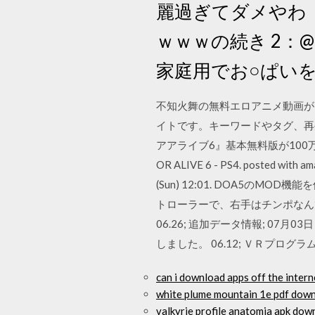
麗過ぎてダメやわ 
ｗｗｗの続き 2：
家庭用でお○ぱい
不知火舞の無料エロアニメ動画が
イトです。キーワードやタグ、再生
アアライブ6』基本無料版が100
OR ALIVE 6 - PS4. posted
(Sun) 12:01. DOA5
トローラーで、右手はチンポなんて
06.26; 追加データ情報; 07
しました。 06.12; ＶＲプログ
can i download apps off the intern
white plume mountain 1e pdf dow
valkyrie profile anatomia apk dow