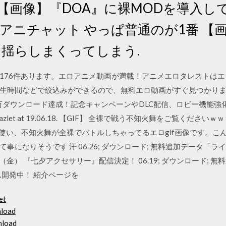
【画像】『DOA』に裸MODを導入し
@アニチャット やっぱ普通のが1番 【
を揺らしまくってしまう.
176件あります。エロアニメ動画が満載！アニメエロタレストは
時間などで絞込みができるので、無料エロ動画がすぐ見つかります。 
万ダウンロード達成！記念キャンペーンやDLC配信、ロビー機能強化
 with amazlet at 19.06.18. 【GIF】 全裸で戦う不知火舞をご覧くださ
のMOD機能を使い、不知火舞が全裸でバトルしちゃってるエロgif画像です
事になりそうです 汗 06.26; ダウンロード; 無料追加データ「
月03日（金） 『七夕アクセサリー』配信決定！ 06.19; ダウンロード
ラム開発中！ 紹介ページを
et
nload
nload