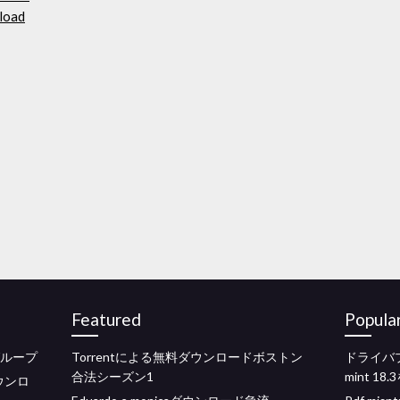
load
Featured
Popula
知グループ
Torrentによる無料ダウンロードボストン
ドライバプリン
合法シーズン1
mint 1
ダウンロ