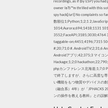
recordings, as if (by ESP) you ha
owner IвЂ™m thrilled with this s
spy hack[/url] No complaint
数順位1;Python;1;2;1 2;JavaScrip
1014;Aurora;694;1418;1131 
3552;FaceAPI;3185;3030;4764
taggable-on;4451;4196;731
#;20;71;0 #. AndroidTV;2;31;6
Androidアプリ;42;375;3 マイコン;0;6;2
Hackage;1;2;0 hackathon;
phpカンファレンス北海道;1;7;
で終了しますが、さらに高度な専
い機能をもつ物質やデバイスの創
（融合系）4年）が「JPHACKS 2
ンの操作を教える教科』との誤解