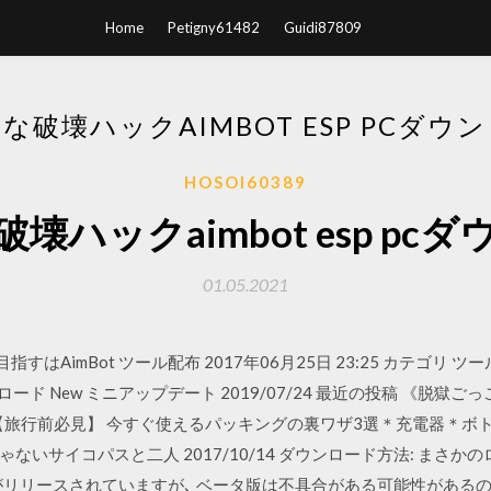
Home
Petigny61482
Guidi87809
な破壊ハックAIMBOT ESP PCダウ
HOSOI60389
壊ハックaimbot esp pc
01.05.2021
目指すはAimBot ツール配布 2017年06月25日 23:25 カテゴリ
2.6 ダウンロード New ミニアップデート 2019/07/24 最近の投稿 《
日 【旅行前必見】 今すぐ使えるパッキングの裏ワザ3選＊充電器＊ボト
ゃないサイコパスと二人 2017/10/14 ダウンロード方法: まさ
00がリリースされていますが､ ベータ版は不具合がある可能性がある