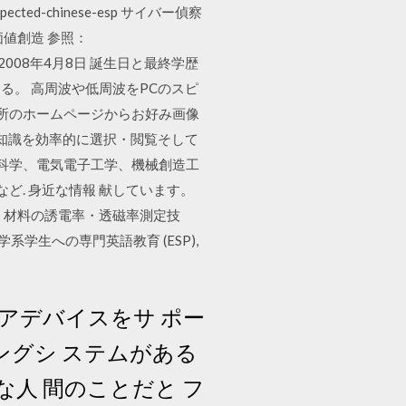
pected-chinese-esp サイバー偵察
値創造 参照：
ceより作成）. 2008年4月8日 誕生日と最終学歴
。 高周波や低周波をPCのスピ
箇所のホームページからお好み画像
l とし、各種の知識を効率的に選択・閲覧そして
命科学、電気電子工学、機械創造工
ど. 身近な情報 献しています。
 材料の誘電率・透磁率測定技
工学系学生への専門英語教育 (ESP),
ェアデバイスをサ ポー
ィングシ ステムがある
人 間のことだと フ