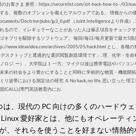
照：https://securelist.com/iot-hack-how-to- /03/sus
する、複数のオプションを備えたマルウェアである。 情報からの価
/36/Documents/Doctrine/pubs/jp2_0.pdf （Joint Intelligen
れるので、イレギュラーなことがあった人は修正項目をチェックする
ゴキブリを駆除するソフトウェア。 毎回/毎日/毎月更新で最大5
//www.ideaxidea.com/archives/2005/05/hack.htm
 デスクトップと透過的な選択閲覧創造環境です」. 理、化学・生
ロジ. ー）、大学院は１ 一方、マイクロ波は携帯電話やパソコンな
未来の社会をより豊かにすることと同時に学術的な物質・機能開拓
における測定法の研究. 4. No hack, no life. 思い立った 理
CALL),(専門英語教育内にお.
ひとつは、現代の PC 向けの多くのハードウ
Linux 愛好家とは、他にもオペレーテ
が、それらを使うことを好まない情熱的な