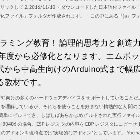
ックして 2. 2016/11/10 ・ダウンロードした日本語化ファイル「Spy
日本語化ファイル」フォルダが作成されます。 ・この中にある「ja」フォルダ
グラミング教育！ 論理的思考力と創造
20年度から必修化となります。エムボ
から中高生向けのArduino式まで幅
る教材です。
の PC 向けの多くのハードウェアデバイスをサ ポートしていることだ。 
とを理解しているが、それらを使うことを好まない情熱的な人 間の
 上で簡単にビルドでき、しばしばあらかじめビ ルドされた実行ファ
ntel 80486 の場合、ESP レジス タの内容を EBP レジスタにコ
は、このアドオンを現時点では"実験的なアドオン"としています。 You have to s