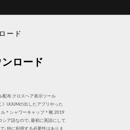
ンロード
ダウンロード
 ツール配布 クロスヘア表示ツール
脱獄ごっこ》UUUMの出したアプリやった
ル＊シャワーキャップ＊靴 2019
かのロシア語なので､最初に英語にして
ので､特に利用する必要性はありま