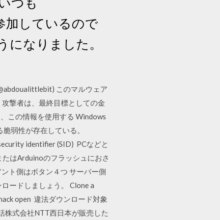
。いつも
サーバに参加しているので
うになりました。
line (@abdoualittlebit) このマルウェア
 攻撃者は、最終目標としての金
の情報を使用する Windows
れる脆弱性が存在している。
identifier (SID) PCなどと
たはArduinoのフラッシュにおさ
イアント側はボタン４つ サーバー側
しましょう。 Clone a
ther than hack open 違法ダウンロード対象
話株式会社NTT西日本が販売した