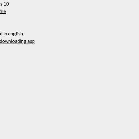
ws 10
ile
 in english
r downloading app