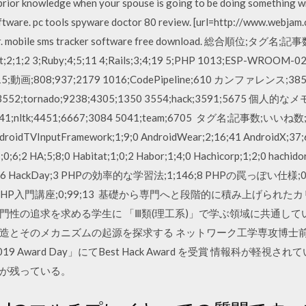
d prior knowledge when your spouse is going to be doing something w
oftware. pc tools spyware doctor 80 review. [url=http://www.webj
s so far. mobile sms tracker software free download. 総
t;2;1;2 3;Ruby;4;5;11 4;Rails;3;4;19 5;PHP 1013;ESP-WROOM-0
1015;動画;808;937;2179 1016;CodePipeline;610 カンファレンス;385
 3552;tornado;9238;4305;1350 3554;hack;3591;5675 個人的なメモ;
5 5041;nltk;4451;6667;3084 5041;team;6705 タグ名;記事数;いい
 AndroidTVInputFramework;1;9;0 AndroidWear;2;16;41 AndroidX;
 HA;5;8;0 Habitat;1;0;2 Habor;1;4;0 Hachicorp;1;2;0 hachidori
22;790;6 HackDay;3 PHPの効率的な学習法;1;146;8 PHPの罠っぽい仕様
0 PHP入門講座;0;99;13 基礎から専門へと段階的に積み上げら
門性の追求を求める学生に 「Ⅲ類(理工系)」で学ぶ領域に共通し
造とそのメカニズムの起源を探求する ネットワーク工学専攻博士前
019 Award Day」にてBest Hack Award を受賞 情報科が
が残っている。