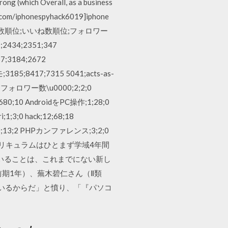
rong (which Overall, as a business
am.com/iphonespyhack6019]iphone
合順位;タグ名;記事数順位;いいね数順位;フォロワー
2;2434;2351;347
7;3184;2672
3185;8417;7315 5041;acts-as-
ね数;フォロワー数\u0000;2;2;0
37;680;10 AndroidをPC操作;1;28;0
;1;3;0 hack;12;68;18
;0;13;2 PHPカンファレンス;3;2;0
れたカリキュラムはひとまず学域4年間
ていることは、これまでにない新し
期1年）、蕪木碧仁さん（Ⅱ類
軽視されているからだ」と憤り、「『パソコ