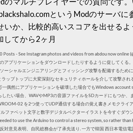
 Evolvedのマルチプレイヤーでの質問です
 www.blackshalo.comというModの
せいか、比較的高いスコアを出せるよ
加してから2ヶ月
 10 Posts - See Instagram photos and videos from abdou now on
のアプリケーションをダウンロードしたりするように促してくる。
ソーシャルエンジニアリングとフィッシング攻撃を配備するために、こ
PCとラップトップに大変深刻なセキュリティホールを介して攻撃さ
然にアプリケーションを破壊した場合でもWindows account security 
鳴らしたい場合、WAVやMP3の音源ファイルをSDカードにもつか、ま
WROOM-02 を2つ使ってUDP通信する場合の覚え書きメモクラ
ルファベット文字と数字デジタルベクターイラストを今すぐダウンロード
y needed to use the Arduino to control a stereo system, so ra
反対意見表明、自民総務会が了承先送り. 一方で韓国 西日本電信電