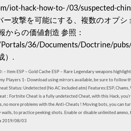
t.com/iot-hack-how-to- /03/suspected
バー攻撃を可能にする、複数のオプシ
報からの価値創造 参照：
l/Portals/36/Documents/Doctrine/pubs/
作成）.
Item ESP – Gold Cache ESP – Rare Legendary weapons highlighte
y Players 1- Download using mirrors available, be sure to follow t
heat Status: Undetected (No AC included atm) Features:ESP, Chams, 
at : Fortnite Cheat is a fully undetected Cheat, with this Hack, you’
es, no more problems with the Anti-Cheats ! Moving bots, you can turn
walls, to practice peeking shots. Enable or disable unlimited ammo, t
 a 2019/08/03