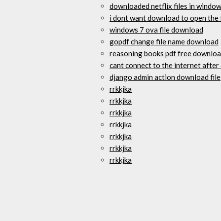
downloaded netflix files in windo
i dont want download to open the f
windows 7 ova file download
gopdf change file name download
reasoning books pdf free download
cant connect to the internet afte
django admin action download file
rrkkjka
rrkkjka
rrkkjka
rrkkjka
rrkkjka
rrkkjka
rrkkjka