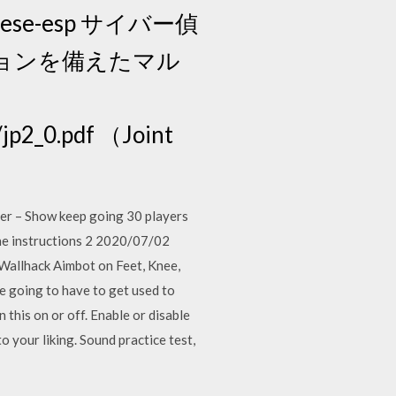
-chinese-esp サイバー偵
ョンを備えたマル
jp2_0.pdf （Joint
r – Show keep going 30 players
he instructions 2 2020/07/02
Wallhack Aimbot on Feet, Knee,
re going to have to get used to
 this on or off. Enable or disable
o your liking. Sound practice test,