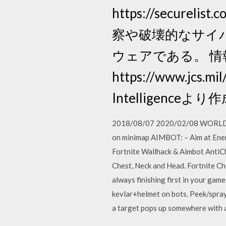
https://securelis
察や破壊的なサイ
ウェアである。 情
https://www.jcs.mi
Intelligenceより
2018/08/07 2020/02/08 WORLD: – 
on minimap AIMBOT: – Aim at Enem
Fortnite Wallhack & Aimbot AntiC
Chest, Neck and Head. Fortnite Che
always finishing first in your gam
kevlar+helmet on bots. Peek/spray 
a target pops up somewhere with