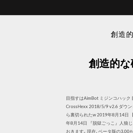
創造的
創造的な破
目指すはAimBot ミジンコハック 
CrossHexx 2018/5/9 v
ら裏切られたw 2019年8月14
年8月14日 『脱獄ごっこ』人狼じ
おきます｡ 現在､ベータ版の3.