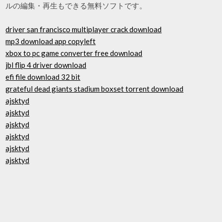
ルの編集・再生もできる無料ソフトです。
driver san francisco multiplayer crack download
mp3 download app copyleft
xbox to pc game converter free download
jbl flip 4 driver download
efi file download 32 bit
grateful dead giants stadium boxset torrent download
ajsktyd
ajsktyd
ajsktyd
ajsktyd
ajsktyd
ajsktyd