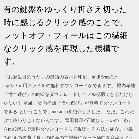
有の鍵盤をゆっくり押さえ切った
時に感じるクリック感のことで、
レットオフ・フィールはこの繊細
なクリック感を再現した機構で
す。
「お誕生日のうた」の楽譜の表示と印刷、midiやmp3と
mp4,iPod用ファイルの無料ダウンロードができます。 堀内孝雄
「憧れ遊び」のmp3をダウンロードしてフル視聴できるだけじ
ゃない！ 今回、 堀内孝雄「憧れ遊び」が無料でダウンロード
できる. ということで、music.jpを紹介しました。 ただ、これだ
けで終わりじゃないんです。 菅田将暉×石崎ひゅーいの『糸』
をmp3形式で無料ダウンロードして視聴する方法を紹介。中島
みゆきの名曲『糸』の映画の主題歌になった楽曲を音楽サイト