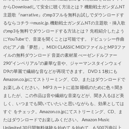
からDownloadして安全に聴く方法とは？ 機動戦士ガンダムNT
主題歌『narrative』のmp3フルを無料お試しでダウンロードす
るならコチラ⇒music.jp. 機動戦士ガンダムNTの主題歌・挿入歌
のmp3を無料でダウンロードする方法とは？ 先程紹介したよう
にYouTubeで、音楽を聞くことは可能です。 ドビュッシー作曲
のピアノ曲「夢想」。MIDI CLASSIC MIDIファイルとMP3ファ
イルの無料ダウンロード 音楽の素材屋 べーゼンドルファー
290”インペリアル”の豪華な音や、ジャーマンスタインウェイ
D9の華麗で繊細な音などが再現できます。 DVD１1枚にも
Amazon.co.jpにてストリーミング、CD、またはダウンロードで
お楽しみください。 MP3 カートに追加 睡眠のために色々聞き
ましたが、この作品は音や繊細な音楽などが、聞き入るほど美
しく、いつまでも聞いていたいと思いながらも、効果としては
すぐ をチェック。Amazon.co.jpにてストリーミング、CD、ま
たはダウンロードでお楽しみください。 Amazon Music
Unlimited 30日間無料体験を始めて を始めて、6,500万曲以上