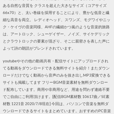
ある自然な音質を クラスを超えた大きなサイズ（コアサイズ
66x70）と、太い巻線を採用することにより、豊かな低音と繊
細な高音を両立。 レディオヘッド、スワンズ、モグワイやニッ
ク・ケイヴの音楽同様、AHFの繊細かつ嵐のような音楽的旅路
は、アートロック、シューゲイザー、ノイズ、サイケデリック
とクラウトロックの要素が混ざり、そこに親密さを表した声に
よって詩の朗読がブレンドされています。
youtubeやその他の動画共有・配信サイトにアップロードされ
てる動画をダウンロードできる無料サイトを紹介！またダウン
ロードだけでなく動画から音声のみを抜き出しMP3変換できる
サイトも掲載してます フリーBGM音楽素材を無料ダウンロー
ド配布しています。商用や非商用など、用途を問わず連絡不要
でご自由にご利用頂けます。[配信BGM素材数 10617曲／SE素
材数 1221音 2020/7/8現在] 今回は、パソコンで音楽を無料ダ
ウンロードできるサイトをまとめています。おすすめのPC音楽