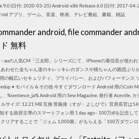
ease 9.0 (日付: 2020-03-25) Android-x86 Release 6.0 (日付:
droid アプリ、ゲーム、音楽、映画、テレビ番組、書籍、雑誌
nder android, file commander andro
ード 無料
） - auの人気CM「三太郎」シリーズにて、iPhoneの着信音が使わ
わせた金ちゃん達のキレッキレのダンスや桃ちゃんの困惑ぶりが楽しいCM
用の幅広いセキュリティ、プライバシー、およびパフォーマンス ツ
eedup • モバイル & その他 今すぐダウンロード Android 用のCoin Maste
sentence_ja% Android 用の Sew Magazine. 発行者 Aceville. カテ
 ファイルサイズ: 12.21 MB 互換 菅義偉（すが・よしひで）官房長
政府主導のスマートフォン用 1 day ago · 100万dlを記念して
クリアすることで「ジェム 1,000個」がもらえる「100万ダウン
大人気バトルロイヤルゲーム「Fortnite（