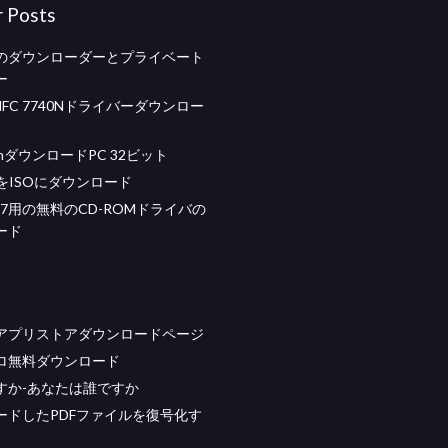
r Posts
のダウンローダーとプライベート
ー
r MFC 7740Nドライバーダウンロー
ithダウンロードPC 32ビット
beをISOにダウンロード
ws 7用の無料のCD-ROMドライバの
ード
アプリストアダウンロードページ
ロ無料ダウンロード
すか-あなたは誰ですか
ードしたPDFファイルを復号化す