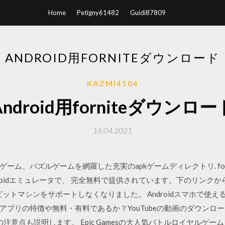
Home
Petigny61482
Guidi87809
ANDROID用FORNITEダウンロード
KAZMI4504
Android用forniteダウンロー
16.04.2021
ズルゲームを網羅した充実のapkゲームディレクトリ. fortnite, pubg 
C用のAndroidエミュレータで、 完全無料で提供されています。下のリ
atorは32ビットマシンをサポートしなくなりました。 Androidスマホ
アプリの特徴や無料・有料であるか？YouTubeの動画のダウンロ
の注意点も説明します。 Epic Gamesの大人気バトルロイヤルゲーム「