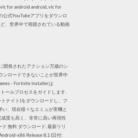
id android, vlc for
レット向けの公式YouTubeアプリをダウンロ
など、世界中で視聴されている動画
ヤーをベースに開発されたアクション万歳のシ
をダウンロードできないことが世界中
Fortnite Installerは
ンストールプロセスをガイドします.
tnite (フォートナイト)をダウンロードし、フ
化に伴い、現在様々なエミュが実機と
完成度も高く、非常に高い再現性
oid ダウンロード 無料 ダウンロード. 最新リリ
Android-x86 Release 8.1 (日付: