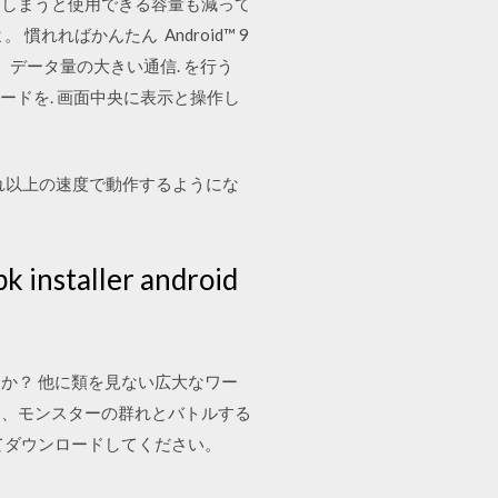
してしまうと使用できる容量も減って
ればかんたん Android™ 9
聴など、データ量の大きい通信. を行う
QRコードを. 画面中央に表示と操作し
はそれ以上の速度で動作するようにな
 installer android
ばよいですか？ 他に類を見ない広大なワー
し、モンスターの群れとバトルする
よってダウンロードしてください。