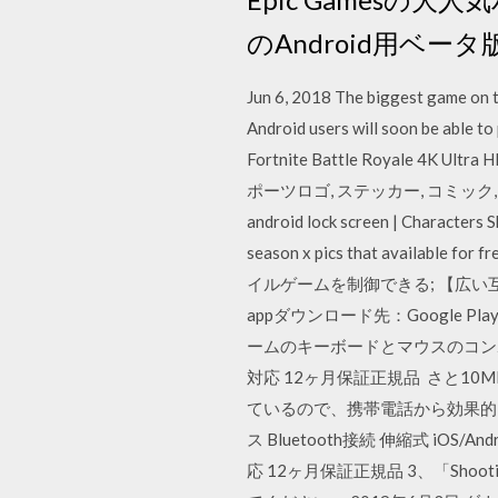
のAndroid用ベ
Jun 6, 2018 The biggest game on t
Android users will soon be able t
Fortnite Battle Royale 4K Ultra
ポーツロゴ, ステッカー, コミック, 創造性,
android lock screen | Characters S
season x pics that availa
イルゲームを制御できる; 【広い互換性
appダウンロード先：Google Play 
ームのキーボードとマウスのコンボAndro
対応 12ヶ月保証正規品 さと10
ているので、携帯電話から効果的に
ス Bluetooth接続 伸縮式 iOS/An
応 12ヶ月保証正規品 3、「Sh