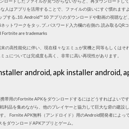
 ダウンロードしたファイルが見つからないからと、再ダウンロード
な人はアプリを活用することで、ファイルの扱いにすぐ慣れますよ。 慣れ
アップする..10. Android™ 10 アプリのダウンロードや動画の視
 Wi-Fiネットワークをタッ. プ. パスワード入力欄の右側の. 読み取る
rtnite are trademarks
droid端末の高性能化に伴い、現在様々なエミュが実機と同等もしく
エミュについては完成度も高く、非常に高い再現性があります。
er android, apk installer android, apk
1 Android携帯用のFortnite APKをダウンロードするにはどうすれ
戦利品を集めながら、他のプレイヤーと協力して巨大な砦の建設
 Fornite APK無料（アンドロイド）用のAndroid開発者に
dのデバイスをダウンロードAPKアプリとゲーム。