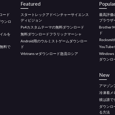
Featured
Popula
ンロード
スタートレックアドベンチャーサイエンス
最高評価
ディビジョン
ブラウザ
ダウンロ
Ps4カスタムテーマの無料ダウンロード
Brothe
ド
ァイルを
無料ダウンロードフラリックマーシャ
Rocksm
Android用のウルミストゲームダウンロー
LCを無料で
ド
YouTu
Vrbtrans vrダウンロード急流ロシア
Windo
う
ダウンロ
New
アマゾン
冷凍着メ
彼は誰で
ダウンロ
る方法