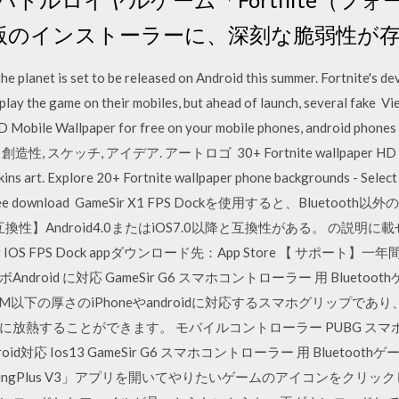
ータ版のインストーラーに、深刻な脆弱性が
he planet is set to be released on Android this summer. Fortnite's 
o play the game on their mobiles, but ahead of launch, several fake
 HD Mobile Wallpaper for free on your mobile phones, android pho
 スケッチ, アイデア. アートロゴ 30+ Fortnite wallpaper HD phone
kins art. Explore 20+ Fortnite wallpaper phone backgrounds - Select 
ble for free download GameSir X1 FPS Dockを使用すると、B
】Android4.0またはiOS7.0以降と互換性がある。 の説明に載せ
IOS FPS Dock appダウンロード先：App Store 【 サポート】一年間保証
id に対応 GameSir G6 スマホコントローラー 用 Bluetoothゲー
MM以下の厚さのiPhoneやandroidに対応するスマホグリップで
放熱することができます。 モバイルコントローラー PUBG スマホ
droid対応 Ios13 GameSir G6 スマホコントローラー 用 Bluetoothゲ
ootingPlus V3」アプリを開いてやりたいゲームのアイコンをク