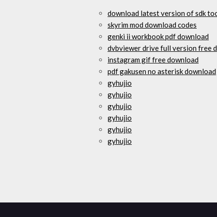
download latest version of sdk to
skyrim mod download codes
genki ii workbook pdf download
dvbviewer drive full version free
instagram gif free download
pdf gakusen no asterisk download
gyhujio
gyhujio
gyhujio
gyhujio
gyhujio
gyhujio