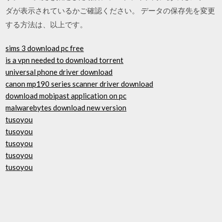
ダが表示されているかご確認ください。 データの保存先を変更
する方法は、以上です。
sims 3 download pc free
is a vpn needed to download torrent
universal phone driver download
canon mp190 series scanner driver download
download mobipast application on pc
malwarebytes download new version
tusoyou
tusoyou
tusoyou
tusoyou
tusoyou