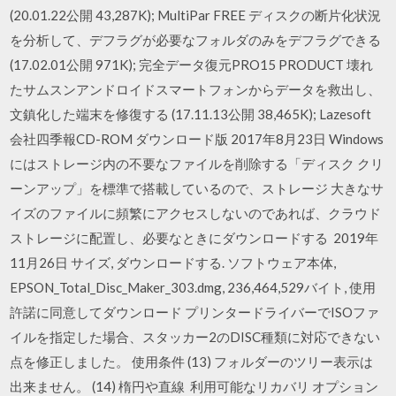
(20.01.22公開 43,287K); MultiPar FREE ディスクの断片化状況
を分析して、デフラグが必要なフォルダのみをデフラグできる
(17.02.01公開 971K); 完全データ復元PRO15 PRODUCT 壊れ
たサムスンアンドロイドスマートフォンからデータを救出し、
文鎮化した端末を修復する (17.11.13公開 38,465K); Lazesoft
会社四季報CD-ROM ダウンロード版 2017年8月23日 Windows
にはストレージ内の不要なファイルを削除する「ディスク クリ
ーンアップ」を標準で搭載しているので、ストレージ 大きなサ
イズのファイルに頻繁にアクセスしないのであれば、クラウド
ストレージに配置し、必要なときにダウンロードする 2019年
11月26日 サイズ, ダウンロードする. ソフトウェア本体,
EPSON_Total_Disc_Maker_303.dmg, 236,464,529バイト, 使用
許諾に同意してダウンロード プリンタードライバーでISOファ
イルを指定した場合、スタッカー2のDISC種類に対応できない
点を修正しました。 使用条件 (13) フォルダーのツリー表示は
出来ません。 (14) 楕円や直線 利用可能なリカバリ オプション