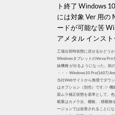
ト終了 Windows 1
には対象 Ver 用の
ードが可能な筈 Win
アメタル インストー
工場出荷時状態に戻せるかどうかわ
WindowsタブレットのVersa 
妹機種 が出るようになった。前のバ
・・・ Windows10 Pro(160
当社Webサイトから無償でダウンロ
はオプション（別売）です. ▷ 機能
面ムラ補正状態を基準として、色ズレが目
載量はカメラ台、棚板、. 積載物を含ん
ージョンでは改善されることにな