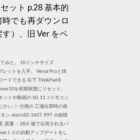
リセット p.28 基本的
おけば何時でも再ダウンロ
戻す）、旧 Ver をベ
てみた。 10インチサイズ
レットを入手。 Versa Proと姉
きる 右下 ThinkPad 8
Windows10を初期状態にリセット。
や動画の 10. 11. ○リモコン
ださい. ▷ 仕様の 工場出荷時の画
roSD 1607. 997. ※総積
. 質量 ：28.0 後で出荷されるバ
ows１０の自動アップデートをし