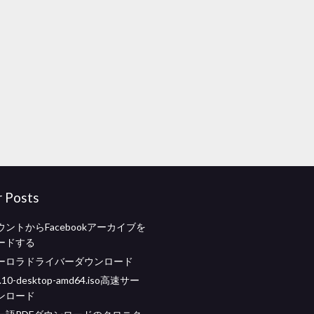
r Posts
ントからFacebookアーカイブを
ードする
ーロラドライバーダウンロード
9.10-desktop-amd64.iso高速サー
ンロード