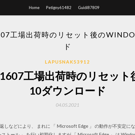
Home
Petigny61482
Guidi87809
 1607工場出荷時のリセット後のWIND
ド
LAPUSNAK53912
10 1607工場出荷時のリセット
10ダウンロード
04.05.2021
どにより、 まれに 「 Microsoft Edge 」 の動作が不安
 」 を行い初期化しますが 「 Microsoft Edge 」 は Windows 