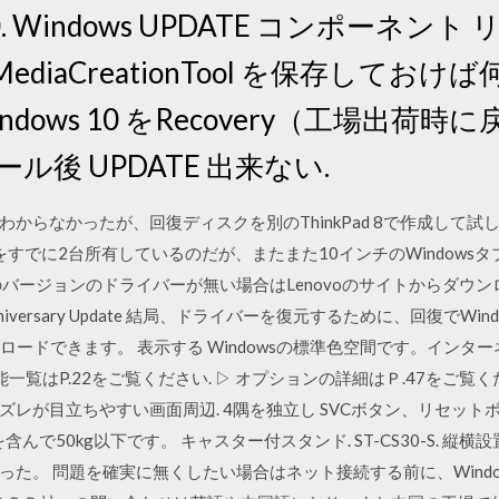
0. Windows UPDATE コンポーネント 
 MediaCreationTool を保存して
dows 10 をRecovery（工場出荷時に
ル後 UPDATE 出来ない.
からなかったが、回復ディスクを別のThinkPad 8で作成して試し
Proをすでに2台所有しているのだが、またまた10インチのWindowsタブ
ージョンのドライバーが無い場合はLenovoのサイトからダウンロードで
7) Anniversary Update 結局、ドライバーを復元するために、回復で
ードできます。 表示する Windowsの標準色空間です。インターネット
一覧はP.22をご覧ください. ▷ オプションの詳細はＰ.47をご覧く
立ちやすい画面周辺. 4隅を独立し SVCボタン、リセットボタン. mic
で50kg以下です。 キャスター付スタンド. ST-CS30-S. 縦横設置
った。 問題を確実に無くしたい場合はネット接続する前に、Wind