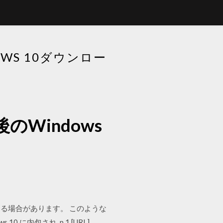
OWS 10ダウンロー
後のWindows
定になる場合があります。 このような
10 に内包され p.1 [URL]