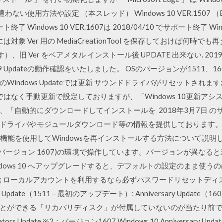
ない使用方法や設定 （本スレッド） Windows 10 VER.1507 （Build
ート終了 Windows 10 VER.1607は 2018/04/10 でサポート終了 Wind
は対象 Ver 用の MediaCreationTool を保存しておけば何時で
戻す）、旧 Ver をベアメタル インストール後 UPDATE 出来ない. 2
2019 Updateの動作確認をいたしました。 OSのバージョンが1511、1
indows Updateでは更新 サウンドドライバがリセットされます;
動更新ではなく手動更新で設定しておりますが、「Windows 10更新アシス
用した場合、「自動的にダウンロードしてインストールを 2018年3月7日
ドライバやモジュールダウンロード等の情報を提供しております。 Wi
機能を使用してWindowsを再インストールする方法について説明します
indows 10 バージョン 1607)の環境で操作しています。バージョンが異な
やWindows 10 へアップグレードすると、デフォルトの設定のまま
ローカルアカウントを利用するなら必ずパスワードリセットディスクを作成 
pdate（1511 – 最初のアップデート）; Anniversary Update（1
ができる「リカバリディスク」が付属していないのが当たり前です。 
reators Update ※2：バージョン1607 Windows 10 Anniversary U