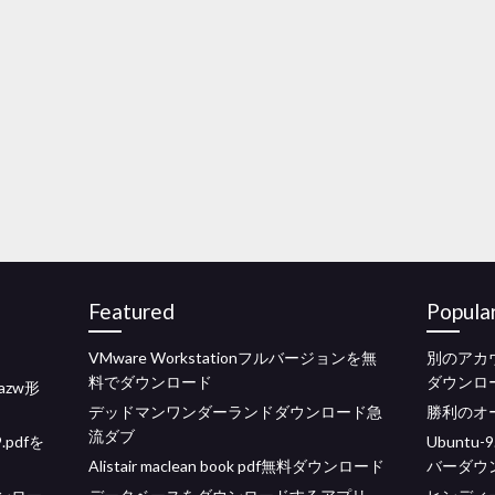
Featured
Popula
VMware Workstationフルバージョンを無
別のアカウ
料でダウンロード
ダウンロ
azw形
デッドマンワンダーランドダウンロード急
勝利のオ
流ダブ
pdfを
Ubuntu-
Alistair maclean book pdf無料ダウンロード
バーダウ