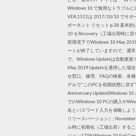
Windows 10 で無用なトラブルに遭わ
VER.1511は 2017/10/10 でサポ
ポーネント リセット p.28 基本的に
10 をRecovery（工場出荷時に
荷環境下でWindows 10 May 
ートが終了していますので、通常のW
で、Windows Updateは自
May 2019 Updateを適
せ窓口、修理、FAQの検索、各種
デルで“このPCを初期状態に戻す”
Anniversary Update(W
でのWindows 10 PCの購入
名とパスワード入力を省略しよう; 
リリースバージョン）; November U
ル時に初期化（工場出荷）すること
ジョン1709 Windows 10 Fall C