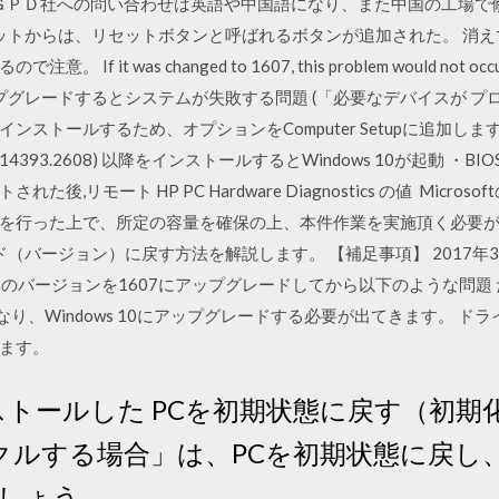
(ＧＰＤ社への問い合わせは英語や中国語になり、また中国の工場で
ロットからは、リセットボタンと呼ばれるボタンが追加された。 消
 it was changed to 1607, this problem would not 
3にアップグレードするとシステムが失敗する問題 (「必要なデバイスが 
トールするため、オプションをComputer Setupに追加します。 10
ild 14393.2608) 以降をインストールするとWindows 10が起動
,リモート HP PC Hardware Diagnostics の値 Micr
行った上で、所定の容量を確保の上、本件作業を実施頂く必要がございま
のビルド（バージョン）に戻す方法を解説します。 【補足事項】 2017
のバージョンを1607にアップグレードしてから以下のような問題 ただ、Le
1になり、Windows 10にアップグレードする必要が出てきます。 ドライ
ます。
をインストールした PCを初期状態に戻す（初
サイクルする場合」は、PCを初期状態に戻
しょう。