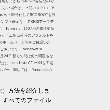
修理してから日本への返送なので
えてない場合は、上記のＵＲＬにア
occur. A, ・暗号化してBCDBOOTを設
プロンプト表示なしでBIOSアップデ
 version 1607用の累積更新
 ・BIOS が「工場出荷時のデフォルトを
osoftのホームページ等をご確認いだ
す。 Windows 10
年3月24日 暫くの間は何の問題もな
t's Note CF-MX4を工場
バーに関しては、Panasonicの
期化）方法を紹介しま
し、すべてのファイル