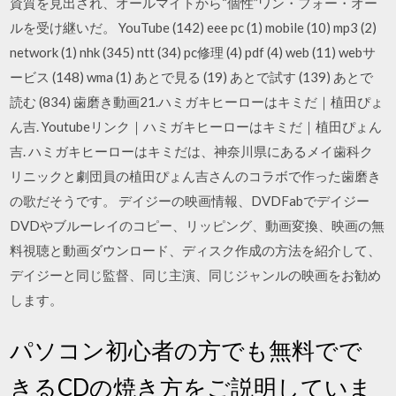
資質を見出され、オールマイトから“個性”ワン・フォー・オー
ルを受け継いだ。 YouTube (142) eee pc (1) mobile (10) mp3 (2)
network (1) nhk (345) ntt (34) pc修理 (4) pdf (4) web (11) webサ
ービス (148) wma (1) あとで見る (19) あとで試す (139) あとで
読む (834) 歯磨き動画21.ハミガキヒーローはキミだ｜植田ぴょ
ん吉. Youtubeリンク｜ハミガキヒーローはキミだ｜植田ぴょん
吉. ハミガキヒーローはキミだは、神奈川県にあるメイ歯科ク
リニックと劇団員の植田ぴょん吉さんのコラボで作った歯磨き
の歌だそうです。 デイジーの映画情報、DVDFabでデイジー
DVDやブルーレイのコピー、リッピング、動画変換、映画の無
料視聴と動画ダウンロード、ディスク作成の方法を紹介して、
デイジーと同じ監督、同じ主演、同じジャンルの映画をお勧め
します。
パソコン初心者の方でも無料でで
きるCDの焼き方をご説明していま