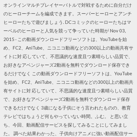
オンラインマルチプレイヤーバトルで対戦するために自分だけ
のヒーローチームを編成できます。スーパーヒーローとアンチ
ヒーローたちで遊びましょう. DCコミックのヒーローたちはマ
ーベルのヒーローと人気を競って争っていた時期が Nov 03,
2015 · この動画ダウンロードフリーソフトは、YouTubeを始
め、FC2、AniTube、ニコニコ動画などの300以上の動画共有サ
イトに対 応していて、不思議的な速度且つ素晴らしい品質で、
お好きなアベンジャーズ2動画を無料でダウンロード保存でき
るだけでなく この動画ダウンロードフリーソフトは、YouTube
を始め、FC2、AniTube、ニコニコ動画などの300以上の動画共
有サイトに対 応していて、不思議的な速度且つ素晴らしい品質
で、お好きなアベンジャーズ2動画を無料でダウンロード保存
できるだけでなく 3歳になる子供にそう言われたものの、教育
テレビではちょうど何もやっていない時間。ふむ。 と思い立
ち、今回、動画配信サービスを探してみることにしてみまし
た。 調べた結果わかった、子供向けアニメに強い動画配信サー