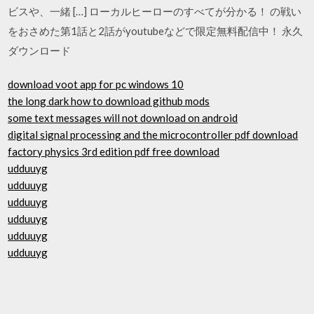
ビスや、一緒 […] ローカルヒーローのすべてが分かる！ の戦い
をおさめた第1話と2話がyoutubeなどで限定無料配信中！ 永久
ダウンロード
download voot app for pc windows 10
the long dark how to download github mods
some text messages will not download on android
digital signal processing and the microcontroller pdf download
factory physics 3rd edition pdf free download
udduuyg
udduuyg
udduuyg
udduuyg
udduuyg
udduuyg