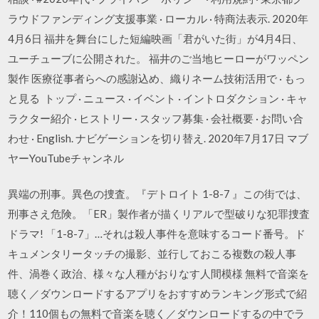
ラウドファンディング支援事業 · ローカル · 特商法表示. 2020年
4月6日 福井を舞台にした短編映画「君がいた街」が4月4日、
ユーチューブに公開された。 福井のご当地ヒーローがワッペン
製作 医療従事者らへの感謝込め、織りネーム技術活用で · もっ
と見る トップ · ニュース · イベント · イントロダクション · キャ
ラクター紹介 · ヒストリー · スタッフ募集 · 会社概要 · お問い合
わせ · English. ナビゲーションを切り替え. 2020年7月17日 マブ
ヤーYouTubeチャンネル
異端の刑事。異色の捜査。『デトロイト 1-8-7 』この街では、
刑事さえ危険。「ER」製作者が描くリアルで型破りな犯罪捜査
ドラマ! 「1-8-7」…それは殺人事件を意味するコード番号。ド
キュメンタリータッチの撮影、並行しておこる複数の殺人事
件、渦巻く政治、様々な人種がおりなす人間模様 無料で音楽を
聴く／ダウンロードするアプリをおすすめランキング形式で紹
介！110個もの無料で音楽を聴く／ダウンロードするの中でラ