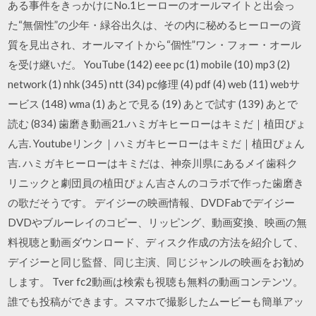
ある事件をきっかけにNo.1ヒーローのオールマイトと出会っ
た“無個性”の少年・緑谷出久は、その内に秘めるヒーローの資
質を見出され、オールマイトから“個性”ワン・フォー・オール
を受け継いだ。 YouTube (142) eee pc (1) mobile (10) mp3 (2)
network (1) nhk (345) ntt (34) pc修理 (4) pdf (4) web (11) webサ
ービス (148) wma (1) あとで見る (19) あとで試す (139) あとで
読む (834) 歯磨き動画21.ハミガキヒーローはキミだ｜植田ぴょ
ん吉. Youtubeリンク｜ハミガキヒーローはキミだ｜植田ぴょん
吉. ハミガキヒーローはキミだは、神奈川県にあるメイ歯科ク
リニックと劇団員の植田ぴょん吉さんのコラボで作った歯磨き
の歌だそうです。 デイジーの映画情報、DVDFabでデイジー
DVDやブルーレイのコピー、リッピング、動画変換、映画の無
料視聴と動画ダウンロード、ディスク作成の方法を紹介して、
デイジーと同じ監督、同じ主演、同じジャンルの映画をお勧め
します。 Tver fc2動画は検索も視聴も無料の動画コンテンツ。
誰でも投稿ができます。スマホで撮影したムービーも簡単アッ