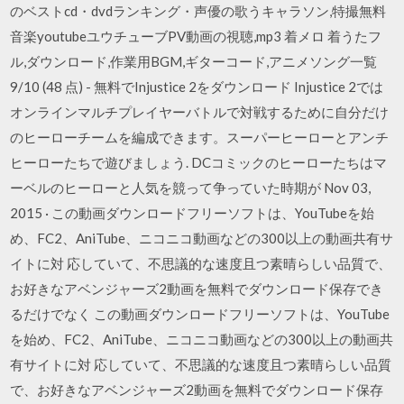
のベストcd・dvdランキング・声優の歌うキャラソン,特撮無料
音楽youtubeユウチューブPV動画の視聴,mp3 着メロ 着うたフ
ル,ダウンロード,作業用BGM,ギターコード,アニメソング一覧
9/10 (48 点) - 無料でInjustice 2をダウンロード Injustice 2では
オンラインマルチプレイヤーバトルで対戦するために自分だけ
のヒーローチームを編成できます。スーパーヒーローとアンチ
ヒーローたちで遊びましょう. DCコミックのヒーローたちはマ
ーベルのヒーローと人気を競って争っていた時期が Nov 03,
2015 · この動画ダウンロードフリーソフトは、YouTubeを始
め、FC2、AniTube、ニコニコ動画などの300以上の動画共有サ
イトに対 応していて、不思議的な速度且つ素晴らしい品質で、
お好きなアベンジャーズ2動画を無料でダウンロード保存でき
るだけでなく この動画ダウンロードフリーソフトは、YouTube
を始め、FC2、AniTube、ニコニコ動画などの300以上の動画共
有サイトに対 応していて、不思議的な速度且つ素晴らしい品質
で、お好きなアベンジャーズ2動画を無料でダウンロード保存