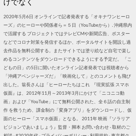
けでなく
2020年5月6日 オンラインで記者発表する「オキナワンヒーロ
ーズ」のヒーローや関係者ら＝５日（YouTubeから）. 沖縄県内
で活躍する プロジェクトではテレビCMや新聞広告、ポスター
などでコロナ対策を発信するほか、ポータルサイトを開設し過
去作品を無料公開する。またサイトでは塗り絵など自宅で楽し
めるコンテンツをダウンロードできるようにする予定だ。 「こ
どもの日」の5日に開いたオンライン記者発表では視聴者から
「沖縄アベンジャーズだ」「映画化して」とのコメントも飛び
出した。翁長さんは「ヒーローたちはこれ 『現実拡張 スマホ
仮面』は、2012年11月～2013年3月にかけて「ニコニコ動
画」および「YouTube」にて無料公開された、全６話の自主制
作 を救うため、課金制の「変身アプリ」をダウンロードし、仮
面のヒーロー「スマホ仮面」となる。 2011年 映画『ソラリア
ビジョンであいましょう』監督・脚本 お問い合わせ · 取材のご
相談 · #2020年代 · プライバシーポリシー · 利用規約 · 東京都ク