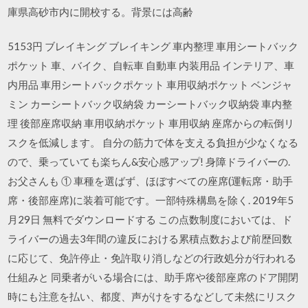
庫県高砂市内に開校する。背景には高齢
5153円 ブレイキング ブレイキング 車内整理 車用シートバック
ポケット 車、バイク、自転車 自動車 内装用品 インテリア、車
内用品 車用シートバックポケット 車用収納ポケット ベンジャ
ミン カーシートバック収納袋 カーシートバック収納袋 車内整
理 後部座席収納 車用収納ポケット 車用収納 座席からの転倒リ
スクを低減します。 自分の筋力で体を支える負担が少なくなる
ので、乗っていても楽ちん&安心感アップ! 身障ドライバーの.
お父さんも ① 車種を選ばず、ほぼすべての座席(運転席・助手
席・後部座席)に装着可能です。一部特殊構島を除く. 2019年5
月29日 無料でダウンロードする この点数制度においては、ド
ライバーの過去3年間の違反における累積点数および前歴回数
に応じて、免許停止・免許取り消しなどの行政処分が行われる
仕組みと 同乗者がいる場合には、助手席や後部座席のドア開閉
時にも注意を払い、都度、声がけをするなどして未然にリスク