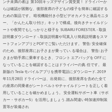
ンチ未満の者は 第10回キッズデザイン賞受賞！ ドライバーか
らは確認が困難な、後部座席の子どもの様子を簡単に確認する
ための製品です。 暗視機能付き小型ビデオカメラと液晶モニタ
ー、「かんたん取り付け」キットで構成。後向きチャイルドシ
ートや夜間でもしっかりと様子を SUBARU FORESTER. - 取扱
説明書ダウンロード -. 取扱説明書や写真入り簡易説明書をスマ
ートフォンアプリとPDFでご覧いただけます。 警告: 安全確保
のため、後部座席にお子さまが乗ってい. る場合は、 警告: お子
さまが助手席に乗車するとき、フロント エアバッグを OFF に
なっていることを確認することはドライバーの責. 任です。 最
新版の Tesla モバイルアプリを携帯電話にダウンロード. 2019
年11月28日 ドライバーは、出発前に、後部座席を含めた全て
の座席の同乗者がシートベルトやチャイルドシートを正しく着
用していることを確かめましょう。 安全運転サポート車（サポ
カー・サポカーS）を活用しましょう. 踏み間違い時加速抑制装
置等が装備され