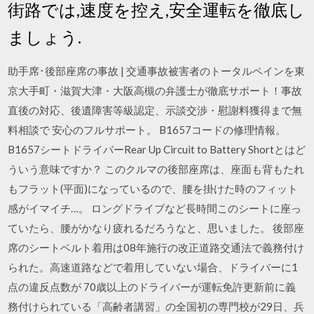
街路では,速度を控え,安全運転を徹底し
ましょう.
助手席･後部座席の事故 | 交通事故被害者のトータルペインを東
京大手町・滋賀大津・大阪高槻の弁護士が徹底サポート！事故
直後の対応、後遺障害等級認定、示談交渉・慰謝料獲得まで無
料相談で 安心のフルサポート。 B1657コードの修理情報。
B1657シートドライバーRear Up Circuit to Battery Shortとはど
ういう意味ですか？ このクルマの後部座席は、座面も背もたれ
もフラット(平面)になっているので、腰を掛けた時のフィット
感がイマイチ…。 ロングドライブなど長時間このシートに座っ
ていたら、腰がかなり疲れるだろうなと、思いました。 後部座
席のシートベルト着用は08年施行の改正道路交通法で義務付け
られた。高速道路などで着用していない場合、ドライバーに1
点の違反点数が 70歳以上のドライバーが運転免許更新前に義
務付けられている「高齢者講習」の全国初の専門校が29日、兵