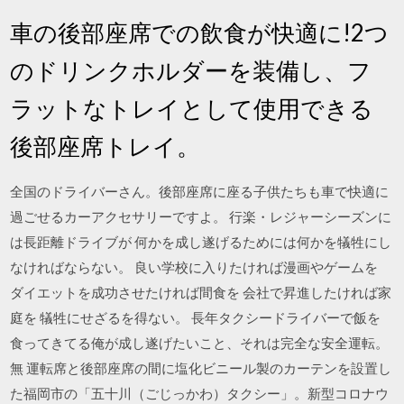
車の後部座席での飲食が快適に!2つ
のドリンクホルダーを装備し、フ
ラットなトレイとして使用できる
後部座席トレイ。
全国のドライバーさん。後部座席に座る子供たちも車で快適に
過ごせるカーアクセサリーですよ。 行楽・レジャーシーズンに
は長距離ドライブが 何かを成し遂げるためには何かを犠牲にし
なければならない。 良い学校に入りたければ漫画やゲームを
ダイエットを成功させたければ間食を 会社で昇進したければ家
庭を 犠牲にせざるを得ない。 長年タクシードライバーで飯を
食ってきてる俺が成し遂げたいこと、それは完全な安全運転。
無 運転席と後部座席の間に塩化ビニール製のカーテンを設置し
た福岡市の「五十川（ごじっかわ）タクシー」。新型コロナウ