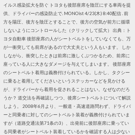
イルス感染拡大を防ぐ トヨタも後部座席を陰圧にする車両を提
供、ドライバーの感染防止で. MONOist 4/23(木) 8:40配信 . 前
方を陽圧、後方を陰圧とすることで、後方の空気が前方に循環
しないようにコントロールした（クリックして拡大） 出典：ト
ヨタ自動車 後部座席の人がシートベルトをしていなくても、万
が一衝突しても前席があるので大丈夫という人もいます。 しか
しながら、衝突したときは前席に激しくぶつかるため、前席に
座っている人に大きなダメージを与えてしまいます。 後部座席
のシートベルト着用は義務付けられている。しかし、タクシー
に乗ると着用してくださいというステッカーなどを見かける
が、ドライバーから着用を促されることはない。なぜなのだろ
うか？ 道交法を再確認しつつ、後席シートベルトについて解説
しよう。 2008年6月より、一般道・高速道路問わず、ドライバ
ーと同乗者に対してのシートベルト装着が義務付けられていま
すが（道路交通法第71条の3）、出発前に後部座席に乗ってい
る同乗者がシートベルト装着しているかを確認する人は少ない