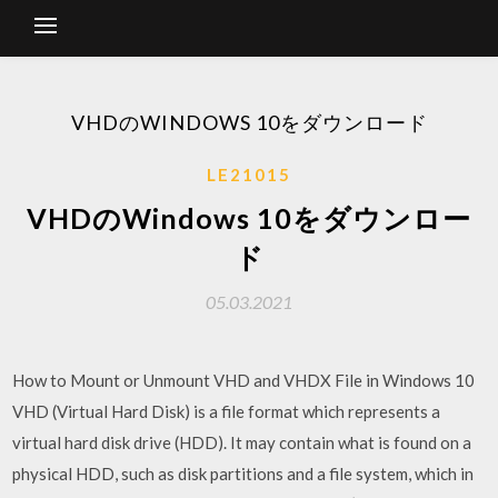
VHDのWINDOWS 10をダウンロード
LE21015
VHDのWindows 10をダウンロー
ド
05.03.2021
How to Mount or Unmount VHD and VHDX File in Windows 10
VHD (Virtual Hard Disk) is a file format which represents a
virtual hard disk drive (HDD). It may contain what is found on a
physical HDD, such as disk partitions and a file system, which in