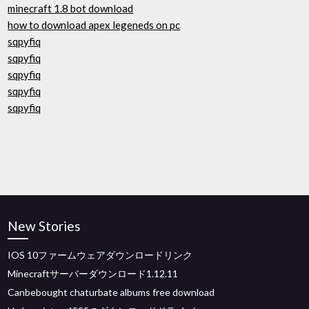
minecraft 1.8 bot download
how to download apex legeneds on pc
sqpyfiq
sqpyfiq
sqpyfiq
sqpyfiq
sqpyfiq
New Stories
IOS 10ファームウェアダウンロードリンク
Minecraftサーバーダウンロード1.12.11
Canbebought chaturbate albums free download