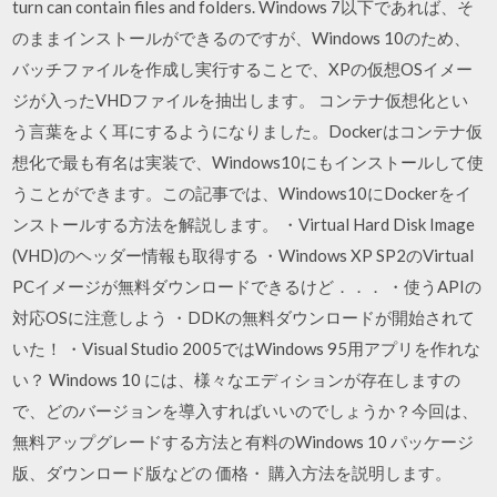
turn can contain files and folders. Windows 7以下であれば、そ
のままインストールができるのですが、Windows 10のため、
バッチファイルを作成し実行することで、XPの仮想OSイメー
ジが入ったVHDファイルを抽出します。 コンテナ仮想化とい
う言葉をよく耳にするようになりました。Dockerはコンテナ仮
想化で最も有名は実装で、Windows10にもインストールして使
うことができます。この記事では、Windows10にDockerをイ
ンストールする方法を解説します。 ・Virtual Hard Disk Image
(VHD)のヘッダー情報も取得する ・Windows XP SP2のVirtual
PCイメージが無料ダウンロードできるけど．．． ・使うAPIの
対応OSに注意しよう ・DDKの無料ダウンロードが開始されて
いた！ ・Visual Studio 2005ではWindows 95用アプリを作れな
い？ Windows 10 には、様々なエディションが存在しますの
で、どのバージョンを導入すればいいのでしょうか？今回は、
無料アップグレードする方法と有料のWindows 10 パッケージ
版、ダウンロード版などの 価格・ 購入方法を説明します。