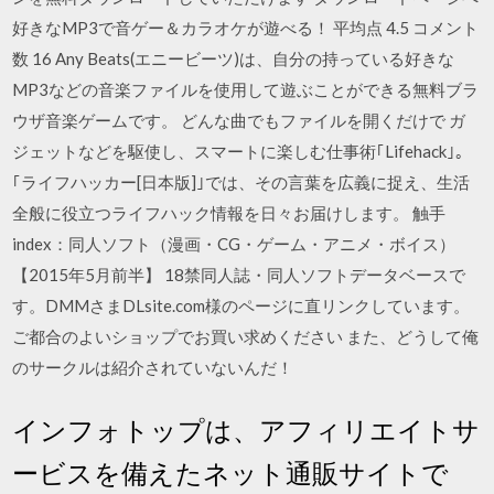
好きなMP3で音ゲー＆カラオケが遊べる！ 平均点 4.5 コメント
数 16 Any Beats(エニービーツ)は、自分の持っている好きな
MP3などの音楽ファイルを使用して遊ぶことができる無料ブラ
ウザ音楽ゲームです。 どんな曲でもファイルを開くだけで ガ
ジェットなどを駆使し、スマートに楽しむ仕事術｢Lifehack｣。
｢ライフハッカー[日本版]｣では、その言葉を広義に捉え、生活
全般に役立つライフハック情報を日々お届けします。 触手
index：同人ソフト（漫画・CG・ゲーム・アニメ・ボイス）
【2015年5月前半】 18禁同人誌・同人ソフトデータベースで
す。DMMさまDLsite.com様のページに直リンクしています。
ご都合のよいショップでお買い求めください また、どうして俺
のサークルは紹介されていないんだ！
インフォトップは、アフィリエイトサ
ービスを備えたネット通販サイトで