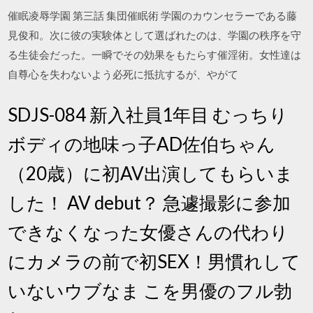
催眠凌辱学園 第三話 集団催眠術 学園のカウンセラーである藤
見俊和。次に彼の実験体として選ばれたのは、学園の秩序を守
る生徒会だった。一瞬でその効果をもたらす催淫術。女性達は
自尊心を失わないよう必死に抵抗するが、やがて
SDJS-084 新入社員1年目 むっちり
ボディの地味っ子AD佐伯ちゃん
（20歳）に初AV出演してもらいま
した！ AV debut？ 急遽撮影に参加
できなくなった女優さんの代わり
にカメラの前で初SEX！男慣れして
いないウブなま こを男優のフル勃