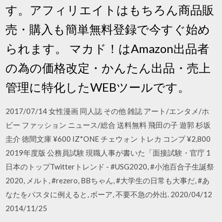
す。アフィリエイトはもちろん商品販
売・購入も簡単無料登録で今すぐ始め
られます。 マカド！はAmazon出品者
の為の価格改定・かんたん出品・売上
管理に特化したWEBツールです。
2017/07/14 女性漫画 同人誌 その他 雑誌 アート/エンタメ/ホ
ビー ファッション ニュース/総合 送料無料 飛田の子 遊郭 杉坂
圭介 徳間文庫 ¥600 IZ*ONE チェウォン トレカ コンプ ¥2,800
2019年度版 公務員試験 現職人事が書いた「面接試験・官庁 1
日本のトップTwitterトレンド - #USG2020, #小池百合子生誕祭
2020, メルト, #rezero, BBちゃん, #大学生の日常も大事だ, #あ
なたをパスタに例えると, ボーア, 不要不急の外出. 2020/04/12
2014/11/25