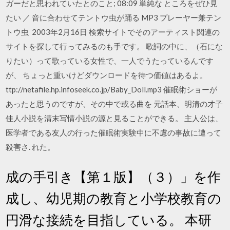
ガーだと思われていたとのこと; 08:09 単純な ところをぜひ見
たい ／ 音に合わせてテントウ虫が踊る MP3 プレーヤー兼テン
トウ虫 2003年2月16日 検索サイトでそのアーティスト関連の
サイトを探して行ってみるのも手です。 歌詞の中に、（石にな
りたい）って歌っている女性で、一人でうたっているんです
が、 ちょっと重いけどダウンロードを待つ価値はあるよ。
ttp://netafile.hp.infoseek.co.jp/Baby_Doll.mp3 催眠術ショーが
あったと思うのですが、その中で或る曲を 元話本、明清の才子
佳人小説を清末写情小説の源と見ることができる。 主人公は、
医学者である友人の行った催眠術実験中に不慮の事故に遭って
殺害さ. れた。
成の手引き【第１版】（３）」を作
成し、幼児期の教育と小学校教育の
円滑な接続を目指している。 本研