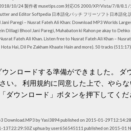
3… 2018/10/24 製作者 musetips.com 対応OS 2000/XP/Vista/7
ter and Editor Softpedia 日本語化パッチ フリーソフト日本語化 説明 Fr
ni Paregi – Nusrat Fateh Ali Khan: Download MP3 Worlds Largest
n Dillagi Bhool Jani Paregi, Muhabaton ki Rahon pe akay to Dehko i
Nusrat Fateh Ali Khan. Listen free to Nusrat Fateh Ali Khan – Nusrat
Hota Hai, Dil Pe Zakham Khaate Hain and more). 50 tracks (511:17).
 をダウンロードする準備ができました。 
い。 利用規約に同意した上で、やらない
「ダウンロード」ボタンを押下してくだ
p3 Download.MP3 by Yasi3894 published on 2015-01-29T12:14:28Z 
11-13T22:29:50Z uphua by user656545111 published on 2015-01 N