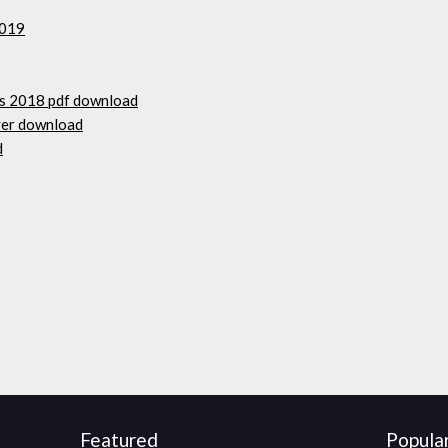
2019
es 2018 pdf download
iver download
d
Featured
Popula