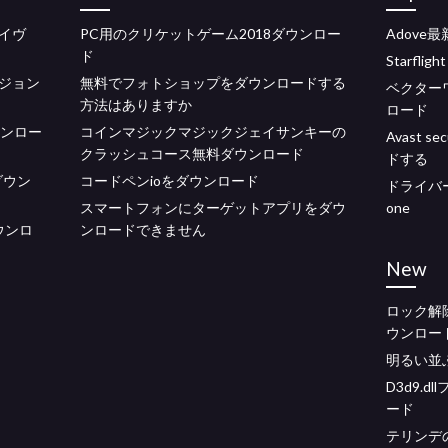
イヴ
PC用のクリケットゲーム2018ダウンロー
Adov
ド
Starfl
ジョン
無料でフォトショップをダウンロードする
ベクターワ
方法はありますか
ロード
ダウンロー
コインマジックマジックジェイサンキーの
Avast 
クラッシュコース無料ダウンロード
ドする
ダウン
コードペンioをダウンロード
ドライバーの
スマートフォンにターゲットアプリをダウ
one
0ダウンロ
ンロードできません
New
ロック解
ウンロー
明るい並
D3d9.
ード
テリンデ