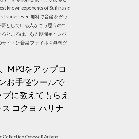
xponents of Sufi music
 their best songs ever. 無料で音楽をダウ
必要としている人がこう思うので
きるところは、ある期間キャンペ
o このサイトは音楽ファイルを無料ダ
、MP3をアップロ
ンお手軽ツールで
ップに教えてもらえ
ス コクヨ ハリナ
c Collection Qawwali Arfana