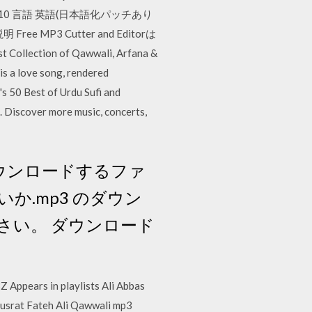
/8/8.1 /10 言語 英語(日本語化パッチあり
ee MP3 Cutter and Editorは
 Collection of Qawwali, Arfana &
s a love song, rendered
's 50 Best of Urdu Sufi and
 Discover more music, concerts,
ダウンロードするファ
か.mp3 のダウン
さい。 ダウンロード
Appears in playlists Ali Abbas
usrat Fateh Ali Qawwali mp3