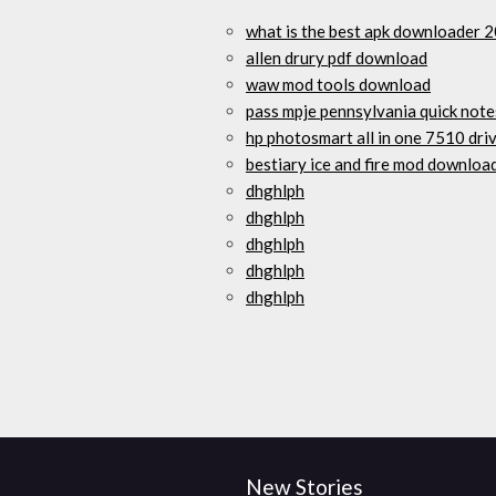
what is the best apk downloader 
allen drury pdf download
waw mod tools download
pass mpje pennsylvania quick not
hp photosmart all in one 7510 dr
bestiary ice and fire mod downloa
dhghlph
dhghlph
dhghlph
dhghlph
dhghlph
New Stories