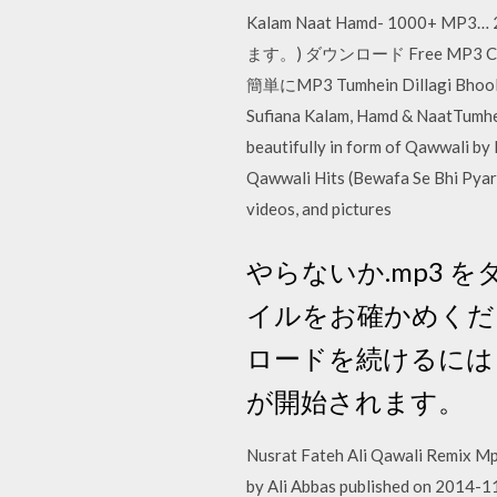
Kalam Naat Hamd- 1000+ MP
ます。) ダウンロード Free MP3 Cut
簡単にMP3 Tumhein Dillagi Bhool Ja
Sufiana Kalam, Hamd & NaatTumhei
beautifully in form of Qawwali by 
Qawwali Hits (Bewafa Se Bhi Pyar 
videos, and pictures
やらないか.mp3
イルをお確かめくださ
ロードを続けるには
が開始されます。
Nusrat Fateh Ali Qawali Remix M
by Ali Abbas published on 2014-