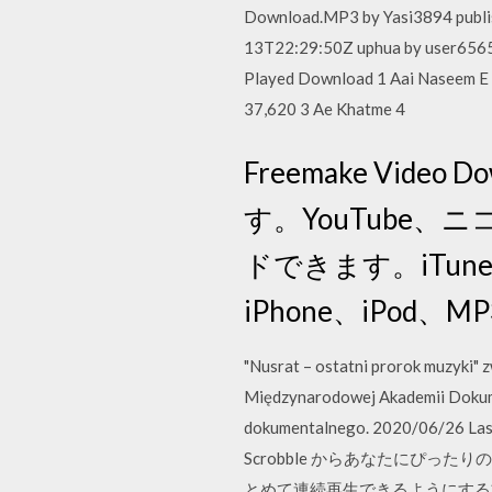
Download.MP3 by Yasi3894 publis
13T22:29:50Z uphua by user6565
Played Download 1 Aai Naseem E 
37,620 3 Ae Khatme 4
Freemake Vi
す。YouTube、
ドできます。iTu
iPhone、iPod
"Nusrat – ostatni prorok muzyki"
Międzynarodowej Akademii Dokume
dokumentalnego. 2020
Scrobble からあなたにぴった
とめて連続再生できるようにする方