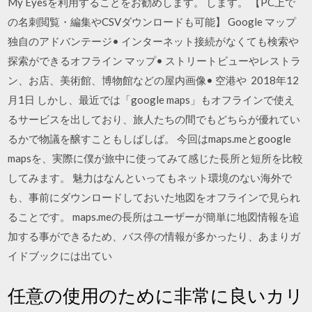
My Eyesを利用することをお勧めします。 します。 【PC上で
の名刺閲覧・編集やCSVダウンロードも可能】 Google マップ
独自のアドバンテージ• インターネット接続がなくても検索や
探索ができるオフライン マップ• ストリートビューやレストラ
ン、お店、美術館、博物館などの屋内画像• 空港や 2018年12
月1日 しかし、最近では「google maps」もオフラインで使え
るサービスを出しており、旅人たちの間でもどちらが優れてい
るかで物議を醸すこともしばしば。 今回はmaps.meとgoogle
mapsを、実際に僕が旅中に使ってみて感じた長所と短所を比較
してみます。 魅力はなんといってもネット環境のない海外で
も、事前にダウンロードしておいた地図をオフラインで見られ
ることです。 maps.meの長所はユーザーが簡単に地図情報を追
加する事ができるため、バス停の情報が多かったり、あまりガ
イドブックには出てい
任意の使用のために非常に良いカリ