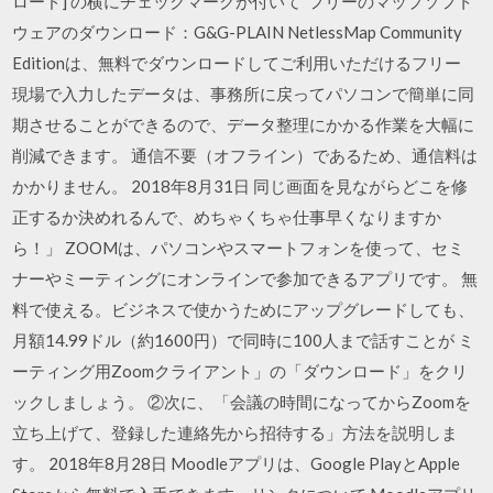
ロード] の横にチェックマークが付いて フリーのマップソフト
ウェアのダウンロード：G&G-PLAIN NetlessMap Community
Editionは、無料でダウンロードしてご利用いただけるフリー
現場で入力したデータは、事務所に戻ってパソコンで簡単に同
期させることができるので、データ整理にかかる作業を大幅に
削減できます。 通信不要（オフライン）であるため、通信料は
かかりません。 2018年8月31日 同じ画面を見ながらどこを修
正するか決めれるんで、めちゃくちゃ仕事早くなりますか
ら！」 ZOOMは、パソコンやスマートフォンを使って、セミ
ナーやミーティングにオンラインで参加できるアプリです。 無
料で使える。ビジネスで使かうためにアップグレードしても、
月額14.99ドル（約1600円）で同時に100人まで話すことが ミ
ーティング用Zoomクライアント」の「ダウンロード」をクリ
ックしましょう。 ②次に、「会議の時間になってからZoomを
立ち上げて、登録した連絡先から招待する」方法を説明しま
す。 2018年8月28日 Moodleアプリは、Google PlayとApple