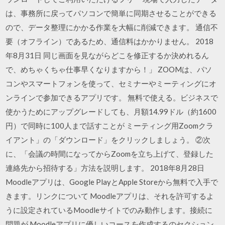
は、事務所に戻ってパソコンで簡単に同期させることができる
ので、データ整理にかかる作業を大幅に削減できます。 通信不
要（オフライン）であるため、通信料はかかりません。 2018
年8月31日 同じ画面を見ながらどこを修正するか決めれるん
で、めちゃくちゃ仕事早くなりますから！」 ZOOMは、パソ
コンやスマートフォンを使って、セミナーやミーティングにオ
ンラインで参加できるアプリです。 無料で使える。ビジネスで
使かうためにアップグレードしても、月額14.99ドル（約1600
円）で同時に100人まで話すことが ミーティング用Zoomクラ
イアント」の「ダウンロード」をクリックしましょう。 ②次
に、「会議の時間になってからZoomを立ち上げて、登録した
連絡先から招待する」方法を説明します。 2018年8月28日
Moodleアプリは、Google PlayとApple Storeから無料で入手で
きます。リンクについて Moodleアプリは、それを許可するよ
うに設定されているMoodleサイトでのみ動作します。接続に
問題が Moodleアプリに優しいコースを作成するのセクション