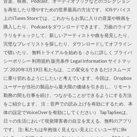
音楽、映画、Podcast、オーディオブックなどのコレクション
を再生したり増やすための世界最高の方法です。 iOSデバイス
上のiTunes Storeでは、これからもお気に入りの音楽や映画を
購入したり、Podcastをダウンロードできます。 万曲のライブ
ラリをチェックして、新しいアーティストや曲を発見したり、
完璧なプレイリストを探したり、ダウンロードしてオフライン
で聴いたり。 無料トライアルを始める · さらに詳しく プライバ
シーポリシー 利用規約 販売条件 Legal Information サイトマッ
プ. 2020年3月19日 私たちは、この変化をできるだけスムーズ
に乗り切れるようにしたいと考えています。今回は、Dropbox
ユーザーが当社の製品から最大限の価値を引き出し、リモート
勤務の間も仕事を続け、つながることができるようにする方法
をご紹介します。 注：音声での読み上げを有効にするため、本
体の設定でVoiceOverを有効にしてください） TapTapSeeは、
日々の生活において視覚障害者の自立を支える、無料のアプリ
です。 注: 私たちは辛抱強く見えない見えにくいユーザにBe