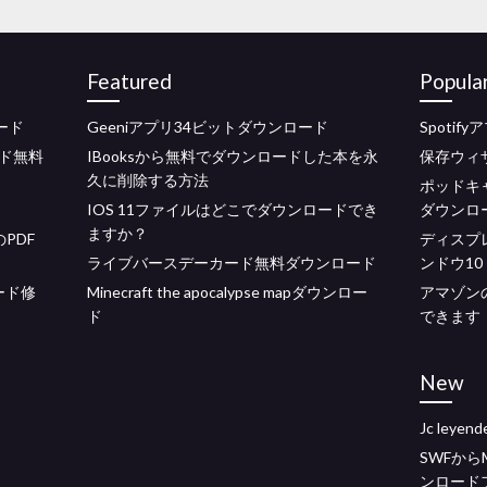
Featured
Popula
ロード
Geeniアプリ34ビットダウンロード
Spoti
ド無料
IBooksから無料でダウンロードした本を永
保存ウィザ
久に削除する方法
ポッドキ
IOS 11ファイルはどこでダウンロードでき
ダウンロ
ますか？
PDF
ディスプ
ライブバースデーカード無料ダウンロード
ンドウ10
ード修
Minecraft the apocalypse mapダウンロー
アマゾン
ド
できます
New
Jc leye
SWFか
ンロード