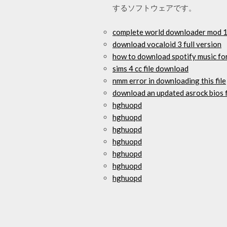
するソフトウェアです。
complete world downloader mod 
download vocaloid 3 full version
how to download spotify music fo
sims 4 cc file download
nmm error in downloading this file
download an updated asrock bios f
hghuopd
hghuopd
hghuopd
hghuopd
hghuopd
hghuopd
hghuopd