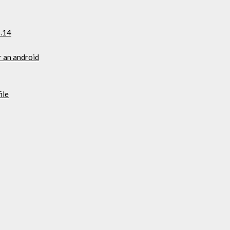
1.14
r an android
ile