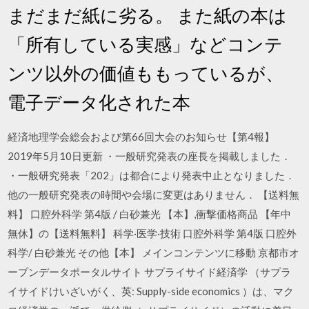
まだまだ紙に劣る。 また紙の本は
「所有している実感」などコンテ
ンツ以外の価値ももっているが、
電子データ化された本
経済地理学会総会および第66回大会のお知らせ【第4報】
2019年5月10日更新 ・一般研究発表の座長を掲載しました．
・一般研究発表「202」は都合により発表中止となりました．
他の一般研究発表の時間や会場に変更はありません． 【送料無
料】 口腔外科学 第4版 / 白砂兼光 【本】,衝撃価格商品 【年中
無休】の【送料無料】 科学·医学·技術 口腔外科学 第4版 口腔外
科学/ 白砂兼光 その他【本】 メインコンテンツに移動 京都市オ
ープンデータポータルサイト サプライサイド経済学 （サプラ
イサイドけいざいがく、英: Supply-side economics ）は、マク