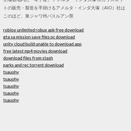
トの販売・製造を手掛けるアメルタ・インダ大塚（AIO）社は
このほど、東ジャワ州パスルアン県
roblox unlimited robux apk free download
gta sa mission save files pc download
unity cloud build unable to download app
free latest mp4 movies download
download files from stash
parks and rec torrent download
tsauohy
tsauohy
tsauohy
tsauohy
tsauohy