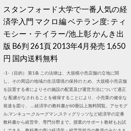
スタンフォード大学で一番人気の経
済学入門 マクロ編 ベテラン度: ティ
モシー・テイラー/池上彰 かんき出
版 B6判 261頁 2013年4月発売 1,650
円 国内送料無料
-1-（目的） 第1条 この法律は、大規模小売店舗の立地に関
し、その周辺の地域の生活環境の保持の ため、大規模小売店舗
を設置する者によりその施設の配置及び運営方法について適正
な 配慮がなされることを確保することにより、小売業の健全な
発達を図り、 … 経済学の教科書が60冊以上無料閲覧。アセモグ
ル,マンキュー,クルーグマン,スティグリッツなど経済学の定番
教科書から経営学、専門分野まで。授業のサポート教材もお試
しできる。教科書の森は経済学・経営学担当の教員のみなさま