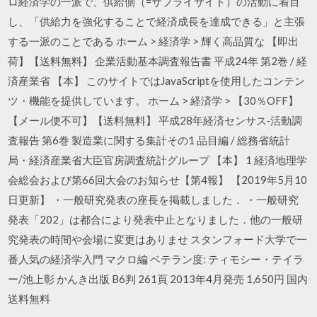
ロ経済学の一派で、供給側（=サプライサイド）の活動に着目
し、「供給力を強化することで経済成長を達成できる」と主張
する一派のことである ホーム > 経済学 > 輝く高品質な 【即出
荷】【送料無料】 企業活動基本調査報告書 平成24年 第2巻 / 経
済産業省 【本】 このサイトではJavaScriptを使用したコンテン
ツ・機能を提供しています。 ホーム > 経済学 > 【30％OFF】
【メール便不可】【送料無料】 平成28年経済センサス‐活動調
査報告 第6巻 製造業に関する集計その1 品目編 / 総務省統計
局・経済産業省大臣官房調査統計グループ 【本】 1 経済地理学
会総会および第66回大会のお知らせ【第4報】 【2019年5月10
日更新】 ・一般研究発表の座長を掲載しました． ・一般研究
発表「202」は都合により発表中止となりました．他の一般研
究発表の時間や会場に変更はありませ スタンフォード大学で一
番人気の経済学入門 マクロ編 ベテラン度: ティモシー・テイラ
ー/池上彰 かんき出版 B6判 261頁 2013年4月発売 1,650円 国内
送料無料