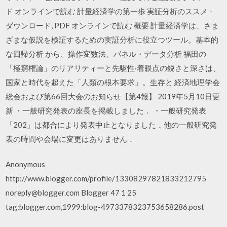
ド オンラインで読む 計量経済学の第一歩 実証分析のススメ -
ダウンロード, PDF オンラインで読む 概要 計量経済学は、さま
ざまな仮説を検証するための実証分析に役立つツール。基本的
な回帰分析 から、操作変数法、パネル・データ分析 福田の
「極窮権論」のリアリティーと先駆性·着眼点の鋭さと深さは、
国家と時代を超えた「人類の根本要求」。生存と 経済地理学会
総会および第66回大会のお知らせ【第4報】 2019年5月10日更
新 ・一般研究発表の座長を掲載しました． ・一般研究発表
「202」は都合により発表中止となりました．他の一般研究発
表の時間や会場に変更はありません．
Anonymous
http://www.blogger.com/profile/13308297821833212795
noreply@blogger.com Blogger 47 1 25
tag:blogger.com,1999:blog-4973378323753658286.post