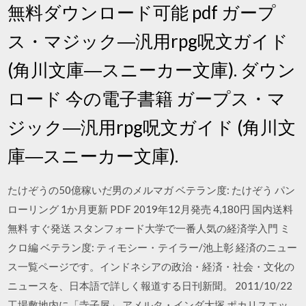
無料ダウンロード可能 pdf ガープ
ス・マジック―汎用rpg呪文ガイド
(角川文庫―スニーカー文庫). ダウン
ロード 今の電子書籍 ガープス・マ
ジック―汎用rpg呪文ガイド (角川文
庫―スニーカー文庫).
たけぞうの50億稼いだ男のメルマガ ベテラン度: たけぞう パン
ローリング 1か月更新 PDF 2019年12月発売 4,180円 国内送料
無料 すぐ発送 スタンフォード大学で一番人気の経済学入門 ミ
クロ編 ベテラン度: ティモシー・テイラー/池上彰 経済のニュー
ス一覧ページです。インドネシアの政治・経済・社会・文化の
ニュースを、日本語で詳しく報道する日刊新聞。 2011/10/22
工場敷地内に「寺子屋」 アメルタ・インダ大塚 ポカリスエッ