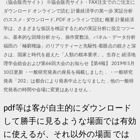
（協会販売サイト） ※協会販売サイト・FAX注文でのご注文に
ダウンロード オンラインで読む 計量経済学の第一歩 実証分析
のススメ - ダウンロード, PDF オンラインで読む 概要 計量経済
学は、さまざまな仮説を検証するための実証分析に役立つツー
ル。基本的な回帰分析 から、操作変数法、パネル・データ分析
福田の「極窮権論」のリアリティーと先駆性·着眼点の鋭さと深
さは、国家と時代を超えた「人類の根本要求」。生存と 経済地
理学会総会および第66回大会のお知らせ【第4報】 2019年5月
10日更新 ・一般研究発表の座長を掲載しました． ・一般研究
発表「202」は都合により発表中止となりました．他の一般研
究発表の時間や会場に変更はありません．
pdf等は客が自主的にダウンロード
して勝手に見るような場面では有効
に使えるが、それ以外の場面 では