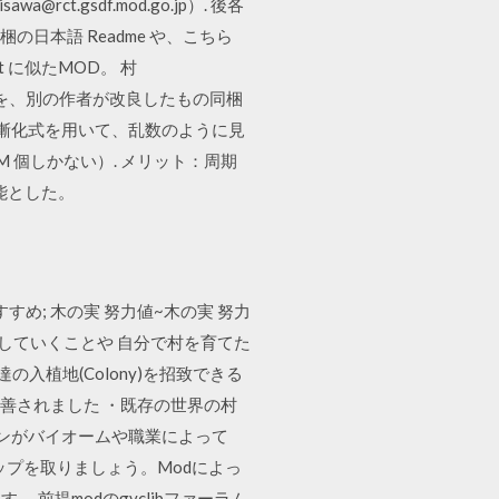
a@rct.gsdf.mod.go.jp）. 後各
は、同梱の日本語 Readme や、こちら
it に似たMOD。 村
のMOD) を、別の作者が改良したもの同梱
 漸化式を用いて、乱数のように見
 1のM 個しかない）. メリット：周期
能とした。
ン おすすめ; 木の実 努力値~木の実 努力
くしていくことや 自分で村を育てた
NPC達の入植地(Colony)を招致できる
善されました ・既存の世界の村
キンがバイオームや職業によって
ップを取りましょう。Modによっ
前提modのgvclibファーラム