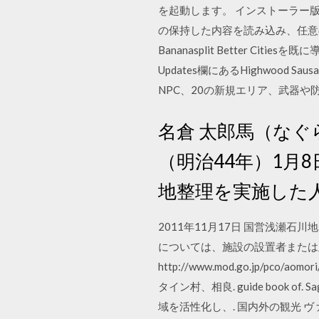
を起動します。 インストーラー版
の保持した内容を読み込み、任意の場所に
Bananasplit Better C
Updates欄にあるHighwood Sau
NPC、20の新規エリア、武器
名倉 太郎馬（なぐら 
（明治44年）1月
地整理を実施した
2011年11月17日 国営浅瀬石
については、施設の設置者または
http://www.mod.go.jp/pco/
タイン村、相良. guide book
域を活性化し、. 国内外の観光 ヴァレ