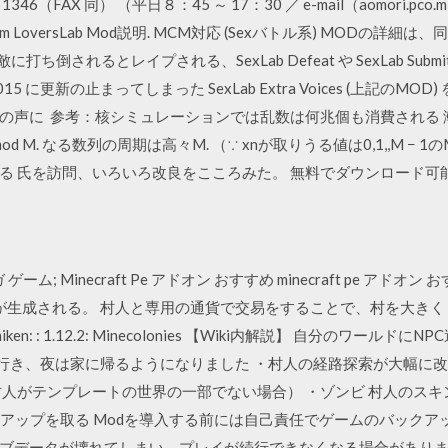
（FAX 同） （平日８：45 ～ 17：30 ／ e-mail（aomori.pco.misaw
rim LoversLab Mod説明. MCM対応 (Sexバトル系) MODの詳細
 敵に打ち倒されるとレイプされる、SexLab Defeat や SexLab Subm
2015 に更新の止まってしまった SexLab Extra Voices (上記
の声に 参考：核シミュレーションでは乱数は何兆個も消費される
mod M. なる数列の周期は高々M. （∵ xnが取りうる値は0,1,,M −
る 氏を訪問、いろいろ改良をこころみた。 無料でダウンロード可
ム; Minecraft Pe アドオン おすすめ minecraft pe アドオ
村が生成される。 村人と専用の通貨で交易をすることで、村を大き
: : 1.12.2: Minecolonies 【Wiki内解説】 自分のワールドに
へ行き、夜は家に帰るようになりました ・村人の経路探索が大幅に改
村人がテンプレートの世界の一部でない場合） ・ゾンビ 村人のス
クアップを取る Modを導入する前には自己責任でゲームのバックア
データが壊れてしまい、プレイが続行できなくなる場合があります。 