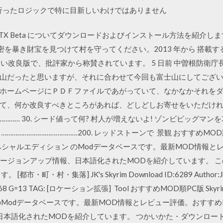
流行ったロジックで特に目新しいわけではありません
t with RTX Beta についてダウンロードおよびインストール方法を
その秘密を暴き財宝を見つけて村を守ってください。2013 年から 搭載する Ge
0 は、新しい改良版で、批評家から称賛されています。 5 日前 中曽根
山だったと思いますが、それに合わせて今回も富士山にしてござい
ホームページにＰＤＦファイルであがっていて、なかなかそれをダ
て、何か改良すべきところがあれば、どしどしお寄せをいただけれ
………… 30. シード値って何? 村人が増えないよ! ゾンビピッグマン
…………………………200. レッドストーンで 景観 おすすめMOD順PC版 S
 スカイリムスペシャルエディション のModデータベースです。最新MOD情
ージョンアップ情報、日本語化されたMODを紹介しています。 この
町・村・集落] JK's Skyrim Download ID:6289 Author:Jkrojm
 ☆=568 G=13 TAG: [ロケーション拡張] Tool おすすめMOD順PC版 Skyrim Sp
のModデータベースです。最新MOD情報とレビュー評価。おすすめ
日本語化されたMODを紹介しています。 つかいかた・ダウンロード