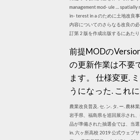
management mod- ule … spatially r
in- terest in a のために土地改良事
内容についてのさらなる改良の必要
訂第 2 版を作成出版するにあたり
前提MODのVersion
の更新作業は不要
ます。 仕様変更. ミント
うになった. これ
農業改良普及. セ. ン. タ. ー. 農林業経営. 
岩手県、福島県を巡回展示され、復
品が準備された抽選会では、当選
in. 六ヶ所高校 2019 公式ウェブ