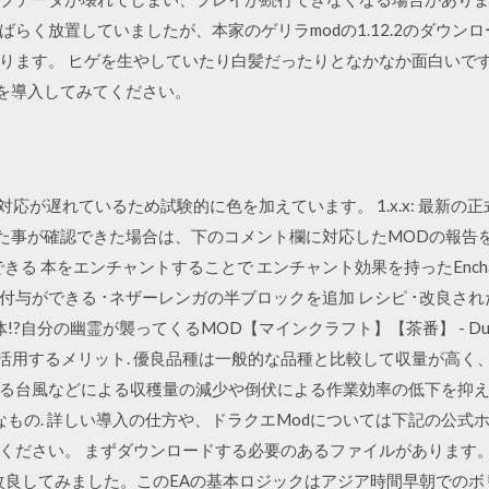
らく放置していましたが、本家のゲリラmodの1.12.2のダウン
ります。 ヒゲを生やしていたり白髪だったりとなかなか面白いです
ftを導入してみてください。
が遅れているため試験的に色を加えています。 1.x.x: 最新の正式Ver
応した事が確認できた場合は、下のコメント欄に対応したMODの報告
る 本をエンチャントすることで エンチャント効果を持ったEnchant
できる ･ネザーレンガの半ブロックを追加 レシピ ･改良されたチェスト 
自分の幽霊が襲ってくるMOD【マインクラフト】【茶番】 - Duratio
33 優良品種を活用するメリット. 優良品種は一般的な品種と比較して収量
る台風などによる収穫量の減少や倒伏による作業効率の低下を抑え
なもの. 詳しい導入の仕方や、ドラクエModについては下記の公式
ください。 まずダウンロードする必要のあるファイルがあります。
Scalを改良してみました。このEAの基本ロジックはアジア時間早朝で