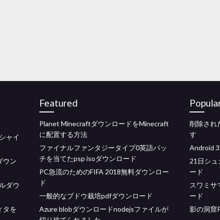
Featured
Popula
Planet MinecraftダウンロードをMinecraft
削除され
に配置する方法
す
シャイ
ファイナルファンタジータイプ0英語パッ
Androi
チを当てたpsp isoダウンロード
ダウン
21日シ
PC急流のためのFIFA 2018無料ダウンロー
ード
ド
ルダウ
スワミサ
一般的なブドウ栽培pdfダウンロード
ード
ディタを
Azure blobダウンロードnodejsファイルが
影の洞窟
切り捨てられました