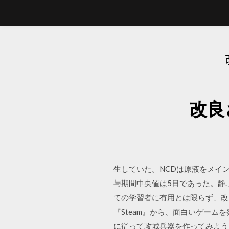
改良
生していた。NCDは原液をメイン
与期間中央値は5日であった。静. 
ての学習者に有用とは限らず、改良
『Steam』から、面白いゲー
に従って攻城兵器を作ってみよう そこで、ち