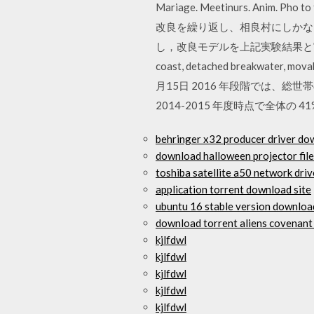
Mariage. Meetinurs. Ani
改良を繰り返し、相良村にしかな
し，改良モデルを上記実験結果と実地形に適
coast, detached breakwat
月15日 2016 年段階では、総世
2014-2015 年度時点で全体の 41
behringer x32 producer driver do
download halloween projector fil
toshiba satellite a50 network dri
application torrent download site
ubuntu 16 stable version downloa
download torrent aliens covenan
kjlfdwl
kjlfdwl
kjlfdwl
kjlfdwl
kjlfdwl