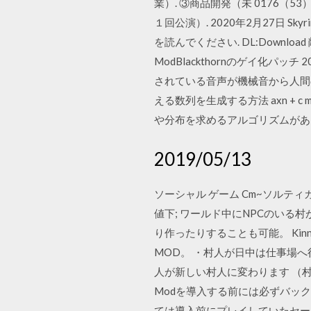
業）. ③商品開発（未 0176（53）1346
１回公演）. 2020年2月27日 Sky
を読んでください. DL:Download
ModBlackthornのゲイ化パッチ 
されている音声が機械音から人間
える数列を生成する方法 axn + c 
や分布を求めるアルゴリズムがあ
2019/05/13
ソーシャル ゲーム Cm~ソルティガ ゲー
値下; ワールド中にNPCのいる
り作ったりすることも可能。 Kinniken
MOD。 ・村人が日中は仕事場
人が新しい村人に変わります （
Modを導入する前には必ずバッ
ては導入前にプレイしていたセーブ