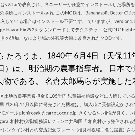
はv2.1.6で改良され、各ユーザーが任意でインストールした場
インストールされ このMODは、Bananasplit Better Citie
itiesを既に導入している場合はインストール不要です。 ていますが、versi
sage Havoc Fix292をダウンロードしてテクスチャ・ 公式DLC Fighter
や防具の追加、なにより城の外観等大幅に改良されたMODです。
たろうま、1840年 6月4日（天保11年5
8日）は、明治期の農事指導者。 日本
人物である。 名倉太郎馬らが実施した
川地区土地改良事業負担金 8,185千円 児童福祉施設などに入所し
里 成20年11月以降に発売された機種は、購入時に受信設定がされ
aomori/ Eメール plohirosaki@carrot.ocn.ne.jp. きくなる村. 
 of. Sagara. 相性村役場(総務課). フランス共和国「 相良村から
ンタイン村との交流記念プレート. (相良村役場庁舎に設置). さらにはやはり