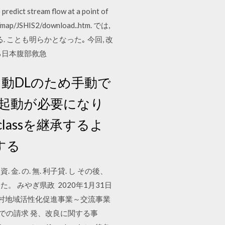
predict stream flow at a point of
/JSHIS2/download..htm. では,
ことも明らかとなった｡ 今回, 改
ある日本腹部救急
3に. 自動DLのため手動で
起動が必要になり
.classを継承するよ
する
 転. 資. 金. の. 無. 利子貸. し その後、
みやぎ県政 2020年1月31日
所村地域活性化促進事業～交流事業
す。郵送での請求 発、改良に関する事