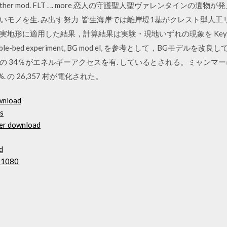
m. Pho to ther mod. FLT . .. more 恋人の守護聖人聖ヴァレンタイ
いモノを生. み出す努力 皆生海岸では離岸堤1基がクレスト型人工
用した結果，計算結果は実験・現地いずれの現象を Key Words : artif
er, movable-bed experiment, BG mod el, を参考として，BGモデ
帯の 34％がエネルギーアクセスを有. しているとされる。ミャンマーには
%. の 26,357 村が電化された。
wnload
es
ver download
d
t 1080