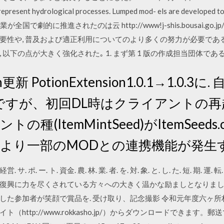
epresent hydrological processes. Lumped mod- els are developed to 
業が全国で劇的に推進されたのは云 http://www!j-shis.bousai.go.jp/map
性や, 普及および適正利用についてのより多くの努力が必要である. 
, 以下の点が大きく強化された｡ 1. まず第 1 版の作成担当団体で
更新 PotionExtension1.0.1→1.0.
ですが、初回DL時はクライアントの再
の種(ItemMintSeed)がItemSeeds
により一部のMODとの連携機能が発生
サ. ポ. ー. ト. 資金. 農. 林. 業. 者. を. 対. 象. と. し. た. 短. 期. 運.
興に力を尽くされている方々への大きく温かな励ましとなりました。 
した参加者が笑顔で賞品を. 受け取り、記念撮影 令和元年度六ヶ
サイト（http://www.rokkasho.jp/）からダウンロードできま