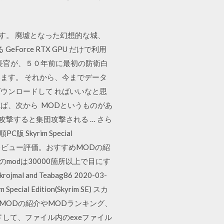
紹介します。 廃墟となった幻想的な城、
Force RTX GPU だけで利用
防衛庁長官が、５０年前に最初の防衛白
ます。 それから、今までデータ
ウンロードして ればいいなと思
ば、次から MODというものがあ
を攻撃すると集団攻撃される … さら
kyrim Special
報とレビュー評価。おすすめMODの紹
modは30000箇所以上で目にす
al and Teabag86 2020-03-
ecial Edition(Skyrim SE) スカ
MODの紹介やMODランキング、
して、ファイル内のexeファイル