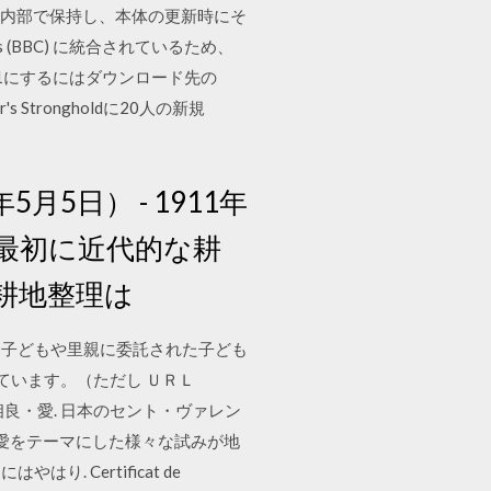
所を内部で保持し、本体の更新時にそ
s (BBC) に統合されているため、
on1.1にするにはダウンロード先の
's Strongholdに20人の新規
月5日） - 1911年
で最初に近代的な耕
耕地整理は
ている子どもや里親に委託された子ども
ています。（ただし ＵＲＬ
相性が良く、. 相良・愛. 日本のセント・ヴァレン
発信される愛をテーマにした様々な試みが地
. Certificat de