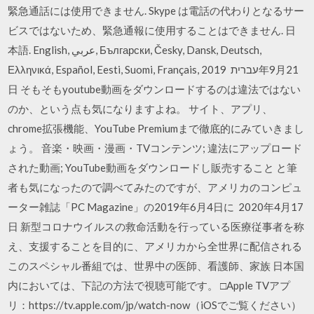
緊急通話には使用できません. Skype は電話の代わりとなるサー
ビスではないため、緊急通報に使用することはできません. 日
本語. English, عربي, Български, Česky, Dansk, Deutsch,
Ελληνικά, Español, Eesti, Suomi, Français, עברית 2019年9月21
日 そもそもyoutube動画をダウンロードするのは違法ではない
のか、という点も気になりますよね。 サイト、アプリ、
chrome拡張機能、YouTube Premiumまで徹底的にみていきまし
ょう。 音楽・映画・漫画・TVコンテンツ; 違法にアップロード
された動画; YouTube動画をダウンロードし販売すること と筆
者も気になったので調べてみたのですが、アメリカのコンピュ
ーター雑誌「PC Magazine」の2019年6月4日に 2020年4月17
日 新型コロナウイルスの救命活動を行っている医療従事者を称
え、支援することを目的に、アメリカから全世界に配信される
このスペシャル番組では、世界中の医師、看護師、家族 日本国
内においては、下記の方法で視聴可能です。 □Apple TVアプ
リ：https://tv.apple.com/jp/watch-now（iOSでご覧ください）