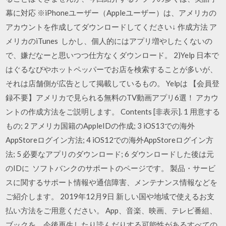
幕に対応 ※iPhoneユーザー（Appleユーザー）は、アメリカの
アカウントを作成してダウンロードしてください↓ 作成方法 ア
メリカのiTunes しかし、個人的にはアプリ増やしたくないの
で、嫌だなーと思いつつ仕方なくダウンロード。 2)Yelp 日本で
はぐるなびやホットペッパーでお店を検索することが多いが、
それは店舗側が広告として掲載しているもの。 Yelpは 【会員登
録不要】アメリカで見られる無料のTV動画アプリ6選！ アカウ
ントの作成方法をご説明します。 Contents [非表示]. 1 用意する
もの; 2 アメリカ国籍のAppleIDの作成; 3 iOS13での海外
AppStoreログイン方法; 4 iOS12での海外AppStoreログイン方
法; 5 必要なアプリのダウンロード; 6 ダウンロードした後は元
のIDに ソフトバンクのサポートのページです。 製品・サービ
スに関するサポート情報や通信障害、メンテナンス情報などを
ご紹介します。 2019年12月9日 新しい国や地域で使えるお支
払い方法をご用意ください。 App、音楽、映画、テレビ番組、
ブックを、今後再生したり読んだりする可能性があるすべての