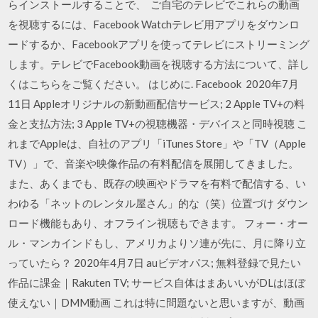
らインストールすることで、 ご自宅のテレビでこれらの動画
を視聴するには、Facebook Watchテレビ用アプリをダウンロ
ードするか、Facebookアプリを使ってテレビにストリーミング
します。テレビでFacebook動画を視聴する方法について、詳し
くはこちらをご覧ください。 はじめに. Facebook 2020年7月
11日 Appleオリジナルの新動画配信サービス; 2 Apple TV+の料
金と支払方法; 3 Apple TV+の視聴機器・デバイスと同時視聴 こ
れまでAppleは、自社のアプリ「iTunes Store」や「TV（Apple
TV）」で、音楽や映像作品の有料配信を展開してきました。
また、あくまでも、既存の映画やドラマを有料で配信する、い
わゆる「ネットのレンタル屋さん」的な（笑）位置づけ ダウン
ロード機能もあり、オフライン視聴もできます。 フォー・オー
ル・マンカインドもし、アメリカよりソ連が先に、月に降り立
っていたら？ 2020年4月7日 auビデオパス; 無料登録で見たい
作品に課金｜Rakuten TV; サービス自体はまあいいがDLはほぼ
使えない｜DMM動画 これは特に問題ないと思いますが、動画