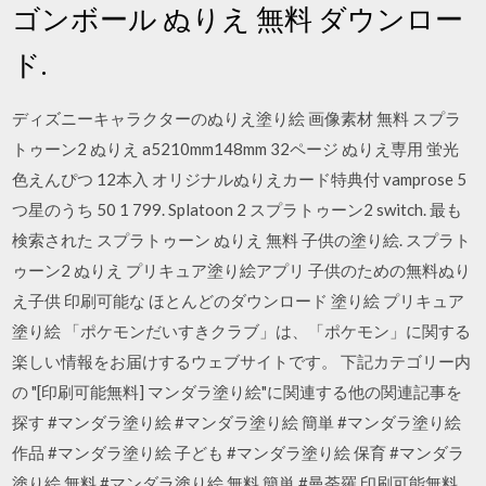
ゴンボール ぬりえ 無料 ダウンロー
ド.
ディズニーキャラクターのぬりえ塗り絵 画像素材 無料 スプラ
トゥーン2 ぬりえ a5210mm148mm 32ページ ぬりえ専用 蛍光
色えんぴつ 12本入 オリジナルぬりえカード特典付 vamprose 5
つ星のうち 50 1 799. Splatoon 2 スプラトゥーン2 switch. 最も
検索された スプラトゥーン ぬりえ 無料 子供の塗り絵. スプラト
ゥーン2 ぬりえ プリキュア塗り絵アプリ 子供のための無料ぬり
え子供 印刷可能な ほとんどのダウンロード 塗り絵 プリキュア
塗り絵 「ポケモンだいすきクラブ」は、「ポケモン」に関する
楽しい情報をお届けするウェブサイトです。 下記カテゴリー内
の "[印刷可能無料] マンダラ塗り絵"に関連する他の関連記事を
探す #マンダラ塗り絵 #マンダラ塗り絵 簡単 #マンダラ塗り絵
作品 #マンダラ塗り絵 子ども #マンダラ塗り絵 保育 #マンダラ
塗り絵 無料 #マンダラ塗り絵 無料 簡単 #曼荼羅 印刷可能無料