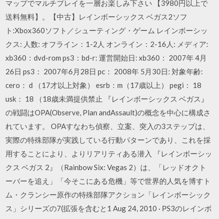
マップでマルチプレイを一層お楽しみ下さい 【3980円以上で
送料無料】。【中古】レインボーシックス ベガス2ソフ
ト:Xbox360ソフト／シューティング・ゲーム レインボーシッ
クス: 人数: オフライン：1-2人 オンライン：2-16人: メディア:
xb360：dvd-rom ps3：bd-r: 運営開始日: xb360： 2007年 4月
26日 ps3： 2007年6月28日 pc： 2008年 5月30日: 対象年齢:
cero： d （17才以上対象） esrb：m（17歳以上） pegi： 18
usk： 18 （18歳未満提供禁止 『レインボーシックス ベガス』
の戦闘はOPA(Observe, Plan andAssault)の概念を中心に構成さ
れています。 OPAすなわち偵察、立案、突入の3ステップは、
実際の特殊部隊が実践している行動パターンであり、これを採
用することにより、よりリアリティある潜入 『レインボーシッ
クス ベガス 2』（Rainbow Six: Vegas 2）は、「レッドオクト
ーバーを追え」「今そこにある危機」等で世界的人気を博すト
ム・クランシー原作の特殊部隊アクション「レインボーシック
ス」シリーズの7(拡張を含むと1 Aug 24, 2010 · PS3のレインボ