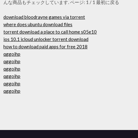
んな商品もチェックしています. ページ: 1 / 1 最初に戻る
download bloodrayne games via torrent
where does ubuntu download files
torrent download a place to call home s05e10
ios 10.1 icloud unlocker torrent download
how to download paid apps for free 2018
qggoihp
qggoihp
qggoihp
qggoihp
qggoihp
qggoihp