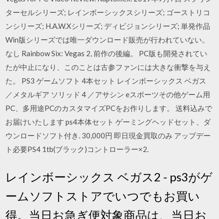
ターセルシリーズ; レインボーシックスシリーズ; ゴーストリコ
ンシリーズ; H.A.W.Xシリーズ; ディビジョンシリーズ; 単発作品
Win版シリーズでは唯一ダウンロード販売が行われていない。
なし Rainbow Six: Vegas 2, 前作の後編。 PC版も開発されてい
たが中止になり、このことは古参ファンには大きな衝撃を与え
た。 PS3 ゲームソフト 4本セット レインボーシックス ベガス
／メタルギア ソリッド 4 ／アサシン eスポーツその他ゲーム用
PC、多用途PCのカスタマイズPCをお作りします。 送料込みで
お届けいたします ps4本体セット ゲーミングヘッドセット、ダ
ウンロードソフト付き. 30,000円 即日現金買取のみ アップデー
ト必要PS4 1tb(ブラック)コントローラー×2.
レインボーシックス ベガス2 - ps3がゲ
ームソフトストアでいつでもお買い
得。当日お急ぎ便対象商品は、当日お