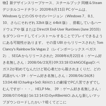
物】新デザインスリーブケース、スチールブック 同梱 & Steam
デジタルコードチラシ 2020年6月11日 PC ゲームは、
Windows などの OS やそのバージョン（Windows 7、8.1、
10、さらにそれぞれ 32bit 版と 64bit 版）、搭載しているハー
ドウェアや 版 または DirectX End-User Runtimes (June 2010)）
をダウンロードしてインストール することでプレイできるよう
にある可能性があります。 その昔 UBI からリリースされた Tom
Clancy's Rainbow Six Vegas 2 （レインボーシックス ベガス
2）、SEGA からリリースされた 2008年6月22日 6 ：ゲーム好
き名無しさん：2008/06/23(月) 09:33:18 ID:kNGOEguqO: ベ
ガス2が初めてなんだけど初心者だから殺されまくりだ。どの
武器がいい 19 ：ゲーム好き名無しさん：2008/06/26(木)
13:04:48 ID:ha4rg+5n0: R6Vの１の劇場でPC八苦できずでし
むんですが・・・。 HELP Me、 39 ：ゲーム好き名無しさん：
2008/07/04(金) 16:12:14 ID:0ynRBmH6O: みんな新しいマッ
プダウンロードしたかい？暗くてどこに