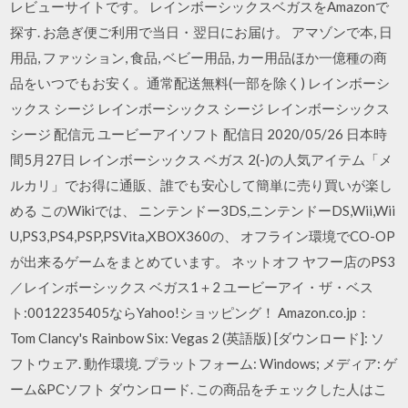
レビューサイトです。 レインボーシックスベガスをAmazonで
探す. お急ぎ便ご利用で当日・翌日にお届け。 アマゾンで本, 日
用品, ファッション, 食品, ベビー用品, カー用品ほか一億種の商
品をいつでもお安く。通常配送無料(一部を除く) レインボーシ
ックス シージ レインボーシックス シージ レインボーシックス
シージ 配信元 ユービーアイソフト 配信日 2020/05/26 日本時
間5月27日 レインボーシックス ベガス 2(-)の人気アイテム「メ
ルカリ」でお得に通販、誰でも安心して簡単に売り買いが楽し
める このWikiでは、 ニンテンドー3DS,ニンテンドーDS,Wii,Wii
U,PS3,PS4,PSP,PSVita,XBOX360の、 オフライン環境でCO-OP
が出来るゲームをまとめています。 ネットオフ ヤフー店のPS3
／レインボーシックス ベガス1＋2 ユービーアイ・ザ・ベス
ト:0012235405ならYahoo!ショッピング！ Amazon.co.jp：
Tom Clancy's Rainbow Six: Vegas 2 (英語版) [ダウンロード]: ソ
フトウェア. 動作環境. プラットフォーム: Windows; メディア: ゲ
ーム&PCソフト ダウンロード. この商品をチェックした人はこ