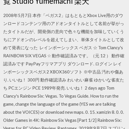
覧 Studio Yumemachi 楽天
2008年5月7日 本作「ベガス2」はもともとXbox Live用のダウ
ンロードコンテンツ用のアドオンタイトルとして名前が挙がっ
たタイトルだが、開発側の意向で色々な機能を加味していくう
ちにアドオンのレベルを超えてしまい、単体タイトルとして改
めて発表になった レインボーシックス ベガス ☆ Tom Clancy's
RAINBOW SIX VEGAS ☆ 動作確認済みです。（元 12 ） 動作確
認済みです PayPayフリマアプリ ダウンロード. ログイン レイ
ンボーシックスベガス2 XBOX360ソフト ※中古品 汚れや傷あ
り. いいね！ 300円 動作確認済み わいわい麻雀 ゆかいな雀友た
ち PCエンジン PCE 1989年発売. いいね！ 2 days ago Tom
Clancy's Rainbow Six: Vegas. To Vegas Guide. How to run the
game, change the language of the game (YES we are talking
about the VOICES) or download new maps. 0. 15. xamizin 8. 0. 0.
Older Games in 4K: Rainbow Six Vegas [Part 1/2] Rainbow Six:
Vegas for PC Video Review. Raptomex. 2019年9月7日 スプリン