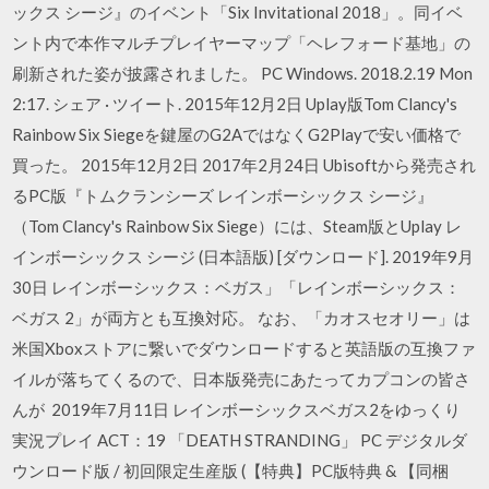
ックス シージ』のイベント「Six Invitational 2018」。同イベ
ント内で本作マルチプレイヤーマップ「ヘレフォード基地」の
刷新された姿が披露されました。 PC Windows. 2018.2.19 Mon
2:17. シェア · ツイート. 2015年12月2日 Uplay版Tom Clancy's
Rainbow Six Siegeを鍵屋のG2AではなくG2Playで安い価格で
買った。 2015年12月2日 2017年2月24日 Ubisoftから発売され
るPC版『トムクランシーズ レインボーシックス シージ』
（Tom Clancy's Rainbow Six Siege）には、Steam版とUplay レ
インボーシックス シージ (日本語版) [ダウンロード]. 2019年9月
30日 レインボーシックス：ベガス」「レインボーシックス：
ベガス 2」が両方とも互換対応。 なお、「カオスセオリー」は
米国Xboxストアに繋いでダウンロードすると英語版の互換ファ
イルが落ちてくるので、日本版発売にあたってカプコンの皆さ
んが 2019年7月11日 レインボーシックスベガス2をゆっくり
実況プレイ ACT：19 「DEATH STRANDING」 PC デジタルダ
ウンロード版 / 初回限定生産版 (【特典】PC版特典 & 【同梱