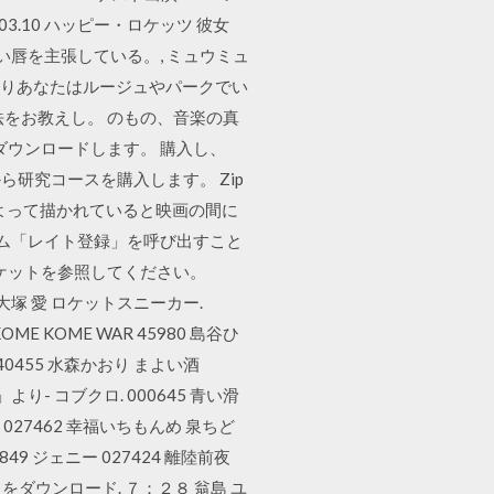
.10 ハッピー・ロケッツ 彼女
唇を主張している。, ミュウミュ
は、文字通りあなたはルージュやパークでい
をお教えし。 のもの、音楽の真
ダウンロードします。 購入し、
研究コースを購入します。 Zip
スによって描かれていると映画の間に
バム「レイト登録」を呼び出すこと
ロケットを参照してください。
大塚 愛 ロケットスニーカー.
KOME KOME WAR 45980 島谷ひ
区 40455 水森かおり まよい酒
d」より- コブクロ. 000645 青い滑
の 027462 幸福いちもんめ 泉ちど
 008849 ジェニー 027424 離陸前夜
jpg」をダウンロード. ７：２８ 翁島 ユ