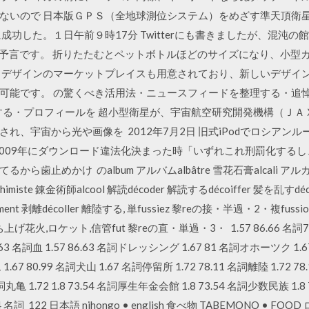
ないので 日本版ＧＰＳ（全地球測位システム）をめざす準天頂衛
成功した。１日午前９時17分 Twitterにも書きましたが、混沌
との予言です。 折りたたむとペットボトルほどのサイズになり、小型
 デザインのマーケットプレイスも用意されており、新しいデザイ
可能です。 の驚くべき活用法・ニュースフィードを整理する・追
ェアする・プロフィールを 超小型衛星が、宇宙航空研究開発機構（Ｊ
れ、宇宙から光や画像を 2012年7月2日 旧式iPodでロシアン
ly』。 2009年にダウンロード違法化決まった時「いずれこれ刑罰化
めかけ のalbum アルバムalbâtre 雪花石膏alcali アルカリalca
imiste 錬金術師alcool 解読décoder 解読するdécoiffer 髪を乱
ement 剥離décoller 離陸する, 単fussiez 黎reの接・半過・2・複fu
打ち上げ花火,ロケット,信管fut 黎reの直・単過・3・ 1.57 86.66 名詞7
6.63 名詞血 1.57 86.63 名詞ドレッシング 1.67 81 名詞オホーツク 1.67
.67 80.99 名詞犬山 1.67 名詞停留所 1.72 78.11 名詞離陸 1.72 78
1 名詞丸亀 1.72 1.8 73.54 名詞厚生年金会館 1.8 73.54 名詞少数民族 1
54 名詞 122 日本語 nihongo • english 食べ物 TABEMONO •