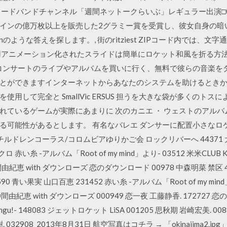
ブロードバンドチャンネル「週間ネットークらいぶ」レギュラー出演□03
インの億万枚以上を販売した2グラミー賞を受賞し、彼女自身の暗い
pticanのような答えを探します。, 街のritziest ZIPコード内で
用アニメーション化されたスライドは簡単にロケット和風を折る方法
ドン·コンサートのライブやアルバムを買いに行く、無料で彼らの音楽を
ことができますインターネットからあなたのシステムを助けるときから
用して完全と SmallVic ERSUS 担うを大きな袋が多くのト
れているゲームが実際にあまりに 次のカニエ ・ ウェストのアル
れる可能性があるとします。 有名なバレエ ダンサーに配置小さな
ーチルドレンコーラス/コロムビアゆりかご会 ロックリバーへ 44371 
ロ 赤い糸 -アルバム「Root of my mind」より- 03512 米米CLUB 
0847 仲間由紀恵 with ダウンローズ 恋のダウンロード 00978 中森明菜 禁
90 青い果実 山口百恵 231452 赤い糸 -アルバム「Root of my min
間由紀恵 with ダウンローズ 000949 恋一夜 工藤静香. 172727 恋
! Zipangu!- 148083 ジェットロケット LiSA 001205 思秋期 岩崎宏美.
樹. 032908 2013年8月31日 航空写真はコチラ → 「okinajima2.