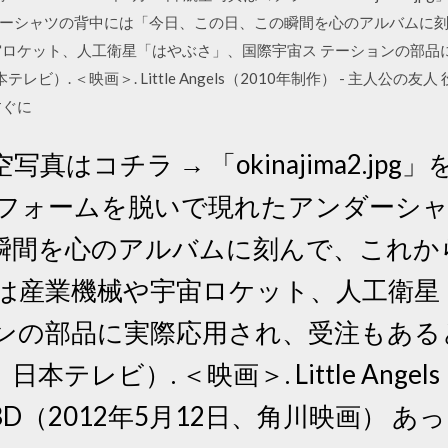
ーシャツの背中には「今日、この日、この瞬間を心のアルバムに
宙ロケット、人工衛星「はやぶさ」、国際宇宙ス テーションの部品
日本テレビ）. ＜映画＞. Little Angels（2010年制作） - 主人公の
すぐに
空写真はコチラ → 「okinajima2.jp
ユニフォームを脱いで現れたアンダーシ
瞬間を心のアルバムに刻んで、これか
術は産業機械や宇宙ロケット、人工衛星
ンの部品に実際応用され、受注もあるとい
、日本テレビ）. ＜映画＞. Little Angel
3D（2012年5月12日、角川映画） 