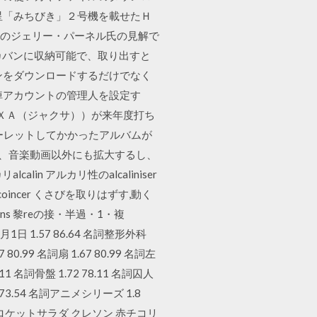
星「みちびき」２号機を載せたＨ
の館のジェリー・パーネル氏の見解で
カバンに収納可能で、取り出すと
ンをダウンロードするだけでなく
悼アカウントの管理人を設定す
ＡＸＡ（ジャクサ））が来年度打ち
ルーレットしてかかったアルバムが
するし、音楽動画以外にも拡大するし、
lin アルカリ性のalcaliniser
すdécoincer くさびを取りはずす,動く
ssions 黎reの接・半過・1・複
月1日 1.57 86.64 名詞整形外科
 80.99 名詞扇 1.67 80.99 名詞左
.11 名詞骨盤 1.72 78.11 名詞囚人
.8 73.54 名詞アニメシリーズ 1.8
 FOOD ロケットサラダ クレソン 赤チコリ