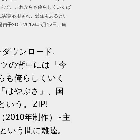
刻んで、これからも俺らしくいくば
に実際応用され、受注もあるとい
友人 役貞子3D（2012年5月12日、角
g」をダウンロード.
ャツの背中には「今
らも俺らしくいく
「はやぶさ」、国
う。 ZIP!
s（2010年制作） - 主
あっという間に離陸。