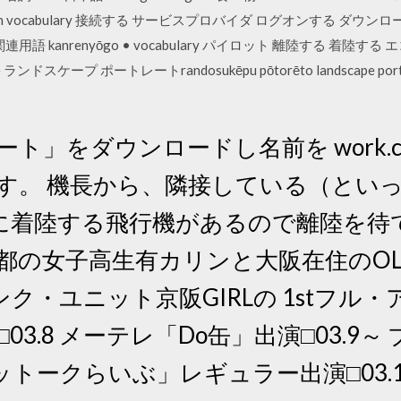
ureson vocabulary 接続する サービスプロバイダ ログオンする ダ
obaida 関連用語 kanrenyōgo • vocabulary パイロット 離陸する 着陸
 negative ランドスケープ ポートレートrandosukēpu pōtorēto landscape
ート」をダウンロードし名前を work.
きます。 機長から、隣接している（といっ
に着陸する飛行機があるので離陸を待
都の女子高生有カリンと大阪在住のOL
・ユニット京阪GIRLの 1stフル・アル
演□03.8 メーテレ「Do缶」出演□03.
トークらいぶ」レギュラー出演□03.1