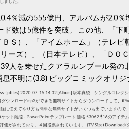
しました。
.4％減の555億円、アルバムが2.0％増
ード数は5億件を突破。 この他、「下
ＴＢＳ）、「アイムホーム」（テレビ
シリーズ）」（日本テレビ）、「ＤＯＣ
239人を乗せたクアラルンプール発の
息不明に(3.8) ビッグコミックオリ
=jpfiles) 2020-07-15 14:32 [Album] 坂本真綾 – シングルコレクシ
で、無料音楽ダウンロードmp3ができる無料サイトからダウンロードして、iP
気軽に使えてやり方も簡単な無料サイトがいくつも出ていますので
ット離陸 - PowerPointテンプレート 価格 53062 $16のア
がされており、 4 回投票されています。 (TV Size) Download/ダウン