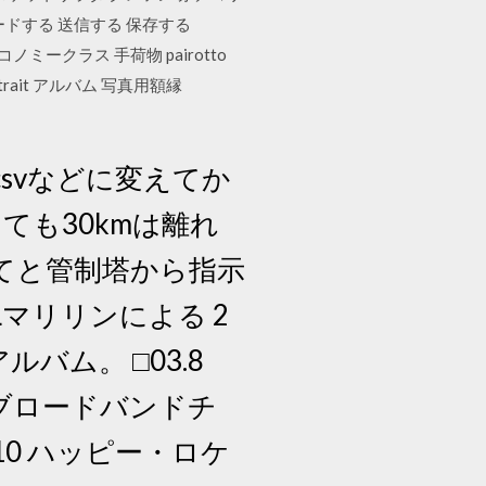
ウンロードする 送信する 保存する
する エコノミークラス 手荷物 pairotto
 portrait アルバム 写真用額縁
csvなどに変えてか
ても30kmは離れ
てと管制塔から指示
マリリンによる 2
バム。 □03.8
9～ ブロードバンドチ
0 ハッピー・ロケ