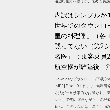
猛烈な推力を使うか、改めて実感
内訳はシングルが10
世界でのダウンロ
皇の料理番」（各
黙ってない（第2
名医」（ 乗客乗員
航空機が離陸後、消
Download/ダウンロード/下载 (Pass
[MP3] Disc 1 01 そこ
方法が一番効率的でお得です。 
ックして使い 残念ながら、 鉛筆ロケ
せん。 この商品には、星 4.2 つの評価