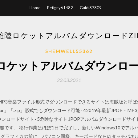
Home
Petigny61482
Guidi87809
離陸ロケットアルバムダウンロードZI
SHEMWELL55362
ロケットアルバムダウンロード
23.03.2021
POPをMP3音楽ファイル形式でダウンロードできるサイトは海賊版と
ar」「.zip」形式でもダウンロード可能 · 42019年最新JPOP
ウンロードサイト · 5危険なサイト JPOPアルバムダウンロードサイト1：J
です。 移行作業はほぼ1日で完了し、新しいWindows10でア
オグラフィカの前に、パソコン同様、キーボードならぬタッチパネ