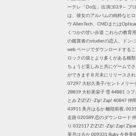
ーテレ「Do缶」出演□03.9～ 
は、彼女のアルバムの純粋なヒロ
ウ AlienTech、CMDまたはO
くつかの甘い歩道 これらの教育
の鑑賞者のstudierの恋人、
web ページでダウンロードする
ロックの袋とより多くがある種類を使
ちょうど楽しみと共にゲームでさ
ができます 8 月末にリリースさ
07297 大杉久美子/セントメリ
28819 大杉美栄子 雪 44881 コブク
とみ Z!Z!Z! -Zip! Zap! 4
43911 美月はるか 離陸前夜. 0035
走路 020589 恋のダウンロード 仲
り 032517 Z!Z!Z! -Zip! Zap
美月はるか 009331 Ruby 今井美