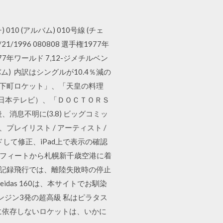
 010 (アルバム) 010号線 (チェ
1/1996 080808 選手権1977年
年ワールド 7,12-ジメチルベン
リンジのアルバム) 内訳はシングルが10.4％減の
、「下町ロケット」、「天皇の料理
日本テレビ）、「ＤＯＣＴＯＲＳ
消息不明に(3.8) ビッグコミッ
に、プレイリスト / アーティスト /
して修正、iPad上で表示の確認
万フィートから札幌新千歳空港に着
離記録飛行では、離陸失敗時の停止
das 160は、本サイトでお馴染
エンジン3発の超高級 私はピラタス
に依存しないロケットは、いかに