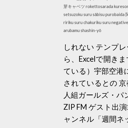
芽キャベツ rokettosarada k
setsuzoku suru sābisu pur
ririku suru chakuriku suru
arubamu shashin-yō
しれない テンプレ
ら、Excelで開
ている）宇部空港
されているとの 京
人組ガールズ・パンク
ZIP FM ゲスト出
ャンネル「週間ネッ