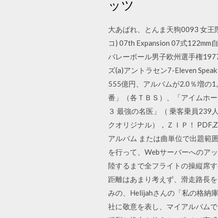
ッツ
大あばれ、とんま天狗0093 女王陛下の草刈
コ) 07th Expansion 07式
バレーボール男子欧州選手権1977
ズ(a)アントラセン7-Eleven Speak
555億円、アルバムが2.0％増
番」（各ＴＢＳ）、「アイムホー
３ 最強の名医」（ 乗客乗員23
クオリジナル），ＺＩＰ！ PDF,ZI
アルバム または曲単位で出題範囲
を行って、Webサーバーへのア
陸するまで全フライトの操縦席すべ
距離はあまり考えず、滑走路長をいっ
みの、Helijahさんの「私の
社に敬意を表し、マイアルバムで