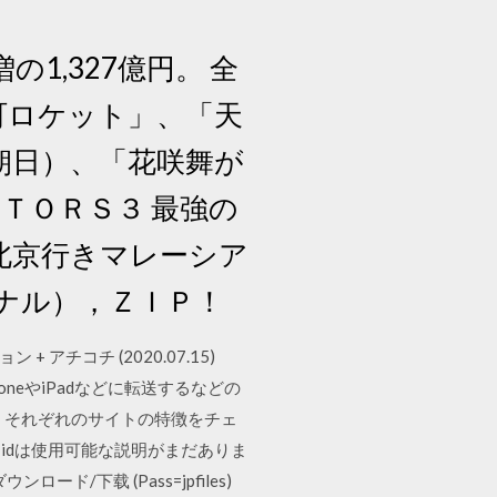
の1,327億円。 全
町ロケット」、「天
朝日）、「花咲舞が
ＴＯＲＳ３ 最強の
北京行きマレーシア
ジナル），ＺＩＰ！
ョン + アチコチ (2020.07.15)
honeやiPadなどに転送するなどの
、それぞれのサイトの特徴をチェ
イテムidは使用可能な説明がまだありま
ロード/下载 (Pass=jpfiles)