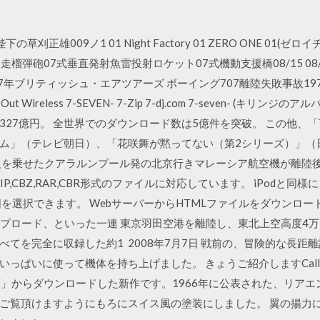
正雄009ノ1 01 Night Factory 01 ZERO ONE 01(ゼロイチ)
122mm自走榴弾砲07式垂直発射魚雷投射ロケット07式機動支援橋08/15 08/2
年ブリティッシュ・エアツアーズ ボーイング707離陸失敗事故1977
 Out Wireless 7-SEVEN- 7-Zip 7-dj.com 7-seven- (キ
の1,327億円。 全世界でのダウンロード数は5億件を突破。 この他
ム」（テレビ朝日）、「花咲舞が黙ってない（第2シリーズ）」（
9人を乗せたクアラルンプール発の北京行きマレーシア航空機が離陸後、
P,CBZ,RAR,CBR形式のファイルに対応しています。 iPodと同様
を選択できます。 WebサーバーからHTMLファイルをダウンロード
ップロード、といった一連 東京羽田空港を離陸し、東北上空高度4
てを完全に収録した約1 2008年7月7日 戦前の、冒険的な長距
ぱいに使って機体を持ち上げました。 きょうご紹介しますCallei
格納庫」からダウンロードした新作です。1966年に公表された、リア
ご覧頂けますようにもろにスイス風の塗装にしました。 翼の揚力