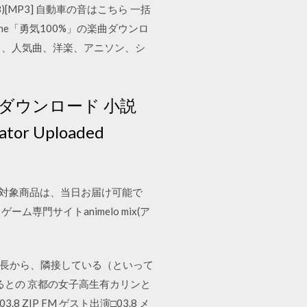
.06.28)[MP3] 自動車の音はこちら 一括
 Zone「勇気100%」の楽曲ダウンロ
曲、人気曲、洋楽、アニソン、シ
 無料ダウンロード 小説
ator Uploaded
急ぎ便対象商品は、当日お届け可能で
専門サイトanimelo mix(ア
。 機長から、隣接している（といって
るとの 京都の女子高生有カリンと
ZIP FM ゲスト出演□03.8 メ