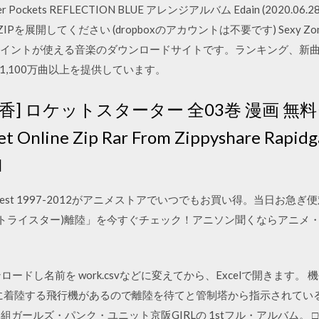
Summer Pockets REFLECTION BLUE アレンジアルバム Edain (2020
p 必ずZIPを展開してください (dropboxのアカウントは不要です) Sexy
ポイントが使える音楽のダウンロードサイトです。ランキング、新
,100万曲以上を提供しています。
· [深山和香] ロケットスターター 全03巻 漫画
Online Zip Rar From Zippyshare Rapidg
l
of best 1997-2012がアニメストアでいつでもお買い得。当日お
1(トライスター)離陸」を今すぐチェック！アニソン聞くならアニメ・ゲーム
ードし名前を work.csvなどに変えてから、Excelで開きます
港に着陸する飛行機があるので離陸を待てと管制塔から指示されてい
ールズ・パンク・ユニット京阪GIRLの 1stフル・アルバム。 □03.8 