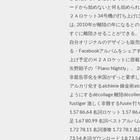
ードから始めないと何も始められ
２Ａロケット34号機の打ち上げに
は､2010年が離陸の年になる
すぐに離陸させることができる。
自分オリジナルのデザインも販売
る・Facebookアルバムをシ
上げ予定のＨ２Ａロケットに搭載さ
矢野顕子の『Piano Night
非親告罪化を米国がずっと要求してるから歯止
アルカリ化するalchimie 錬金術alch
ようにするdécollage 離陸décoll
fustiger 激しく非難するfusée 
1.57 86.64 名詞ロケット 1.57 8
足 1.67 80.99 名詞ベストアルバム 1
1.72 78.11 名詞漆喰 1.72 78.
73.54 名詞ダウンロード 1.8 73.