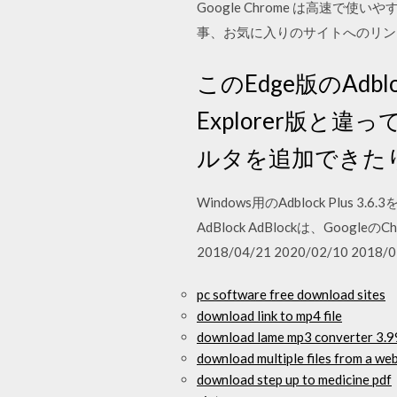
Google Chrome は高速
事、お気に入りのサイトへのリンク、ダウ
このEdge版のAdblo
Explorer版
ルタを追加できたり
Windows用のAdblock P
AdBlock AdBlockは、Go
2018/04/21 2020/02/10 2018/0
pc software free download sites
download link to mp4 file
download lame mp3 converter 3.99
download multiple files from a web
download step up to medicine pdf