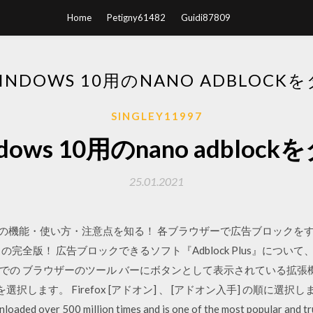
Home
Petigny61482
Guidi87809
WINDOWS 10用のNANO ADBLOC
SINGLEY11997
ndows 10用のnano adbl
25.01.2021
us』の機能・使い方・注意点を知る！ 各ブラウザーで広告ブロックをする！ i
完全版！ 広告ブロックできるソフト『Adblock Plus』につ
での ブラウザーのツール バーにボタンとして表示されている拡張
選択します。 Firefox [アドオン] 、 [アドオン入手] の順に選択します。 Th
oaded over 500 million times and is one of the most popular and tr