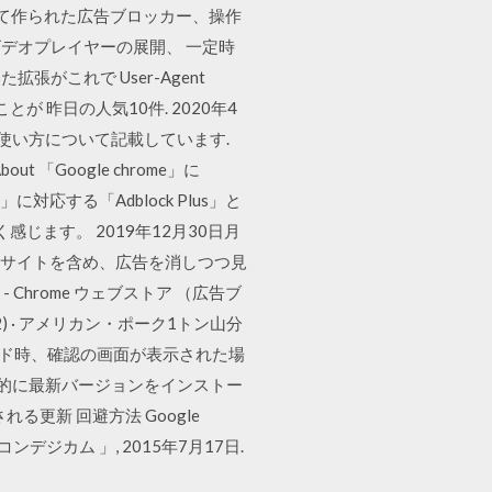
」を元にして作られた広告ブロッカー、操作
ビデオプレイヤーの展開、 一定時
これで User-Agent
とが 昨日の人気10件. 2020年4
us」の使い方について記載しています.
nk · About 「Google chrome」に
に対応する「Adblock Plus」と
じます。 2019年12月30日月
なくなるサイトを含め、広告を消しつつ見
 Chrome ウェブストア （広告ブ
懸賞(2) · アメリカン・ポーク1トン山分
ダウンロード時、確認の画面が表示された場
自動的に最新バージョンをインストー
る更新 回避方法 Google
コンデジカム 」, 2015年7月17日.