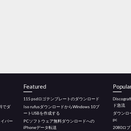
Featured
Popula
115 psdロゴテンプレートのダウンロード
Discogra
ド急流
料でダ
Iso rufusダウンロードからWindows 10ブ
ートUSBを作成する
ダウンロードap
pc
ドライバー
PCソフトウェア無料ダウンロードへの
iPhoneデータ転送
2080ロブ