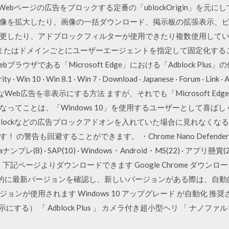
locker, Webページの広告をブロックする定番の「ublockOrigin
ーバーで画像を拡大したり、画像の一括ダウンロード、掲示板の拡張表示、
したり、アドブロックフィルターが使用できたり複数使用していた拡張が
, デフォルトまたはドメインごとにユーザーエージェントを指定して固定化するこ
Webブラウザである「Microsoft Edge」における「Adblock Pl
rity · Win 10 · Win 8.1 · Win 7 · Download · Japanese · Forum · Li
質なWeb広告を非表示にする方法 ますが、それでも「Microsoft Edge」
てことは、「Windows 10」を使用するユーザーとして喜ばしく感
・MS adblockなどの広告ブロックアドオンを入れていた場合に見れ
警告も回避することができます。 ・Chrome Nano Defender -
レ(8) · SAP(10) · Windows・Android・MS(22) · アプリ
ome は、下記ページよりダウンロードできます Google Chrome 
e は、自動的に最新バージョンを確認し、新しいバージョンがある際は、
が使用されます Windows 10 アップグレード が自動化 推奨され
にする） 「 Adblock Plus 」 カメラ付き超小型ヘリ 「 ナノファル