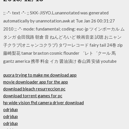
;; -*- text -*- ;; SKK-JISYO.L.unannotated was generated
automatically by unannotation.awk at Tue Jan 26 00:31:27
2010 ;; -*- mode: fundamental; coding: euc-jp ツインボーカル ム
タンガ 会田我路 朝倉 音 ねんどろいど 映画音楽 試聴 おニャン
子クラブ(オニャンコクラブ) タワーレコード fairy tail 24巻 zip
藤崎梨花 tamar braxton cosmic flounder ゛レト゛クール 馬
gantz america 携帯 料金 イカ 醤油漬け 春山満 安値 youtube
quora trying to make me download app
movie downloader app for the app
download bleach resurreccion pc
download torrent games for pc
hp wide vision fhd camera driver download
odrjdup
odrjdup
odrjdup