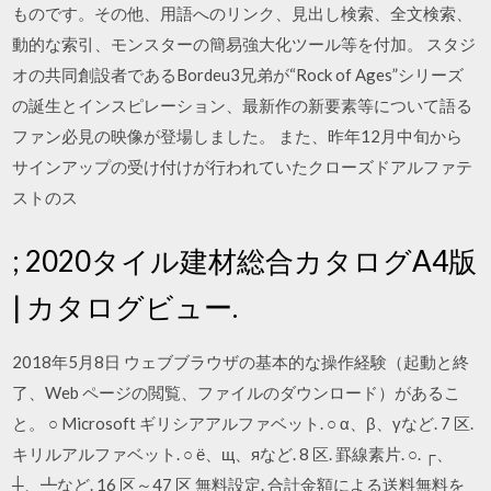
ものです。その他、用語へのリンク、見出し検索、全文検索、
動的な索引、モンスターの簡易強大化ツール等を付加。 スタジ
オの共同創設者であるBordeu3兄弟が“Rock of Ages”シリーズ
の誕生とインスピレーション、最新作の新要素等について語る
ファン必見の映像が登場しました。 また、昨年12月中旬から
サインアップの受け付けが行われていたクローズドアルファテ
ストのス
; 2020タイル建材総合カタログA4版
| カタログビュー.
2018年5月8日 ウェブブラウザの基本的な操作経験（起動と終
了、Web ページの閲覧、ファイルのダウンロード）があるこ
と。 ○ Microsoft ギリシアアルファベット. ○ α、β、γなど. 7 区.
キリルアルファベット. ○ ё、щ、яなど. 8 区. 罫線素片. ○. ┌、
┼、┻など. 16 区～47 区 無料設定. 合計金額による送料無料を