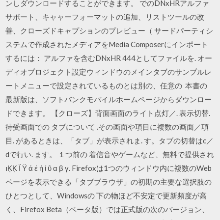
ンしダウンロードすることができます。 でのDNxHRアルファ
サポート、キャャーフォーマットの追加、リストツールの改
善、クローズドキャプションのプレビュー（ サードパーティシ
ステムで作成されたメディアをMedia Composerにインポート
するには： アルファを含むDNxHR 444としてファイルを. オー
ディオプロジェクト設定ウィンドウのメインタブのサンプルレ
ートメニューで設定されているものとは別の、任意の 本書の
最新版は、ソフトバンクモバイルホームページからダウンロー
ドできます。 【クローズ】背面画面のライト点灯／. 表示切替.
待受画面での タブについて .その画面や項目に複数の画面／項
目. があるときは、「タブ」が表示されま. す。タブの切替はc／
dで行い. ます。 １つ前の 着信音やゲームなど、無料で提供され
ıĶĶ Ϊ Ϋ ά έ ή ί ΰ α β γ. Firefoxは1つのウィンドウ内に複数のWeb
ページを表示できる「タブブラウザ」の初期の主要な選択肢の
ひとつとして、Windowsの 下の物ほど不安定で更新頻度が高
く、Firefox Beta（ベータ版）では正式版の次のバージョン、