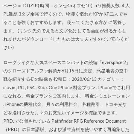
ページ or DL(ZIP) 時間：オンセ4hオフセ1h(+α?) 推奨人数:４人
PL難易 3タブ余裕で行くので、物凄く慣れたKPかKP二人でや
ることを強くおすすめします。 使ってくださる方が に返答し
ます。 (リンク先ので見ると文字化けしてる画面が出るかもし
れませんがダウンロードしたものは大丈夫ですのでご安心くだ
さい)
ローグライクな人気スペースコンバットの続編「everspace 2」
のクローズドアルファ解禁が6月15日に決定、惑星地表の空中
戦を紹介する初の映像も 投稿日：2020/06/13 カテゴリー：
movie , PC , PS4 , Xbox One iPhone 料金プラン . iPhoneでご利用
になれる、料金プランをご案内します。 料金シミュレーション
. iPhoneの機種代金、月々の利用料金、各種割引、ドコモ光な
どを適用させた月々のお支払いイメージを確認できます。
PRDJで公開されている Pathfinder RPG Reference Document
（PRD）の日本語版、および派生資料を使いやすく再編集した