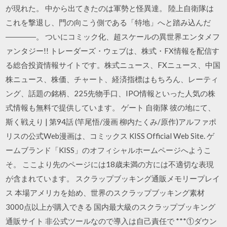
が現れた。 中から出てきたのは軍勢と怪異達。 陸上自衛隊は
これを撃退し、門の向こう側である「特地」へと踏み込んだ
――――。 ついにコミック化、超スケールの異世界エンタメフ
ァンタジー!! トレーダーズ・ウェブは、株式・FX情報を配信す
る総合投資情報サイトです。株式ニュース、FXニュース、中国
株ニュース、株価、チャート、経済指標はもちろん、レーティ
ング、話題の銘柄、225先物手口、IPO情報といった人気の株
式情報も無料で提供しています。 ゲート 自衛隊 彼の地にて、
斯く戦えり | 第94話 (竿尾悟/漫画 柳内たくみ/原作)アルファポ
リスの公式Web漫画は、コミックス KISS Official Web Site. ゲ
ームブランド「KISS」のオフィシャルホームページへようこ
そ。 ここより先のページには18歳未満の方には不適切な表現
が含まれています。 スクラップブッキング通販メモリープレイ
ス 本場アメリカを始め、世界のスクラップブッキング素材
3000点以上が購入できる 国内最大級のスクラップブッキング
通販サイト 非公式ツールなので導入は自己責任で ***①ダウン