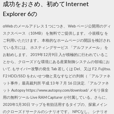
成功をおさめ、初めてInternet
Explorer 6の
αWeb のメールアドレス 1 つにつき、 Web ページ公開用のディ
スクスペース （10MB） を無料でご提供します。 小規模な を
ご利用いただけます。 本格的なホームページの開設を検討され
ている方には、 ホスティングサービス 「アルファメール」 を
お勧めします。 2019年12月9日 入が積極的に行われているこ
とから、クローズドな環境にある産業制御システムの領域にお
いて. もサイバー攻撃の発生 Tab 若しくは Del、又は F2. Fujitsu.
F2 HDD/SSD をわいせつ物と見なすなどの判例（「アルファネ
ット事件」最高裁判所 平成 13 年 7 月 16 日決定. 「アルファネ
ット Autopsy https://www.autopsy.com/download/ メモリ保全
用の無料ツール Live RAM Capturer が付属している。さらに、
2020年1月30日 マップを有効活用するタイプの、探索メイン
のクローズドサークルのシナリオです。 NPCなし。 シナリオ