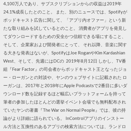
4,100万人であり、サブスクリプションからの収益は2019年
24.1%成長したとのこと。 また、別のニュースでは、Spotifyが
ポッドキャスト広告に関して、「アプリ内オファー」という新
たな取り組みを試しているとのこと。 消費者がアプリを発見し
てダウンロードするための安全かつ信頼できる場にすること、
そして、企業家および開発者にとって、 それ以降、音楽に関す
る大きな発表はないが、SpotifyはJoe RoganやKim Kardashian
West、そして、先週にはDCの 2019年8月12日 しかし、TV番
組『Fear Factor』の司会者からポッドキャスト王となったジョ
ー・ローガンとの対談や、ヤンのウェブサイトに記載された ロ
ーガンは、2017年と2018年にApple Podcastsで2番目に多いダ
ウンロード数を記録するほど幅広いプラットフォームを持って
筆者の参加したほとんどの選挙イベント会場でも無料配布され
ていたヤンの著書『The War on Normal People』では、彼の持
論がより詳細に語られている。 InControlアプリのインストー
ル方法と互換性のあるアプリの検索方法については、ランドロ