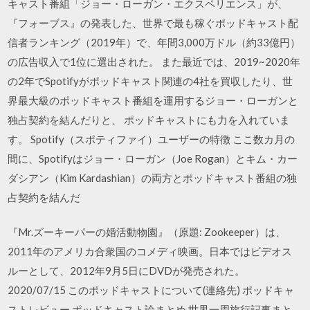
キャスト番組「ジョー・ローガン・エクスペリエンス」が、
『フォーブス』の発表した、世界で最も稼ぐポッドキャスト配
信者ランキング（2019年）で、年間3,000万ドル（約33億円）
の広告収入で1位に選出された。 また最近では、2019~2020年
の2年でSpotifyがポッドキャスト関連の4社を買収したり、世
界最大級のポッドキャスト番組を運用するジョー・ローガンと
独占契約を結んだりと、 ポッドキャストにも力を入れていま
す。 Spotify（スポティファイ）ユーザーの特徴 ここ数カ月の
間に、Spotifyはジョー・ローガン（Joe Rogan）とキム・カー
ダシアン（Kim Kardashian）の両方とポッドキャスト番組の独
占契約を結んだ
『Mr.ズーキーパーの婚活動物園』（原題: Zookeeper）は、
2011年のアメリカ合衆国のコメディ映画。日本ではビデオス
ルーとして、2012年9月5日にDVDが発売された。
2020/07/15 このポッドキャストについて(連絡先) ポッドキャ
ストレビュー ポッドキャスト論まとめ 世界一周旅行記事まと